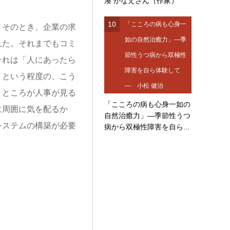
湊 かなえさん（作家）
10
「こころの病も心身一
そのとき、企業の求
如の自然治癒力」―季
れた。それまでもコミ
節性うつ病から双極性
それは「人にあったら
障害を自ら体験して
」という程度の、こう
― 小松 健治
。ところが人事が見る
「こころの病も心身一如の
に周囲に気を配るか
自然治癒力」―季節性うつ
システムの構築が必要
病から双極性障害を自ら...