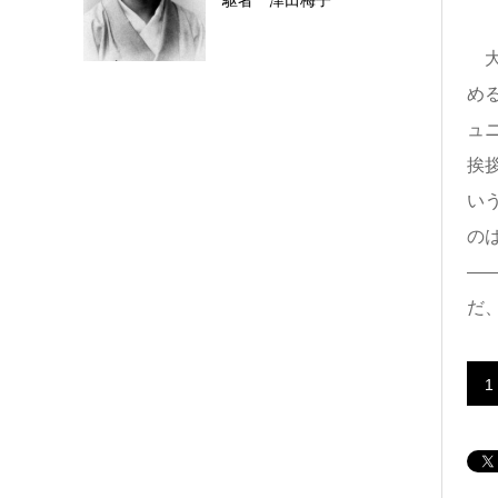
駆者 津田梅子
大
め
ュ
挨
い
の
―
だ
1