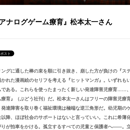
アナログゲーム療育』松本太一さん
リングに通した棒の束を順に引き抜き、崩した方が負けの『ス
描かれた漫画絵のセリフを考える『ヒットマンガ』。いずれも
ムである。これらを使ったまったく新しい発達障害児療育……
ム療育』（ぶどう社刊）だ。松本太一さんはフリーの障害児療
。発達障害を取り巻く福祉環境は極端な逆三角形だ。幼児期の
生以降、ほぼ社会のサポートはないと言っていい。これに希薄
がりが拍車をかける。孤立するすべての児童と保護者へ――。