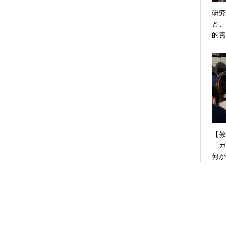
研究
と、
的責
【教
「ガ
何が