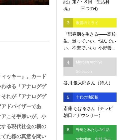
記」第7・８回「生活科
魂」――三つの心
3
教育のミライ
『思春期を生きる――高校
生、迷っていい、悩んでい
い、不安でいい』小野善...
4
Morgen Archive
Selection
ティッキー』。カード
谷川 俊太郎さん（詩人）
いわゆる「アナログゲ
、それが『アナログゲ
5
十代の地図帳
育アドバイザーであ
斎藤 ちはるさん（テレビ
朝日アナウンサー）
ケアこそ手厚いが、小
化する現代社会の横の
6
野鳥と私たちの生活
立てた標の真意を聞い
selection 中村 浩志