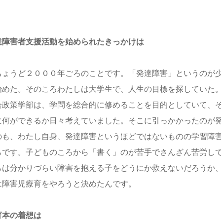
。
達障害者支援活動を始められたきっかけは
ょうど２０００年ごろのことです。「発達障害」というのが少
始めた。そのころわたしは大学生で、人生の目標を探していた
合政策学部は、学問を総合的に修めることを目的としていて、
に何ができるか日々考えていました。そこに引っかかったのが
のも、わたし自身、発達障害というほどではないものの学習障
らです。子どものころから「書く」のが苦手でさんざん苦労し
らは分かりづらい障害を抱える子をどうにか救えないだろうか
は障害児療育をやろうと決めたんです。
育本の着想は