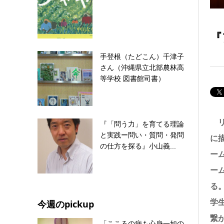
『
手登根（たどこん）千津子
さん（沖縄県立北部農林高
等学校 図書館司書）
『「問う力」を育てる理論
と実践ー問い・質問・発問
に
の仕方を探る』小山義...
ー
ー
る
今週のpickup
学
繋
「こころの病も心身一如の