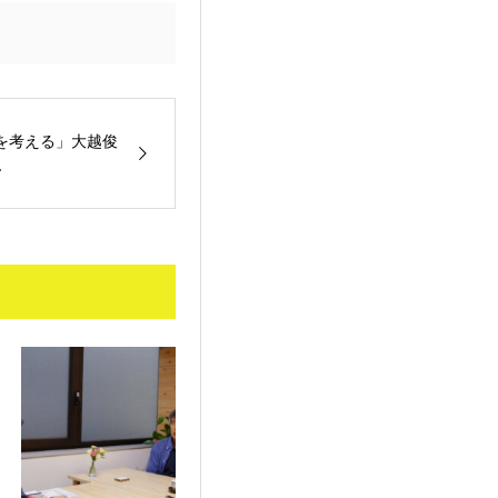
を考える」大越俊
ん