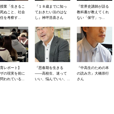
授業「生きるこ
『１８歳までに知っ
『世界史講師が語る
死ぬこと、社会
ておきたい法のはな
教科書が教えてくれ
任を考察す...
し』神坪浩喜さん
ない「保守」っ...
育レポート】
『思春期を生きる
『中高生のための本
ザの現実を前に
――高校生、迷って
の読み方』大橋崇行
問われている...
いい、悩んでいい、...
さん