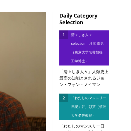
Daily Category
Selection
1
清々しき人々
selection 月尾 嘉男
（東京大学名誉教授
工学博士）
「清々しき人々」人類史上
最高の知能とされるジョ
ン・フォン・ノイマン
2
「わたしのマンスリー
日記」谷川彰英（筑波
大学名誉教授）
「わたしのマンスリー日