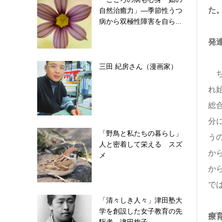
た
自然治癒力」―季節性うつ
病から双極性障害を自ら...
発
三田 紀房さん（漫画家）
ち
れ
総
分
「野鳥と私たちの暮らし」
う
人と密着して栄える スズ
か
メ
か
で
「清々しき人々」津田塾大
学を創設した女子教育の先
療