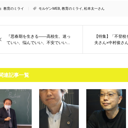
教育のミライ
モルゲンWEB
,
教育のミライ
,
松本太一さん
『思春期を生きる――高校生、迷っ
【特集】「不登校
ていい、悩んでいい、不安でいい...
夫さん×中村俊さ
関連記事一覧