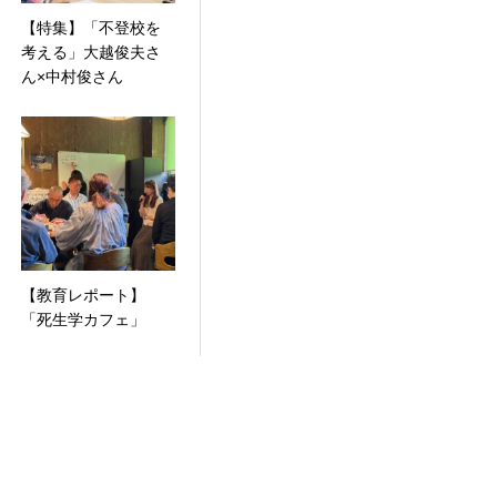
【特集】「不登校を
考える」大越俊夫さ
ん×中村俊さん
【教育レポート】
「死生学カフェ」