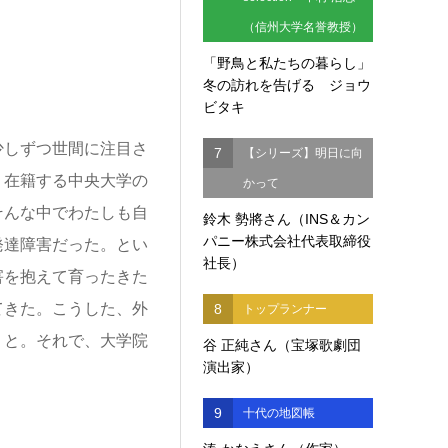
（信州大学名誉教授）
「野鳥と私たちの暮らし」
冬の訪れを告げる ジョウ
ビタキ
しずつ世間に注目さ
7
【シリーズ】明日に向
。在籍する中央大学の
かって
そんな中でわたしも自
鈴木 勢將さん（INS＆カン
パニー株式会社代表取締役
発達障害だった。とい
社長）
害を抱えて育ったきた
てきた。こうした、外
8
トップランナー
、と。それで、大学院
谷 正純さん（宝塚歌劇団
演出家）
9
十代の地図帳