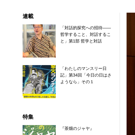
連載
「対話的探究への招待――
哲学すること、対話するこ
と」第1部 哲学と対話
「わたしのマンスリー日
記」第34回「今日の日はさ
ようなら」その１
特集
『茶畑のジャヤ』