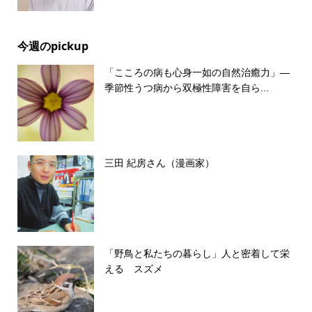
今週のpickup
「こころの病も心身一如の自然治癒力」―
季節性うつ病から双極性障害を自ら...
三田 紀房さん（漫画家）
「野鳥と私たちの暮らし」人と密着して栄
える スズメ