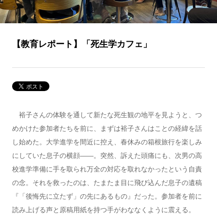
【教育レポート】「死生学カフェ」
裕子さんの体験を通して新たな死生観の地平を見ようと、つ
めかけた参加者たちを前に、まずは裕子さんはことの経緯を話
し始めた。大学進学を間近に控え、春休みの箱根旅行を楽しみ
にしていた息子の横顔――。突然、訴えた頭痛にも、次男の高
校進学準備に手を取られ万全の対応を取れなかったという自責
の念。それを救ったのは、たまたま目に飛び込んだ息子の遺稿
『「後悔先に立たず」の先にあるもの』だった。参加者を前に
読み上げる声と原稿用紙を持つ手がわななくように震える。