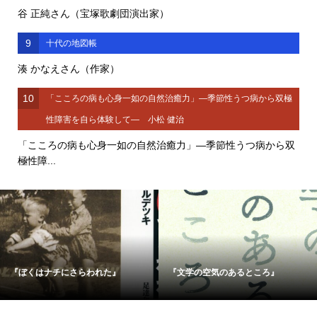
谷 正純さん（宝塚歌劇団演出家）
9
十代の地図帳
湊 かなえさん（作家）
10
「こころの病も心身一如の自然治癒力」―季節性うつ病から双極
性障害を自ら体験して― 小松 健治
「こころの病も心身一如の自然治癒力」―季節性うつ病から双
極性障...
『ぼくはナチにさらわれた』
『文学の空気のあるところ』