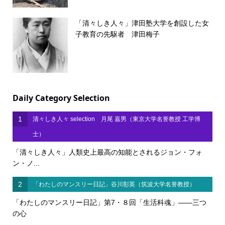
「清々しき人々」津田塾大学を創設した女
子教育の先駆者 津田梅子
Daily Category Selection
1
清々しき人々 selection 月尾 嘉男（東京大学名誉教授 工学博
士）
「清々しき人々」人類史上最高の知能とされるジョン・フォ
ン・ノ...
2
「わたしのマンスリー日記」谷川彰英（筑波大学名誉教授）
「わたしのマンスリー日記」第7・８回「生活科魂」――三つ
の心