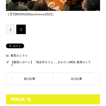
（月刊MORGENarchives2023）
1
2
教育のミライ
【教育レポート】「死生学カフェ」
,
モルゲンWEB
,
教育のミラ
イ
関連記事一覧