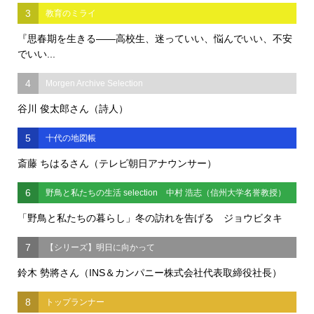
3
教育のミライ
『思春期を生きる――高校生、迷っていい、悩んでいい、不安
でいい...
4
Morgen Archive Selection
谷川 俊太郎さん（詩人）
5
十代の地図帳
斎藤 ちはるさん（テレビ朝日アナウンサー）
6
野鳥と私たちの生活 selection 中村 浩志（信州大学名誉教授）
「野鳥と私たちの暮らし」冬の訪れを告げる ジョウビタキ
7
【シリーズ】明日に向かって
鈴木 勢將さん（INS＆カンパニー株式会社代表取締役社長）
8
トップランナー