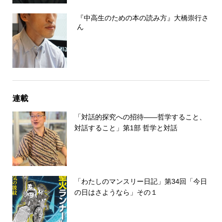
『中高生のための本の読み方』大橋崇行さ
ん
連載
「対話的探究への招待――哲学すること、
対話すること」第1部 哲学と対話
「わたしのマンスリー日記」第34回「今日
の日はさようなら」その１