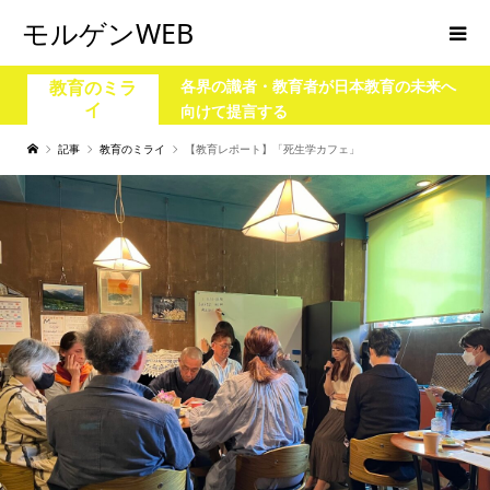
モルゲンWEB
各界の識者・教育者が日本教育の未来へ
教育のミラ
イ
向けて提言する
記事
教育のミライ
【教育レポート】「死生学カフェ」