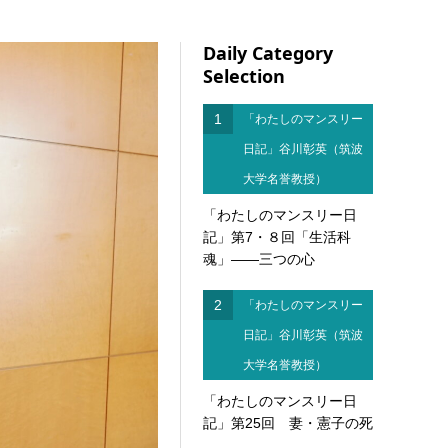
Daily Category
Selection
1
「わたしのマンスリー
日記」谷川彰英（筑波
大学名誉教授）
「わたしのマンスリー日
記」第7・８回「生活科
魂」――三つの心
2
「わたしのマンスリー
日記」谷川彰英（筑波
大学名誉教授）
「わたしのマンスリー日
記」第25回 妻・憲子の死