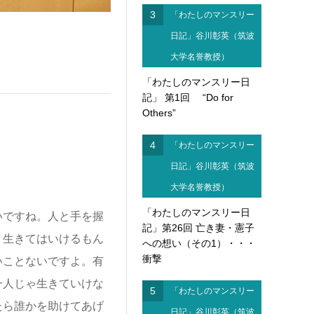
3
「わたしのマンスリー
日記」谷川彰英（筑波
大学名誉教授）
「わたしのマンスリー日
記」 第1回 “Do for
Others”
4
「わたしのマンスリー
日記」谷川彰英（筑波
大学名誉教授）
「わたしのマンスリー日
ですね。人と手を握
記」第26回 亡き妻・憲子
々生きてはいけるもん
への想い（その1）・・・
衝撃
いことないですよ。有
一人じゃ生きていけな
5
「わたしのマンスリー
たら誰かを助けてあげ
日記」谷川彰英（筑波