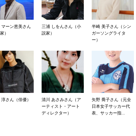
 マーン恵美さん
三浦 しをんさん（小
半崎 美子さん（シン
家）
説家）
ガーソングライタ
ー）
 淳さん（俳優）
清川 あさみさん（ア
矢野 喬子さん（元全
ーティスト・アート
日本女子サッカー代
ディレクター）
表、サッカー指...