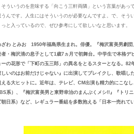
。そういうのを意味する「向こう三軒両隣」という言葉があっ
思うんです。人生にはそういうのが必要なんですよ。で、そう
ょっと入っているので、ぜひ参考にして欲しいなと思います。
めざわ
とみお 1950
年福島県生まれ。俳優。『梅沢富美男劇団
役者・梅沢清の息子として1
歳7
ヵ月で初舞台。中学生で本格デ
ョーの花形で「下町の玉三郎」の異名をとるスターとなる。82
寂しいのはお前だけじゃない』に出演してブレイクし、歌唱した
超える大ヒットに。近年は、テレビ、CM
出演も精力的にこなし、
BS
系）、『梅沢富美男と東野幸治のまんぷくメシ!!
』『トリニ
ビ朝日系）など、レギュラー番組を多数抱える「日本一売れて
。