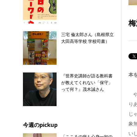
梅
三宅 倫太郎さん（島根県立
大田高等学校 学校司書）
本
『世界史講師が語る教科書
が教えてくれない「保守」
って何？』茂木誠さん
や
り
じ
今週のpickup
象
い
「こころの病も心身一如の