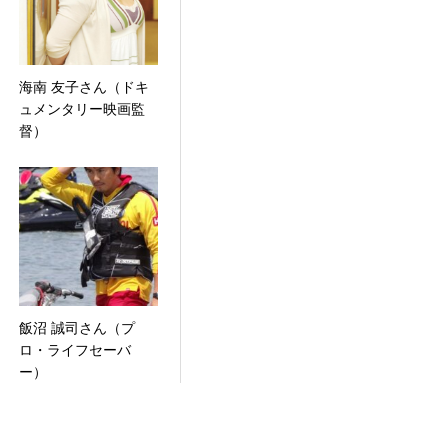
海南 友子さん（ドキ
ュメンタリー映画監
督）
飯沼 誠司さん（プ
ロ・ライフセーバ
ー）