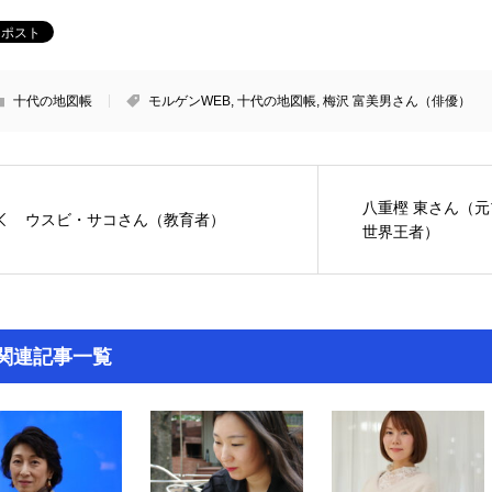
十代の地図帳
モルゲンWEB
,
十代の地図帳
,
梅沢 富美男さん（俳優）
八重樫 東さん（
ウスビ・サコさん（教育者）
世界王者）
関連記事一覧