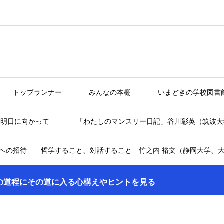
トップランナー
みんなの本棚
いまどきの学校図書
】明日に向かって
「わたしのマンスリー日記」谷川彰英（筑波大
への招待――哲学すること、対話すること 竹之内 裕文（静岡大学、
の道程にその道に入る心構えやヒントを見る