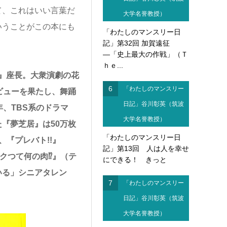
て、これはいい言葉だ
大学名誉教授）
いうことがこの本にも
「わたしのマンスリー日
記」第32回 加賀遠征
―「史上最大の作戦」（Ｔ
ｈｅ...
』座長。大衆演劇の花
6
「わたしのマンスリー
ビューを果たし、舞踊
日記」谷川彰英（筑波
年、TBS
系のドラマ
大学名誉教授）
『夢芝居』は50
万枚
「わたしのマンスリー日
『プレバト!!
』
記」第13回 人は人を幸せ
クつて何の肉⁉』（テ
にできる！ きっと
いる」シニアタレン
7
「わたしのマンスリー
日記」谷川彰英（筑波
大学名誉教授）