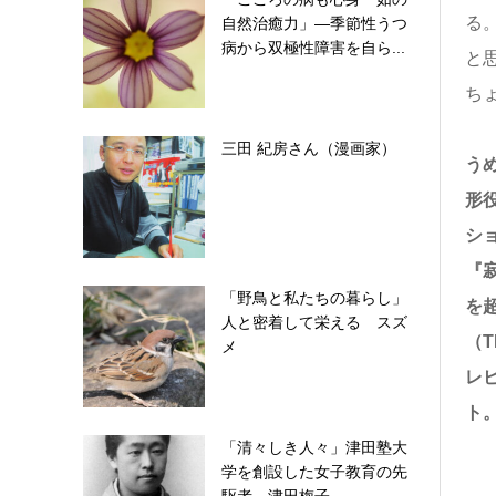
る
自然治癒力」―季節性うつ
病から双極性障害を自ら...
と
ち
三田 紀房さん（漫画家）
う
形
シ
『
「野鳥と私たちの暮らし」
を
人と密着して栄える スズ
（T
メ
レ
ト
「清々しき人々」津田塾大
学を創設した女子教育の先