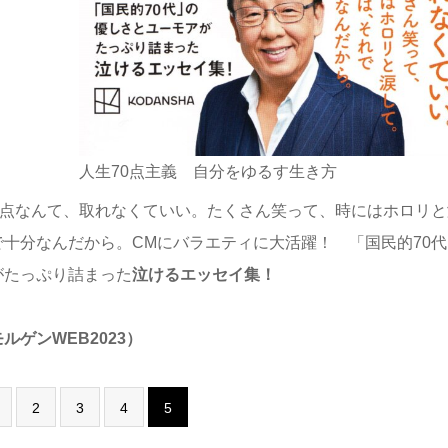
人生70点主義 自分をゆるす生き方
00点なんて、取れなくていい。たくさん笑って、時にはホロリ
で十分なんだから。CMにバラエティに大活躍！ 「国民的70
がたっぷり詰まった
泣けるエッセイ集！
ルゲンWEB2023）
2
3
4
5