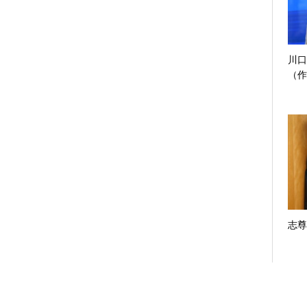
川口
（作
志尊