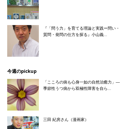
『「問う力」を育てる理論と実践ー問い・
質問・発問の仕方を探る』小山義...
今週のpickup
「こころの病も心身一如の自然治癒力」―
季節性うつ病から双極性障害を自ら...
三田 紀房さん（漫画家）