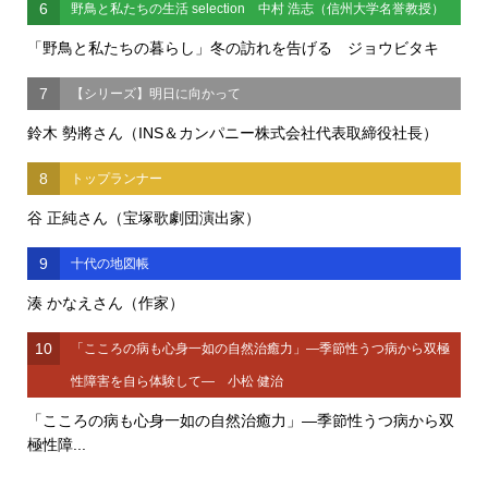
6
野鳥と私たちの生活 selection 中村 浩志（信州大学名誉教授）
「野鳥と私たちの暮らし」冬の訪れを告げる ジョウビタキ
7
【シリーズ】明日に向かって
鈴木 勢將さん（INS＆カンパニー株式会社代表取締役社長）
8
トップランナー
谷 正純さん（宝塚歌劇団演出家）
9
十代の地図帳
湊 かなえさん（作家）
10
「こころの病も心身一如の自然治癒力」―季節性うつ病から双極
性障害を自ら体験して― 小松 健治
「こころの病も心身一如の自然治癒力」―季節性うつ病から双
極性障...