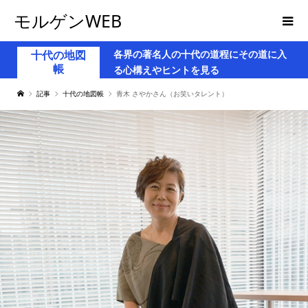
モルゲンWEB
各界の著名人の十代の道程にその道に入
十代の地図
帳
る心構えやヒントを見る
記事
十代の地図帳
青木 さやかさん（お笑いタレント）