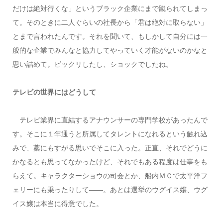
だけは絶対行くな」というブラック企業にまで蹴られてしまっ
て。そのときに二人ぐらいの社長から「君は絶対に取らない」
とまで言われたんです。それを聞いて、もしかして自分には一
般的な企業でみんなと協力してやっていく才能がないのかなと
思い詰めて。ビックリしたし、ショックでしたね。
テレビの世界にはどうして
テレビ業界に直結するアナウンサーの専門学校があったんで
す。そこに１年通うと所属してタレントになれるという触れ込
みで、藁にもすがる思いでそこに入った。正直、それでどうに
かなるとも思ってなかったけど、それでもある程度は仕事をも
らえて。キャラクターショウの司会とか、船内ＭＣで太平洋フ
ェリーにも乗ったりして——。あとは選挙のウグイス嬢、ウグ
イス嬢は本当に得意でした。