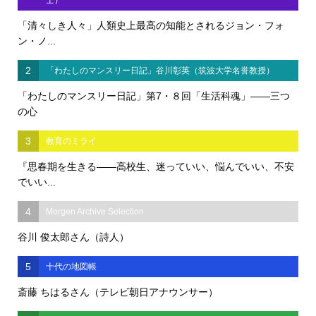
士）
「清々しき人々」人類史上最高の知能とされるジョン・フォ
ン・ノ...
2
「わたしのマンスリー日記」谷川彰英（筑波大学名誉教授）
「わたしのマンスリー日記」第7・８回「生活科魂」――三つ
の心
3
教育のミライ
『思春期を生きる――高校生、迷っていい、悩んでいい、不安
でいい...
4
Morgen Archive Selection
谷川 俊太郎さん（詩人）
5
十代の地図帳
斎藤 ちはるさん（テレビ朝日アナウンサー）