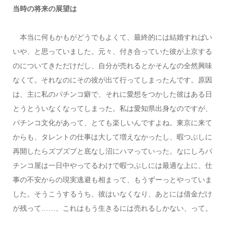
当時の将来の展望は
本当に何もかもがどうでもよくて、最終的には結婚すればい
いや、と思っていました。元々、付き合っていた彼が上京する
のについてきただけだし、自分が売れるとかそんなの全然興味
なくて。それなのにその彼が出て行ってしまったんです。原因
は、主に私のパチンコ癖で、それに愛想をつかした彼はある日
とうとういなくなってしまった。私は愛知県出身なのですが、
パチンコ文化があって、とても楽しいんですよね。東京に来て
からも、タレントの仕事は大して増えなかったし、暇つぶしに
再開したらズブズブと底なし沼にハマっていった。なにしろパ
チンコ屋は一日中やってるわけで暇つぶしには最適な上に、仕
事の不安からの現実逃避も相まって、もうずーっとやっていま
した。そうこうするうち、彼はいなくなり、あとには借金だけ
が残って……、これはもう生きるには売れるしかない、って。