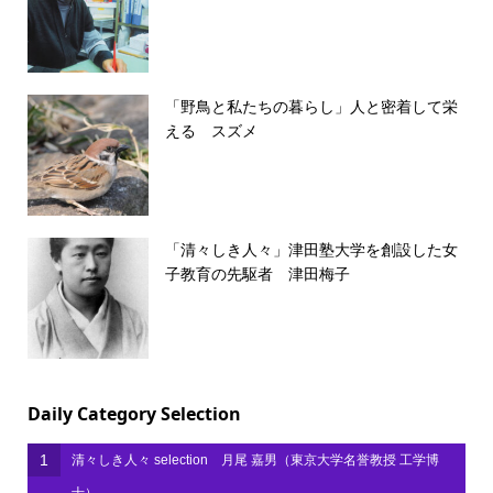
「野鳥と私たちの暮らし」人と密着して栄
える スズメ
「清々しき人々」津田塾大学を創設した女
子教育の先駆者 津田梅子
Daily Category Selection
1
清々しき人々 selection 月尾 嘉男（東京大学名誉教授 工学博