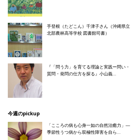
手登根（たどこん）千津子さん（沖縄県立
北部農林高等学校 図書館司書）
『「問う力」を育てる理論と実践ー問い・
質問・発問の仕方を探る』小山義...
今週のpickup
「こころの病も心身一如の自然治癒力」―
季節性うつ病から双極性障害を自ら...