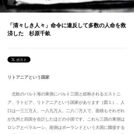
「清々しき人々」命令に違反して多数の人命を救
済した 杉原千畝
リトアニアという国家
北欧のバルト海の東側にバルト三国と総称されるエストニ
ア、ラトビア、リトアニアという国家があります（図１）。人
口は一三三万人、一八九万人、二八〇万人で、面積もそれぞれ
が九州と四国を合計したほどの小国です。これら三国の東側は
ロシアとベラルーシ、南側はポーランドという大国に隣接する