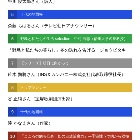
谷川 俊太郎さん（詩人）
5
十代の地図帳
斎藤 ちはるさん（テレビ朝日アナウンサー）
6
野鳥と私たちの生活 selection 中村 浩志（信州大学名誉教授）
「野鳥と私たちの暮らし」冬の訪れを告げる ジョウビタキ
7
【シリーズ】明日に向かって
鈴木 勢將さん（INS＆カンパニー株式会社代表取締役社長）
8
トップランナー
谷 正純さん（宝塚歌劇団演出家）
9
十代の地図帳
湊 かなえさん（作家）
10
「こころの病も心身一如の自然治癒力」―季節性うつ病から双極