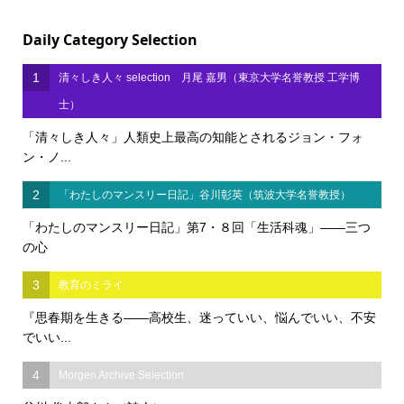
Daily Category Selection
1
清々しき人々 selection 月尾 嘉男（東京大学名誉教授 工学博
士）
「清々しき人々」人類史上最高の知能とされるジョン・フォ
ン・ノ...
2
「わたしのマンスリー日記」谷川彰英（筑波大学名誉教授）
「わたしのマンスリー日記」第7・８回「生活科魂」――三つ
の心
3
教育のミライ
『思春期を生きる――高校生、迷っていい、悩んでいい、不安
でいい...
4
Morgen Archive Selection