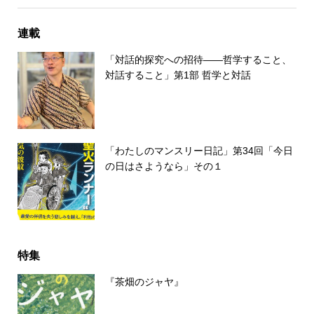
連載
「対話的探究への招待――哲学すること、
対話すること」第1部 哲学と対話
「わたしのマンスリー日記」第34回「今日
の日はさようなら」その１
特集
『茶畑のジャヤ』