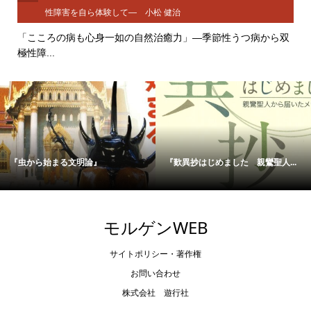
性障害を自ら体験して― 小松 健治
「こころの病も心身一如の自然治癒力」―季節性うつ病から双
極性障...
『虫から始まる文明論』
『歎異抄はじめました 親鸞聖人...
モルゲンWEB
サイトポリシー・著作権
お問い合わせ
株式会社 遊行社