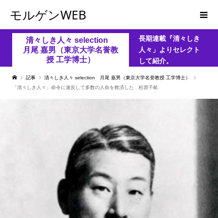
モルゲンWEB
長期連載『清々しき
清々しき人々 selection
月尾 嘉男（東京大学名誉教
人々」よりセレクト
授 工学博士）
して紹介。
記事
清々しき人々 selection 月尾 嘉男（東京大学名誉教授 工学博士）
「清々しき人々」命令に違反して多数の人命を救済した 杉原千畝