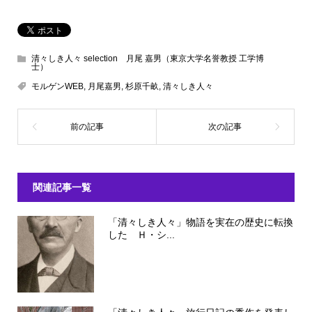
清々しき人々 selection 月尾 嘉男（東京大学名誉教授 工学博
士）
モルゲンWEB
,
月尾嘉男
,
杉原千畝
,
清々しき人々
関連記事一覧
「清々しき人々」物語を実在の歴史に転換
した Ｈ・シ...