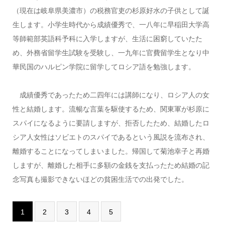
（現在は岐阜県美濃市）の税務官吏の杉原好水の子供として誕
生します。小学生時代から成績優秀で、一八年に早稲田大学高
等師範部英語科予科に入学しますが、生活に困窮していたた
め、外務省留学生試験を受験し、一九年に官費留学生となり中
華民国のハルピン学院に留学してロシア語を勉強します。
成績優秀であったため二四年には講師になり、ロシア人の女
性と結婚します。流暢な言葉を駆使するため、関東軍が杉原に
スパイになるように要請しますが、拒否したため、結婚したロ
シア人女性はソビエトのスパイであるという風説を流布され、
離婚することになってしまいました。帰国して菊池幸子と再婚
しますが、離婚した相手に多額の金銭を支払ったため結婚の記
念写真も撮影できないほどの貧困生活での出発でした。
1
2
3
4
5