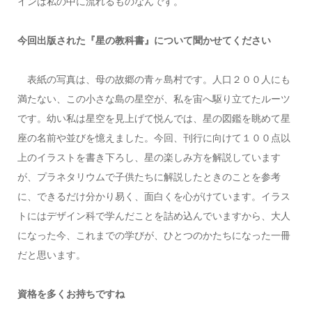
インは私の中に流れるものなんです。
今回出版された『星の教科書』について聞かせてください
表紙の写真は、母の故郷の青ヶ島村です。人口２００人にも
満たない、この小さな島の星空が、私を宙へ駆り立てたルーツ
です。幼い私は星空を見上げて悦んでは、星の図鑑を眺めて星
座の名前や並びを憶えました。今回、刊行に向けて１００点以
上のイラストを書き下ろし、星の楽しみ方を解説しています
が、プラネタリウムで子供たちに解説したときのことを参考
に、できるだけ分かり易く、面白くを心がけています。イラス
トにはデザイン科で学んだことを詰め込んでいますから、大人
になった今、これまでの学びが、ひとつのかたちになった一冊
だと思います。
資格を多くお持ちですね