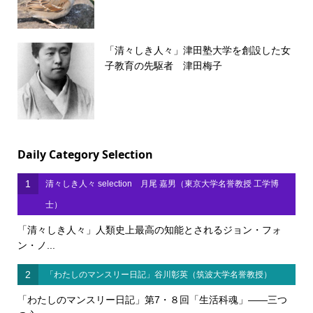
「清々しき人々」津田塾大学を創設した女
子教育の先駆者 津田梅子
Daily Category Selection
1
清々しき人々 selection 月尾 嘉男（東京大学名誉教授 工学博
士）
「清々しき人々」人類史上最高の知能とされるジョン・フォ
ン・ノ...
2
「わたしのマンスリー日記」谷川彰英（筑波大学名誉教授）
「わたしのマンスリー日記」第7・８回「生活科魂」――三つ