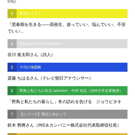
の心
3
教育のミライ
『思春期を生きる――高校生、迷っていい、悩んでいい、不安
でいい...
4
Morgen Archive Selection
谷川 俊太郎さん（詩人）
5
十代の地図帳
斎藤 ちはるさん（テレビ朝日アナウンサー）
6
野鳥と私たちの生活 selection 中村 浩志（信州大学名誉教授）
「野鳥と私たちの暮らし」冬の訪れを告げる ジョウビタキ
7
【シリーズ】明日に向かって
鈴木 勢將さん（INS＆カンパニー株式会社代表取締役社長）