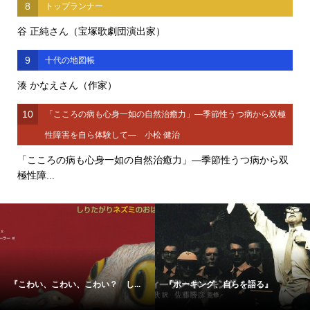
8
トップランナー
谷 正純さん（宝塚歌劇団演出家）
9
十代の地図帳
湊 かなえさん（作家）
10
「こころの病も心身一如の自然治癒力」―季節性うつ病から双極
性障害を自ら体験して― 小松 健治
「こころの病も心身一如の自然治癒力」―季節性うつ病から双
極性障...
『こわい、こわい、こわい？ し...
『ホーキング、自らを語る』