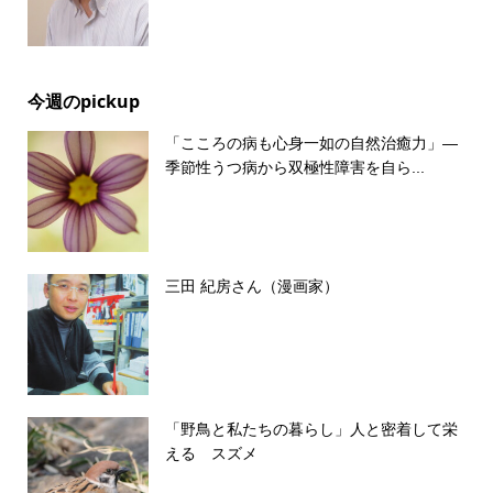
今週のpickup
「こころの病も心身一如の自然治癒力」―
季節性うつ病から双極性障害を自ら...
三田 紀房さん（漫画家）
「野鳥と私たちの暮らし」人と密着して栄
える スズメ