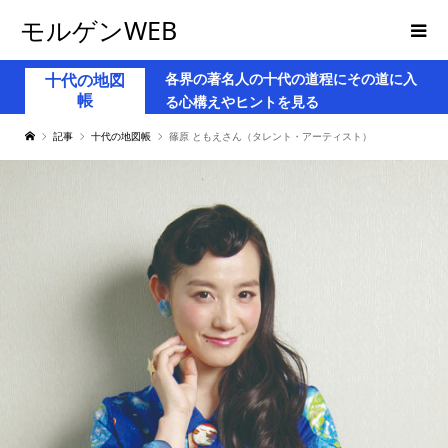
モルゲンWEB
各界の著名人の十代の道程にその道に入
十代の地図
帳
る心構えやヒントを見る
記事
十代の地図帳
篠原 ともえさん（タレント・アーティスト）