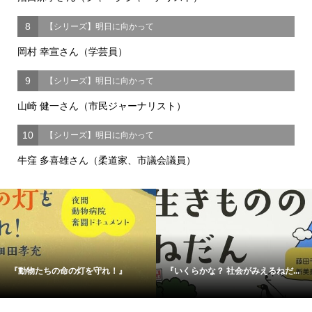
8
【シリーズ】明日に向かって
岡村 幸宣さん（学芸員）
9
【シリーズ】明日に向かって
山崎 健一さん（市民ジャーナリスト）
10
【シリーズ】明日に向かって
牛窪 多喜雄さん（柔道家、市議会議員）
『動物たちの命の灯を守れ！』
『いくらかな？ 社会がみえるねだ...