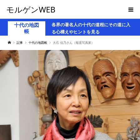
モルゲンWEB
各界の著名人の十代の道程にその道に入
十代の地図
帳
る心構えやヒントを見る
記事
十代の地図帳
大石 佳乃さん（報道写真家）