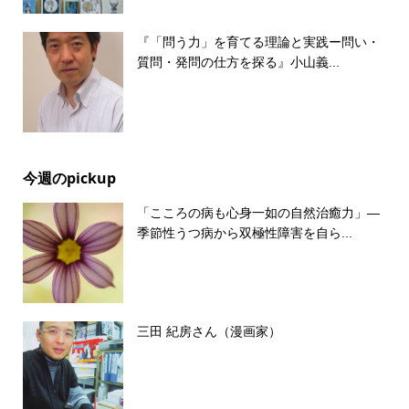
『「問う力」を育てる理論と実践ー問い・
質問・発問の仕方を探る』小山義...
今週のpickup
「こころの病も心身一如の自然治癒力」―
季節性うつ病から双極性障害を自ら...
三田 紀房さん（漫画家）