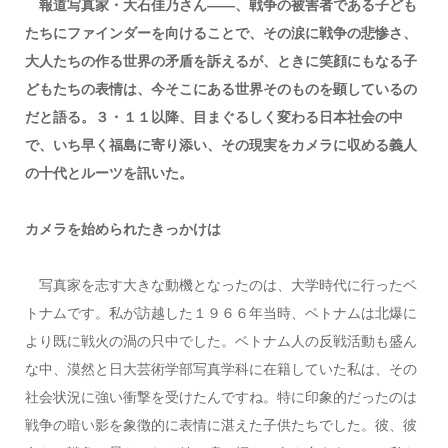
報道写真家・大石佳乃さん――、戦争の被害者である子ども
たちにファインダーを向けることで、その涙に戦争の悲惨さ、
大人たちの作る世界の矛盾を訴えるが、ときに笑顔にもなる子
どもたちの表情は、今そこにある世界そのものを顕しているの
だと語る。３・１１以降、目まぐるしく変わる日本社会の中
で、いち早く福島に寄り添い、その現実をカメラに収める義人
の十代とルーツを訊いた。
カメラを始められたきっかけは
写真家を志す大きな動機となったのは、大学時代に行ったベ
トナムです。私が訪越した１９６６年当時、ベトナムは北爆に
より既に戦火の渦の只中でした。ベトナム人の反戦活動も盛ん
な中、漠然と日大芸術学部写真学科に在籍していた私は、その
社会状況に強い衝撃を受けたんですね。特に印象的だったのは
戦争の暗い影を象徴的に表情に湛えた子供たちでした。彼、彼