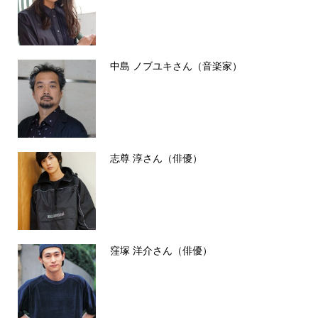
中島 ノブユキさん（音楽家）
志尊 淳さん（俳優）
窪塚 洋介さん（俳優）