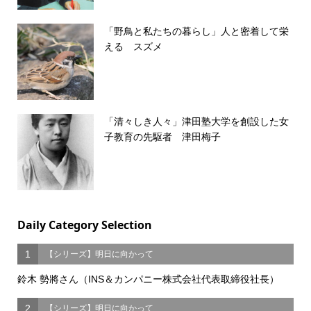
「野鳥と私たちの暮らし」人と密着して栄
える スズメ
「清々しき人々」津田塾大学を創設した女
子教育の先駆者 津田梅子
Daily Category Selection
1
【シリーズ】明日に向かって
鈴木 勢將さん（INS＆カンパニー株式会社代表取締役社長）
2
【シリーズ】明日に向かって