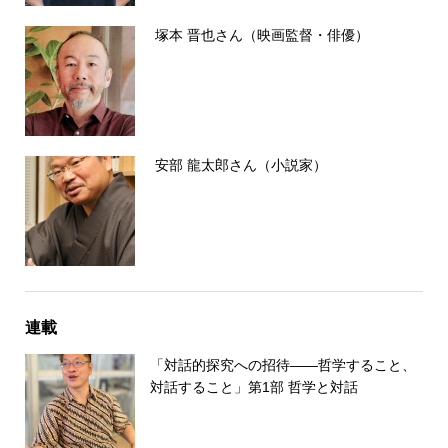
塚本 晋也さん（映画監督・俳優）
安部 龍太郎さん（小説家）
連載
「対話的探究への招待――哲学すること、
対話すること」第1部 哲学と対話