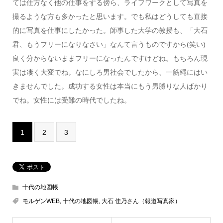
ては仕方なく他の仕事をする傍ら、ライフワークとして写真を
撮るような方も多かったと思います。でも私はどうしても直接
的に写真を仕事にしたかった。師事した大学の教授も、「大石
君、もうフリーになりなさい」なんて言うものですから(笑い)
良く分からないままフリーになったんですけどね。もちろん現
実は凄く大変でね。なにしろ男社会でしたから、一筋縄にはい
きませんでした。成功する女性は本当にもう男勝りな人ばかり
でね。女性には受難の時代でしたね。
1
2
3
十代の地図帳
モルゲンWEB
,
十代の地図帳
,
大石 佳乃さん（報道写真家）