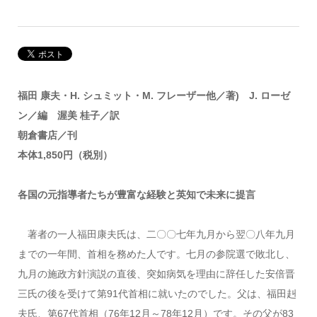
福田 康夫・H. シュミット・M. フレーザー他／著) J. ローゼ
ン／編 渥美 桂子／訳
朝倉書店／刊
本体1,850円（税別）
各国の元指導者たちが豊富な経験と英知で未来に提言
著者の一人福田康夫氏は、二〇〇七年九月から翌〇八年九月
までの一年間、首相を務めた人です。七月の参院選で敗北し、
九月の施政方針演説の直後、突如病気を理由に辞任した安倍晋
三氏の後を受けて第91代首相に就いたのでした。父は、福田赳
夫氏、第67代首相（76年12月～78年12月）です。その父が83