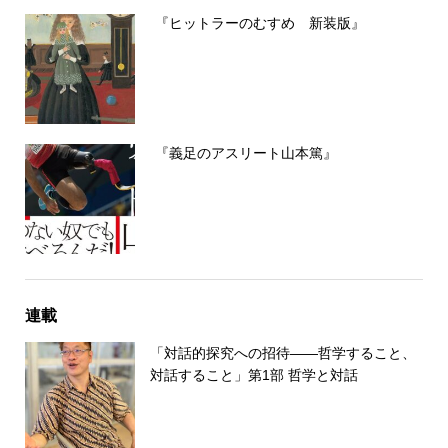
『ヒットラーのむすめ 新装版』
『義足のアスリート山本篤』
連載
「対話的探究への招待――哲学すること、
対話すること」第1部 哲学と対話