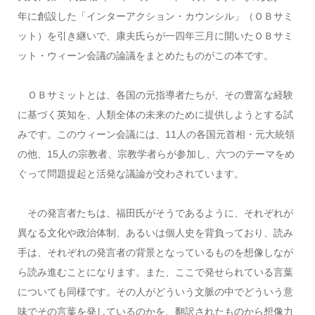
年に創設した「インターアクション・カウンシル」（ＯＢサミ
ット）を引き継いで、康夫氏らが一四年三月に開いたＯＢサミ
ット・ウィーン会議の論議をまとめたものがこの本です。
ＯＢサミットとは、各国の元指導者たちが、その豊富な経験
に基づく英知を、人類全体の未来のために提供しようとする試
みです。このウィーン会議には、11人の各国元首相・元大統領
の他、15人の宗教者、宗教学者らが参加し、六つのテーマをめ
ぐって問題提起と活発な議論が交わされています。
その発言者たちは、福田氏がそうであるように、それぞれが
異なる文化や政治体制、あるいは個人史を背負っており、読み
手は、それぞれの発言者の背景となっているものを想像しなが
ら読み進むことになります。また、ここで発せられている言葉
についても同様です。その人がどういう文脈の中でどういう意
味でその言葉を発しているのかを、翻訳されたものから想像力