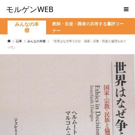
モルゲンWEB
教師・生徒・識者の共有する書評コー
みんなの本
棚
ナー
記事
みんなの本棚
『世界はなぜ争うのか 国家・宗教・民族と倫理をめぐ
って』