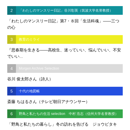
2
「わたしのマンスリー日記」谷川彰英（筑波大学名誉教授）
「わたしのマンスリー日記」第7・８回「生活科魂」――三つ
の心
3
教育のミライ
『思春期を生きる――高校生、迷っていい、悩んでいい、不安
でいい...
4
Morgen Archive Selection
谷川 俊太郎さん（詩人）
5
十代の地図帳
斎藤 ちはるさん（テレビ朝日アナウンサー）
6
野鳥と私たちの生活 selection 中村 浩志（信州大学名誉教授）
「野鳥と私たちの暮らし」冬の訪れを告げる ジョウビタキ