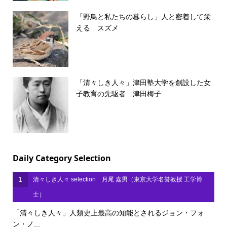
「野鳥と私たちの暮らし」人と密着して栄
える スズメ
「清々しき人々」津田塾大学を創設した女
子教育の先駆者 津田梅子
Daily Category Selection
1
清々しき人々 selection 月尾 嘉男（東京大学名誉教授 工学博
士）
「清々しき人々」人類史上最高の知能とされるジョン・フォ
ン・ノ...