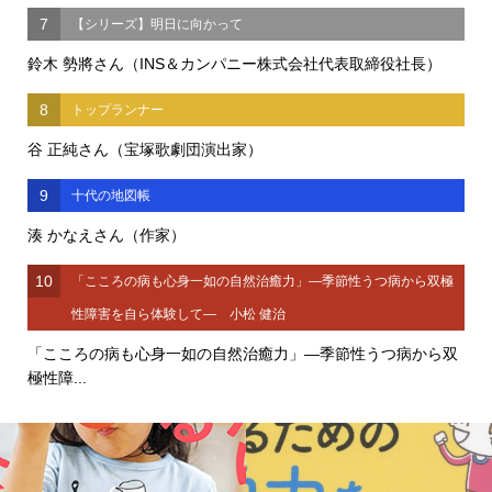
7
【シリーズ】明日に向かって
鈴木 勢將さん（INS＆カンパニー株式会社代表取締役社長）
8
トップランナー
谷 正純さん（宝塚歌劇団演出家）
9
十代の地図帳
湊 かなえさん（作家）
10
「こころの病も心身一如の自然治癒力」―季節性うつ病から双極
性障害を自ら体験して― 小松 健治
「こころの病も心身一如の自然治癒力」―季節性うつ病から双
極性障...