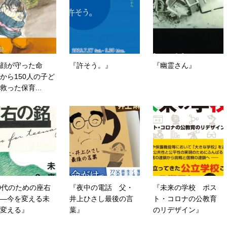
笑顔が守った命
『許そう。』
『幽霊さん』
から150人の子ど
救った保育...
0代のための座右
『夜中の電話 父・
『未来の学校 ポス
―今を変える未
井上ひさし最後の言
ト・コロナの公教育
変える』
葉』
のリデザイン』