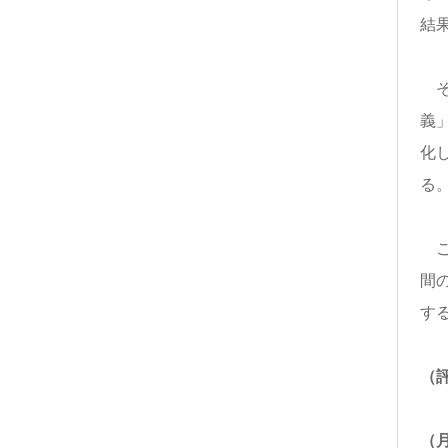
結
そ
義
化
る
こ
間
す
（
（月