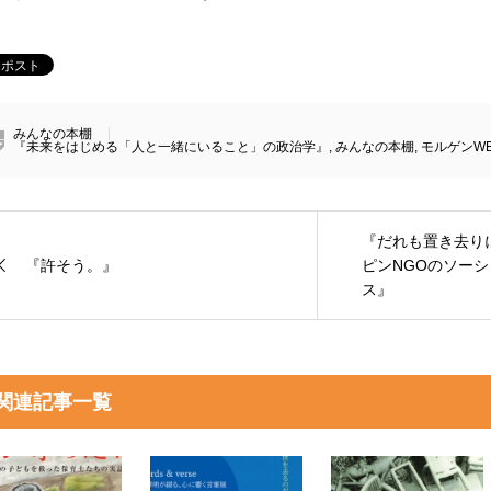
みんなの本棚
『未来をはじめる「人と一緒にいること」の政治学』
,
みんなの本棚
,
モルゲンWE
『だれも置き去り
『許そう。』
ピンNGOのソー
ス』
関連記事一覧