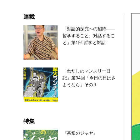
連載
「対話的探究への招待――
哲学すること、対話するこ
と」第1部 哲学と対話
「わたしのマンスリー日
記」第34回「今日の日はさ
ようなら」その１
特集
『茶畑のジャヤ』