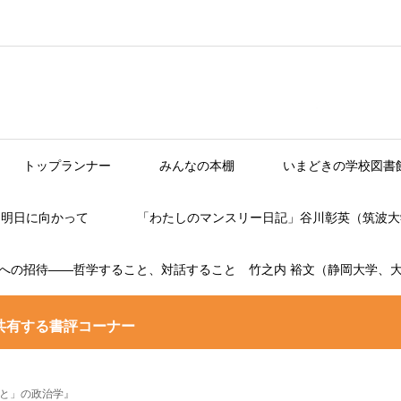
トップランナー
みんなの本棚
いまどきの学校図書
】明日に向かって
「わたしのマンスリー日記」谷川彰英（筑波大
への招待――哲学すること、対話すること 竹之内 裕文（静岡大学、
共有する書評コーナー
と」の政治学』