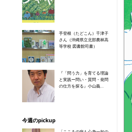
手登根（たどこん）千津子
さん（沖縄県立北部農林高
等学校 図書館司書）
『「問う力」を育てる理論
と実践ー問い・質問・発問
の仕方を探る』小山義...
今週のpickup
「こころの病も心身一如の