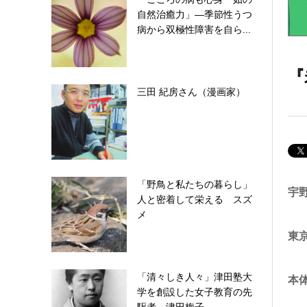
自然治癒力」―季節性うつ
病から双極性障害を自ら...
『
三田 紀房さん（漫画家）
「野鳥と私たちの暮らし」
宇
人と密着して栄える スズ
メ
東
「清々しき人々」津田塾大
本体
学を創設した女子教育の先