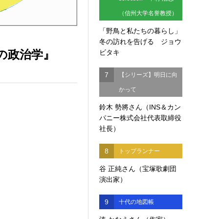
（信州大学名誉教授）
「野鳥と私たちの暮らし」
冬の訪れを告げる ジョウ
の政治学』
ビタキ
7
【シリーズ】明日に向
かって
鈴木 勢將さん（INS＆カン
パニー株式会社代表取締役
社長）
8
トップランナー
谷 正純さん（宝塚歌劇団
演出家）
9
十代の地図帳