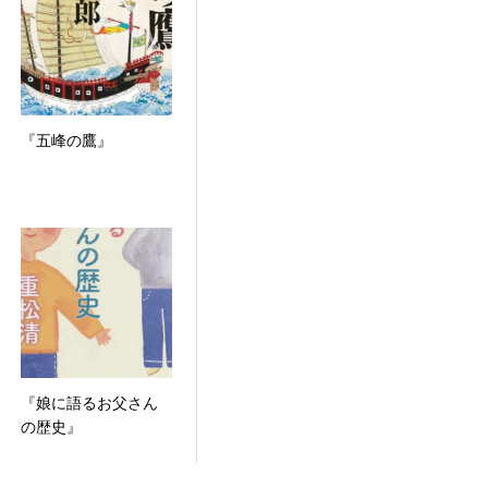
『五峰の鷹』
『娘に語るお父さん
の歴史』