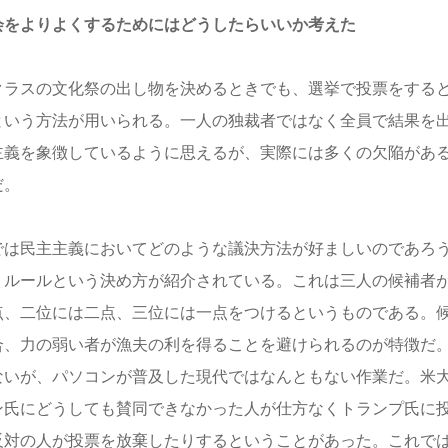
会をよりよくするためにはどうしたらいいか考えた
ラスの文化祭の出し物を決めるときでも、選挙で投票をすると
という方法が用いられる。一人の独裁者ではなく全員で結果を
主義を象徴しているように思えるが、実際には多くの欠陥があ
だ。
は民主主義においてどのような議決方法が好ましいのであろう
・ルールという決め方が紹介されている。これは三人の候補者
点、二位には二点、三位には一点をつけるというものである。
合、力の弱い者が漁夫の利を得ることを避けられるのが特徴だ
ないが、パソコンが普及した現代ではなんともない作業だ。米
ン氏にどうしても賛同できなかった人が仕方なくトランプ氏に
反対の人が投票を放棄したりするということがあった。これで