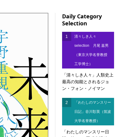
Daily Category
Selection
1
清々しき人々
selection 月尾 嘉男
（東京大学名誉教授
工学博士）
「清々しき人々」人類史上
最高の知能とされるジョ
ン・フォン・ノイマン
2
「わたしのマンスリー
日記」谷川彰英（筑波
大学名誉教授）
「わたしのマンスリー日