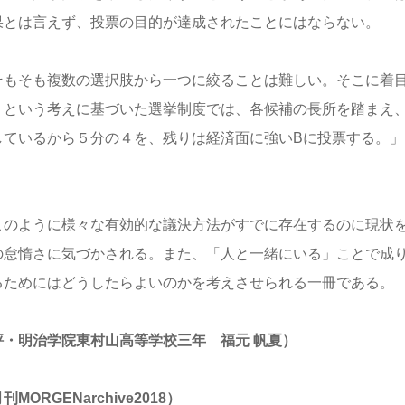
果とは言えず、投票の目的が達成されたことにはならない。
もそも複数の選択肢から一つに絞ることは難しい。そこに着
」という考えに基づいた選挙制度では、各候補の長所を踏まえ、
しているから５分の４を、残りは経済面に強いBに投票する。」
。
のように様々な有効的な議決方法がすでに存在するのに現状を
の怠惰さに気づかされる。また、「人と一緒にいる」ことで成
るためにはどうしたらよいのかを考えさせられる一冊である。
評・明治学院東村山高等学校三年 福元 帆夏）
刊MORGENarchive2018）