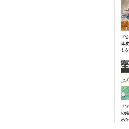
『
津波
もを
『1
の銘
来を