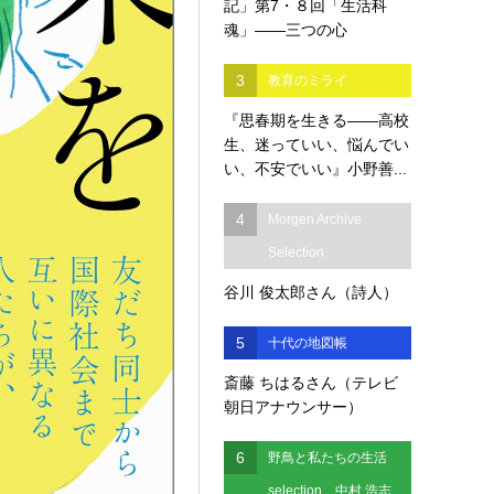
記」第7・８回「生活科
魂」――三つの心
3
教育のミライ
『思春期を生きる――高校
生、迷っていい、悩んでい
い、不安でいい』小野善...
4
Morgen Archive
Selection
谷川 俊太郎さん（詩人）
5
十代の地図帳
斎藤 ちはるさん（テレビ
朝日アナウンサー）
6
野鳥と私たちの生活
selection 中村 浩志