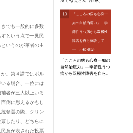
湊 かなえさん（作家）
10
「こころの病も心身一
如の自然治癒力」―季
きでも一般的に多数
節性うつ病から双極性
出すという点で一見民
障害を自ら体験して
るというのが筆者の主
― 小松 健治
「こころの病も心身一如の
自然治癒力」―季節性うつ
病から双極性障害を自ら...
か。第４講ではボル
がいる場合、一位には
候補者が三人以上いる
。面倒に思えるかもし
大統領選の際、クリン
投票したり、どちらに
は民意が表された投票