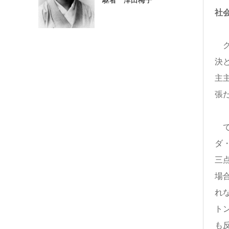
駆者 津田梅子
社
ク
決
主
張
で
ダ
三
場
れ
ト
も