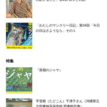
「わたしのマンスリー日記」第34回「今日
の日はさようなら」その１
特集
『茶畑のジャヤ』
手登根（たどこん）千津子さん（沖縄県立
北部農林高等学校 図書館司書）