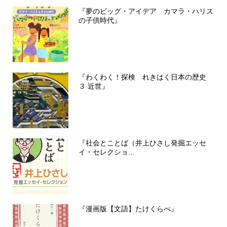
『夢のビッグ・アイデア カマラ・ハリス
の子供時代』
『わくわく！探検 れきはく日本の歴史
３ 近世』
『社会とことば（井上ひさし発掘エッセ
イ・セレクショ...
『漫画版【文語】たけくらべ』