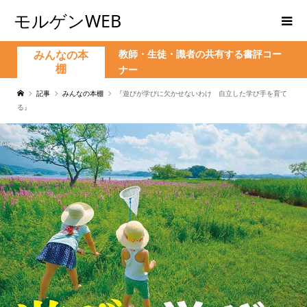
モルゲンWEB
教師・生徒・識者の共有する書評コー
みんなの本
棚
ナー
記事
みんなの本棚
『遊びが学びに欠かせないわけ 自立した学び手を育て
る』