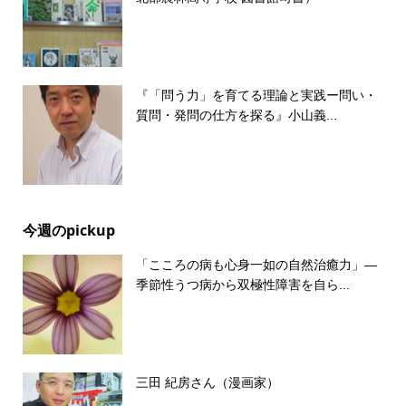
『「問う力」を育てる理論と実践ー問い・
質問・発問の仕方を探る』小山義...
今週のpickup
「こころの病も心身一如の自然治癒力」―
季節性うつ病から双極性障害を自ら...
三田 紀房さん（漫画家）