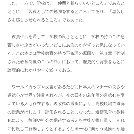
った。一方で、学校は、「仲間と暮らすいいところ」であると
ともに、「苦役としての勉強をするところ」であり、「息苦し
さを感じさせられるところ」でもあった。
教員生活を通して、学校の良さとともに、学校の持つこの息
苦しさの原因がいったいどこにあるのかがずっと気になってい
た。この本には学校教育の持つ不条理の原因が、第４章「強制
された教育制度の７つの罪」において、歴史的な背景をもとに
論理的にわかりやすく述べてある。
ワールドカップや災害があるたびに日本人のマナーの良さや
道徳心が世界で注目されるが、今の日本の若年層の道徳心を憂
いている人も存在する。現政権の選択により、高校現場で道徳
の授業がはじまり、評価されることになった。道徳教育の教科
化により、教師や社会の期待する考えを生徒が推し量り、それ
に忖度して行動しようとするような画一化に向かう危険性が懸