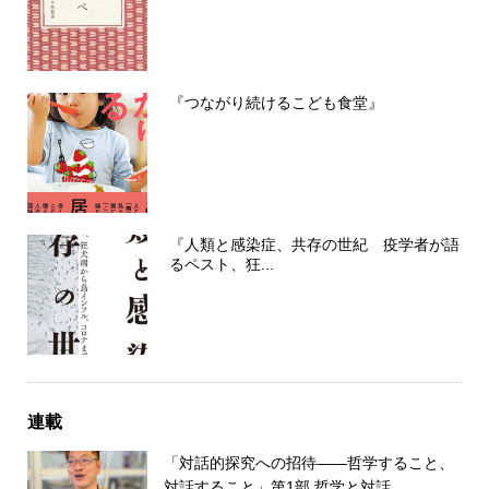
『つながり続けるこども食堂』
『人類と感染症、共存の世紀 疫学者が語
るペスト、狂...
連載
「対話的探究への招待――哲学すること、
対話すること」第1部 哲学と対話