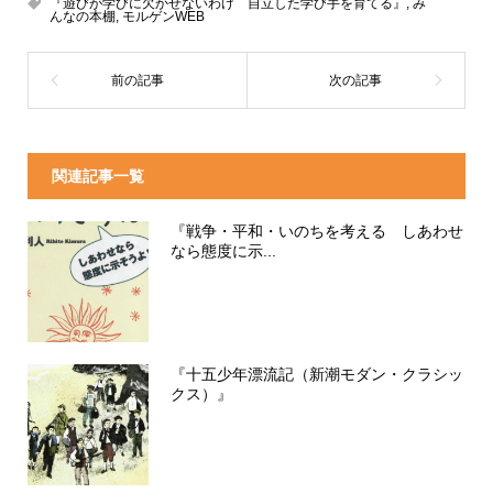
『遊びが学びに欠かせないわけ 自立した学び手を育てる』
,
み
んなの本棚
,
モルゲンWEB
関連記事一覧
『戦争・平和・いのちを考える しあわせ
なら態度に示...
『十五少年漂流記（新潮モダン・クラシッ
クス）』