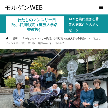
モルゲンWEB
ALSと共に生きる著
「わたしのマンスリー日
記」谷川彰英（筑波大学名
者の病床からのメッ
誉教授）
セージ
記事
「わたしのマンスリー日記」谷川彰英（筑波大学名誉教授）
「わたし
のマンスリー日記」第11回 帰郷――「われは山の子」