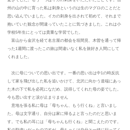
州の山の中に育った私は刺身というのは生のマグロのことだと
思い込んでいました。イカの刺身を出されて初めて、それまで
抱いていた観念が間違っていたことに気づきました。これは小
学校5年生にとっては貴重な学習でした。
富山から金沢を経て名古屋の都会を垣間見、木曽を通って帰
った1週間に渡ったこの旅は間違いなく私を旅好き人間にして
くれました。
次に母についての思い出です。一番の思い出は中1の時反抗
して家を飛び出した私を追いかけて、北沢に向かう道端にあっ
た木の下で私を必死になだめ、説得してくれた母の姿でした。
今も思い出すと涙が止まりません
意地を張る私に母は「母ちゃん、もう行くね」と言いまし
た。母は文字通り、自分は家に帰るよと言ったのだと思いま
す。でも私の耳には「母ちゃんも行くね」と聞こえたのです。
私の勘違いだったのですが、母ちゃんは自分と一緒に行ってく