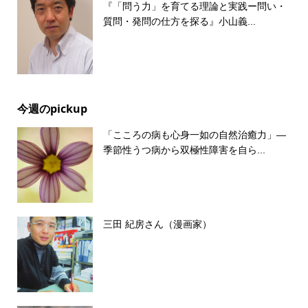
『「問う力」を育てる理論と実践ー問い・
質問・発問の仕方を探る』小山義...
今週のpickup
「こころの病も心身一如の自然治癒力」―
季節性うつ病から双極性障害を自ら...
三田 紀房さん（漫画家）