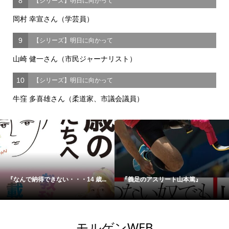
8
【シリーズ】明日に向かって
岡村 幸宣さん（学芸員）
9
【シリーズ】明日に向かって
山崎 健一さん（市民ジャーナリスト）
10
【シリーズ】明日に向かって
牛窪 多喜雄さん（柔道家、市議会議員）
『なんで納得できない・・・14 歳...
『義足のアスリート山本篤』
モルゲンWEB