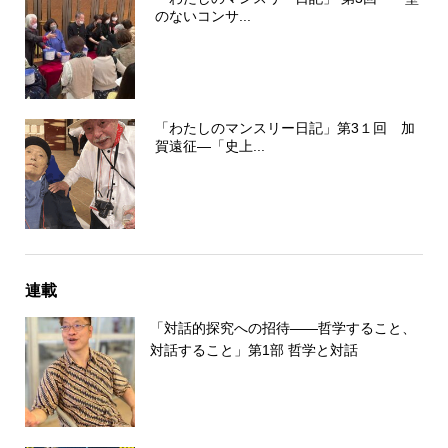
のないコンサ...
「わたしのマンスリー日記」第3１回 加
賀遠征―「史上...
連載
「対話的探究への招待――哲学すること、
対話すること」第1部 哲学と対話