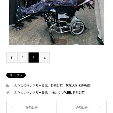
1
2
3
4
「わたしのマンスリー日記」谷川彰英（筑波大学名誉教授）
「わたしのマンスリー日記」
,
モルゲンWEB
,
谷川彰英