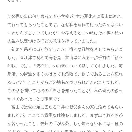
父の思い出は何と言っても小学校5年生の夏休みに富山に連れ
て行ってもらったことです。なぜ私を連れて行ったのかはつい
にわからずじまいでしたが、今考えるとこの旅はその後の私の
人生を決定づけるほどの意味を持っていました。
初めて県外に出た旅でしたが、様々な経験をさせてもらいま
した。直江津で初めて海を見、富山県に入る一歩手前の「親不
知駅」では、「親不知」の由来について話してくれました。海
岸沿いの街道を歩くのはとても危険で、親子であることを忘れ
るほどだったことからこの地名がつけられたとのことでした。
この話を聞いて地名の面白さを知ったことが、私の研究のきっ
かけであったことは事実です。
富山では父の弟に当たる平井の叔父さんの家に泊めてもらい
ましたが、ここでも貴重な体験をしました。まず出されたお茶
が苦かったこと。信州の「がぷ茶」しか知らない私には一種の
驚きでした。もう一つはイカの刺身をいただいたことです。信