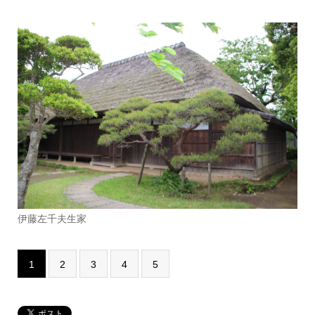
伊藤左千夫生家
1
2
3
4
5