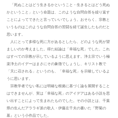
「死ぬことはどう生きるかということ・生きるとはどう死ぬ
かということ」という命題は、このような自問自答を繰り返す
ことによってできたと言っていいでしょう。おそらく、宗教と
いうものはこのような自問自答の苦闘を経て誕生したものだと
思います。
人にとって多様な死に方があるとしたら、どのような死が望
ましいのか考えました。得た結論は「幸福な死」でした。これ
はすべての宗教が示しているように思えます。浄土宗でいう極
楽浄土のイデーはまさにその象徴でしょうし、キリスト教で
「天に召される」というのも、「幸福な死」を示唆しているよ
うに思います。
宗教学者でない私には明確な根拠に基づく論を展開すること
はできませんが、実は「幸福な死」のアイデアはある小説を思
い出すことによって生まれたものでした。その小説とは、千葉
県の生んだアララギ派の歌人・伊藤左千夫の書いた『野菊の
墓』という小作品でした。