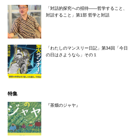
「対話的探究への招待――哲学すること、
対話すること」第1部 哲学と対話
「わたしのマンスリー日記」第34回「今日
の日はさようなら」その１
特集
『茶畑のジャヤ』