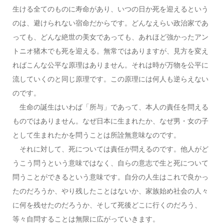
生ける全てのものに寿命があり、いつの日か死を迎えるという
のは、避けられない宿命だからです。どんなえらい政治家であ
っても、どんな絶世の美女であっても、あれほど強かったアン
トニオ猪木でも死を迎える。無常ではありますが、見方を変え
ればこんな公平な原理はありません。それは時が万物を公平に
流していくのと同じ原理です。この原理には何人も逆らえない
のです。
生命の誕生はいわば「所与」であって、本人の責任を問える
ものではありません。なぜ日本に生まれたか、なぜ男・女の子
として生まれたかを問うことは所詮無意味なのです。
それに対して、死については責任が問えるのです。他人がど
うこう問うという意味ではなく、自らの意志で生と死について
問うことができるという意味です。自分の人生はこれで良かっ
たのだろうか、やり残したことはないか、家族始め社会の人々
に何を残せたのだろうか、そして死後どこに行くのだろう、
等々自問することは無限に広がっていきます。