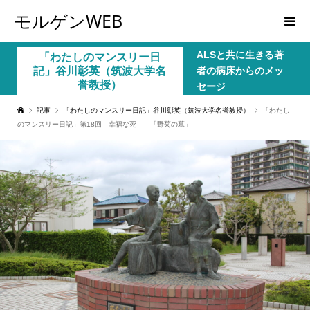
モルゲンWEB
ALSと共に生きる著
「わたしのマンスリー日
記」谷川彰英（筑波大学名
者の病床からのメッ
誉教授）
セージ
記事
「わたしのマンスリー日記」谷川彰英（筑波大学名誉教授）
「わたし
のマンスリー日記」第18回 幸福な死――「野菊の墓」