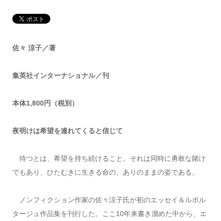
佐々
涼子
／
著
集英社インターナショナル／刊
本体
1,800
円（税別）
夜明けは希望を連れてくると信じて
待つとは、希望を持ち続けること。それは同時に勇敢な賭け
でもあり、ひたむきに生きる命の、ありのままの姿である。
ノンフィクション作家の佐々涼子氏が初のエッセイ＆ルポル
タージュ作品集を刊行した。ここ10年来書き溜めた中から、エ