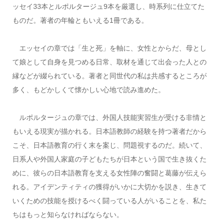
ッセイ33本とルポルタージュ9本を厳選し、時系列に仕立てた
ものだ。著者の年輪ともいえる1冊である。
エッセイの章では「生と死」を軸に、女性とからだ、母とし
て娘として自身を見つめる日常、取材を通じて出会った人との
縁などが綴られている。著者と同世代の私は共感するところが
多く、もどかしくて懐かしい心地で読み進めた。
ルポルタージュの章では、外国人技能実習生が受ける非情と
もいえる現実が描かれる。日本語教師の経験を持つ著者だから
こそ、日本語教育の行く末を案じ、問題視するのだ。続いて、
日系人や外国人家庭の子どもたちが日本という国で生き抜くた
めに、彼らの日本語教育を支える女性陣の奮闘と葛藤が伝えら
れる。アイデンティティの獲得がいかに大切かを説き、生きて
いくための技能を授けるべく闘っている人がいることを、私た
ちはもっと知らなければならない。