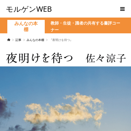
モルゲンWEB
教師・生徒・識者の共有する書評コー
みんなの本
棚
ナー
記事
みんなの本棚
『夜明けを待つ』