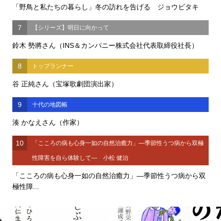
「野鳥と私たちの暮らし」冬の訪れを告げる ジョウビタキ
7
【シリーズ】明日に向かって
鈴木 勢將さん（INS＆カンパニー株式会社代表取締役社長）
8
トップランナー
谷 正純さん（宝塚歌劇団演出家）
9
十代の地図帳
湊 かなえさん（作家）
10
「こころの病も心身一如の自然治癒力」―季節性うつ病から双極
性障害を自ら体験して― 小松 健治
「こころの病も心身一如の自然治癒力」―季節性うつ病から双
極性障...