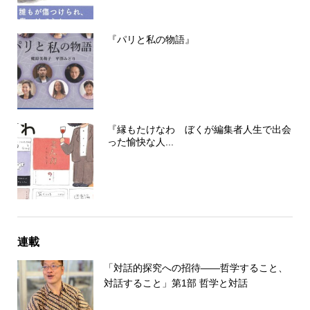
『パリと私の物語』
『縁もたけなわ ぼくが編集者人生で出会
った愉快な人...
連載
「対話的探究への招待――哲学すること、
対話すること」第1部 哲学と対話