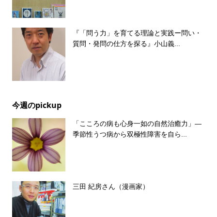
『「問う力」を育てる理論と実践ー問い・
質問・発問の仕方を探る』小山義...
今週のpickup
「こころの病も心身一如の自然治癒力」―
季節性うつ病から双極性障害を自ら...
三田 紀房さん（漫画家）