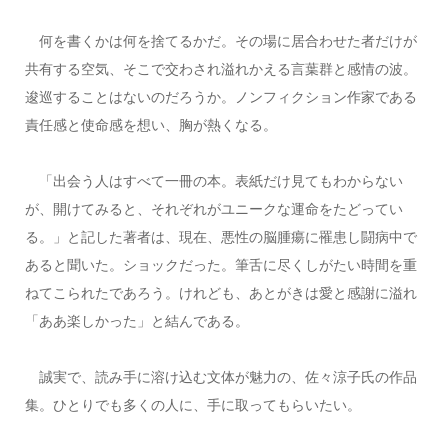
何を書くかは何を捨てるかだ。その場に居合わせた者だけが
共有する空気、そこで交わされ溢れかえる言葉群と感情の波。
逡巡することはないのだろうか。ノンフィクション作家である
責任感と使命感を想い、胸が熱くなる。
「出会う人はすべて一冊の本。表紙だけ見てもわからない
が、開けてみると、それぞれがユニークな運命をたどってい
る。」と記した著者は、現在、悪性の脳腫瘍に罹患し闘病中で
あると聞いた。ショックだった。筆舌に尽くしがたい時間を重
ねてこられたであろう。けれども、あとがきは愛と感謝に溢れ
「ああ楽しかった」と結んである。
誠実で、読み手に溶け込む文体が魅力の、佐々涼子氏の作品
集。ひとりでも多くの人に、手に取ってもらいたい。