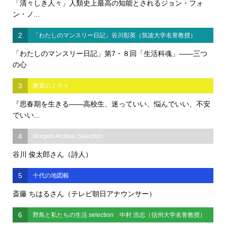
「清々しき人々」人類史上最高の知能とされるジョン・フォ
ン・ノ...
2
「わたしのマンスリー日記」谷川彰英（筑波大学名誉教授）
「わたしのマンスリー日記」第7・８回「生活科魂」――三つ
の心
3
教育のミライ
『思春期を生きる――高校生、迷っていい、悩んでいい、不安
でいい...
4
Morgen Archive Selection
谷川 俊太郎さん（詩人）
5
十代の地図帳
斎藤 ちはるさん（テレビ朝日アナウンサー）
6
野鳥と私たちの生活 selection 中村 浩志（信州大学名誉教授）