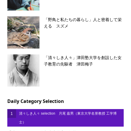
「野鳥と私たちの暮らし」人と密着して栄
える スズメ
「清々しき人々」津田塾大学を創設した女
子教育の先駆者 津田梅子
Daily Category Selection
1
清々しき人々 selection 月尾 嘉男（東京大学名誉教授 工学博
士）