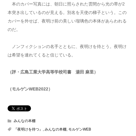
本のカバー写真には、朝日に照らされた雲間から光の帯が2
本突き出しているのが見える。別名を天使の梯子という。この
カバーを外せば、夜明け前の美しい瑠璃色の本体があらわれる
のだ。
ノンフィクションの名手とともに、夜明けを待とう。夜明け
は希望を連れてくると信じている。
（評・広島工業大学高等学校司書 湯田
麻里）
（モルゲン
WEB2022
）
みんなの本棚
『夜明けを待つ』
,
みんなの本棚
,
モルゲンWEB