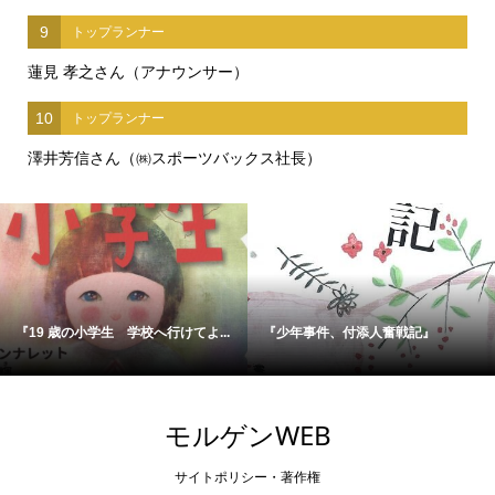
9
トップランナー
蓮見 孝之さん（アナウンサー）
10
トップランナー
澤井芳信さん（㈱スポーツバックス社長）
『19 歳の小学生 学校へ行けてよ...
『少年事件、付添人奮戦記』
モルゲンWEB
サイトポリシー・著作権