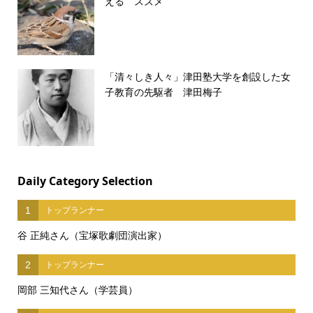
える スズメ
「清々しき人々」津田塾大学を創設した女
子教育の先駆者 津田梅子
Daily Category Selection
1
トップランナー
谷 正純さん（宝塚歌劇団演出家）
2
トップランナー
岡部 三知代さん（学芸員）