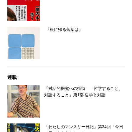
『根に帰る落葉は』
連載
「対話的探究への招待――哲学すること、
対話すること」第1部 哲学と対話
「わたしのマンスリー日記」第34回「今日