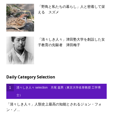
「野鳥と私たちの暮らし」人と密着して栄
える スズメ
「清々しき人々」津田塾大学を創設した女
子教育の先駆者 津田梅子
Daily Category Selection
1
清々しき人々 selection 月尾 嘉男（東京大学名誉教授 工学博
士）
「清々しき人々」人類史上最高の知能とされるジョン・フォ
ン・ノ...