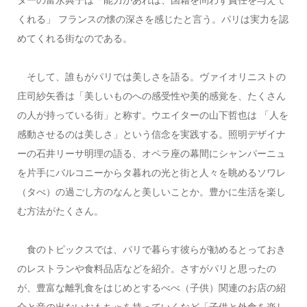
くれる」 フランスの懐の深さを感じたと言う。パリは実力を認
めてくれる街なのである。
そして、誰もがパリでは美しさを語る。ヴァイオリニストの
庄司紗矢香は「美しいものへの感受性や美的感覚を、たくさん
の人が持っている街」と称す。ウエイターの山下哲也は 「人を
感動させるのは美しさ」という信念を実践する。照明デザイナ
ーの石井リーサ明理の語る、オペラ座の幕間にシャンパーニュ
を片手にバルコニーからタ暮れの光と街と人々を眺めるソワレ
（タべ）の過ごし方のなんと美しいことか。豊かに生活を楽し
む方法がたくさん。
食のトピックスでは、パリで暮らす彼らが勧めるとっておき
のレストランや食料品店などを紹介。さすがパリと思ったの
が、豊富な離乳食をはじめとするべべ（子供）関連のお店の紹
介と音の出ないおもちゃを持っていくなど「子供と外食を楽し