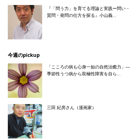
『「問う力」を育てる理論と実践ー問い・
質問・発問の仕方を探る』小山義...
今週のpickup
「こころの病も心身一如の自然治癒力」―
季節性うつ病から双極性障害を自ら...
三田 紀房さん（漫画家）