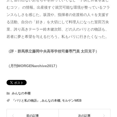
むコツ」 の情報。出産後すぐ就労可能な環境が整っているフラ
ンスらしさを感じた。坂茂や、指揮者の佐渡裕の人々を支援す
る活動、自分の「好き」を大切にして料理人になった室田万央
里、誇り高きテーラー鈴木健次郎、どの人のパリとの物語も、
若者に夢と希望を与えるだろう。私もパリに行きたくなった。
（評・群馬県立藤岡中央高等学校司書専門員 太田克子）
（月刊MORGENarchive2017）
みんなの本棚
『パリと私の物語』
,
みんなの本棚
,
モルゲンWEB