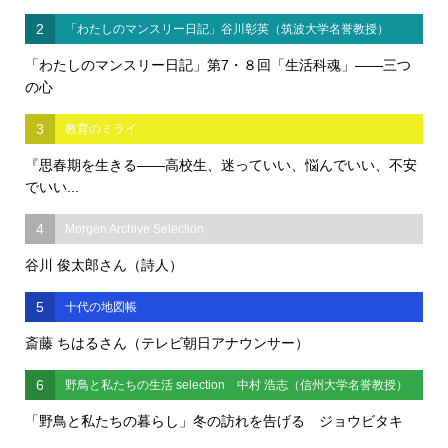
2
「わたしのマンスリー日記」谷川彰英（筑波大学名誉教授）
「わたしのマンスリー日記」第7・８回「生活科魂」――三つ
の心
3
教育のミライ
『思春期を生きる――高校生、迷っていい、悩んでいい、不安
でいい...
4
Morgen Archive Selection
谷川 俊太郎さん（詩人）
5
十代の地図帳
斎藤 ちはるさん（テレビ朝日アナウンサー）
6
野鳥と私たちの生活 selection 中村 浩志（信州大学名誉教授）
「野鳥と私たちの暮らし」冬の訪れを告げる ジョウビタキ