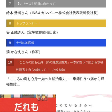
7
【シリーズ】明日に向かって
鈴木 勢將さん（INS＆カンパニー株式会社代表取締役社長）
8
トップランナー
谷 正純さん（宝塚歌劇団演出家）
9
十代の地図帳
湊 かなえさん（作家）
10
「こころの病も心身一如の自然治癒力」―季節性うつ病から双極
性障害を自ら体験して― 小松 健治
「こころの病も心身一如の自然治癒力」―季節性うつ病から双
極性障...