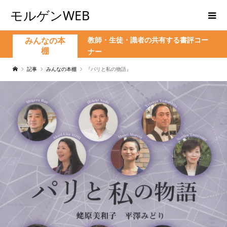
モルゲンWEB
教師・生徒・識者の共有する書評コー
みんなの本
棚
ナー
記事
みんなの本棚
『パリと私の物語』