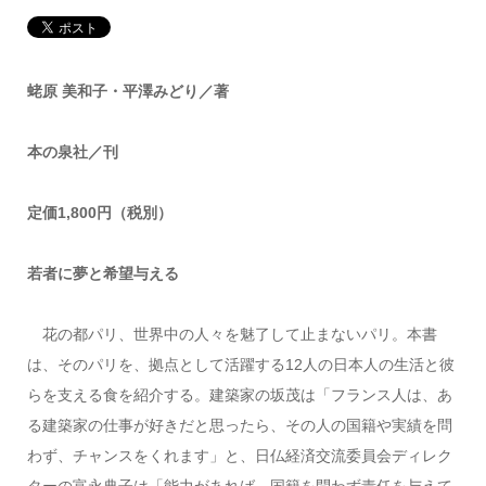
蛯原 美和子・平澤みどり／著
本の泉社／刊
定価1,800円（税別）
若者に夢と希望与える
花の都パリ、世界中の人々を魅了して止まないパリ。本書
は、そのパリを、拠点として活躍する12人の日本人の生活と彼
らを支える食を紹介する。建築家の坂茂は「フランス人は、あ
る建築家の仕事が好きだと思ったら、その人の国籍や実績を問
わず、チャンスをくれます」と、日仏経済交流委員会ディレク
ターの富永典子は「能力があれば、国籍を問わず責任を与えて