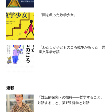
『国を救った数学少女』
『わたしが子どものころ戦争があった 児
童文学者が語...
連載
「対話的探究への招待――哲学すること、
対話すること」第1部 哲学と対話