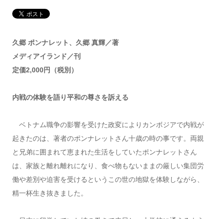
久郷 ポンナレット、久郷 真輝／著
メディアイランド／刊
定価2,000円（税別）
内戦の体験を語り平和の尊さを訴える
ベトナム職争の影響を受けた政変によりカンボジアで内戦が
起きたのは、著者のポンナレットさん十歳の時の事です。両親
と兄弟に囲まれて恵まれた生活をしていたポンナレットさん
は、家族と離れ離れになり、食べ物もないままの厳しい集団労
働や差別や迫害を受けるというこの世の地獄を体験しながら、
精一杯生き抜きました。