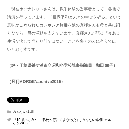
現在ポンナレットさんは、戦争体験の当事者として、各地で
講演を行っています。 「世界平和と人々の幸せを祈る」という
意味がこめられたカンボジア舞踊を娘の真輝さんも母と共に踊
りながら、母の活動を支えています。真輝さんが語る「今ある
生活が決して当たり前ではない」ことを多くの人に考えてほし
いと願う本です。
（評・干葉県袖ケ浦市立昭和小学校読書指導員 和田 幸子）
（月刊MORGENarchive2016）
みんなの本棚
『19 歳の小学生 学校へ行けてよかった』
,
みんなの本棚
,
モル
ゲンWEB