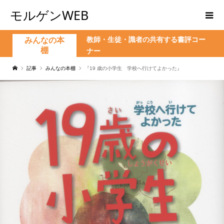
モルゲンWEB
教師・生徒・識者の共有する書評コー
みんなの本
棚
ナー
記事
みんなの本棚
『19 歳の小学生 学校へ行けてよかった』