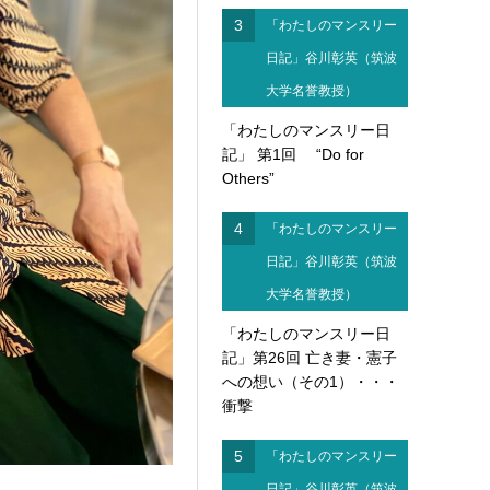
3
「わたしのマンスリー
日記」谷川彰英（筑波
大学名誉教授）
「わたしのマンスリー日
記」 第1回 “Do for
Others”
4
「わたしのマンスリー
日記」谷川彰英（筑波
大学名誉教授）
「わたしのマンスリー日
記」第26回 亡き妻・憲子
への想い（その1）・・・
衝撃
5
「わたしのマンスリー
日記」谷川彰英（筑波