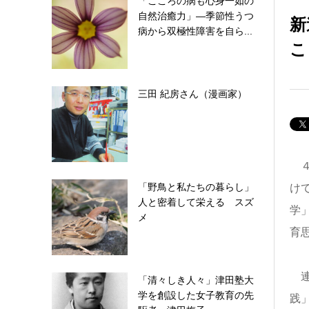
「こころの病も心身一如の
自然治癒力」―季節性うつ
新
病から双極性障害を自ら...
こ
三田 紀房さん（漫画家）
４
「野鳥と私たちの暮らし」
け
人と密着して栄える スズ
学
メ
育
連
「清々しき人々」津田塾大
学を創設した女子教育の先
践