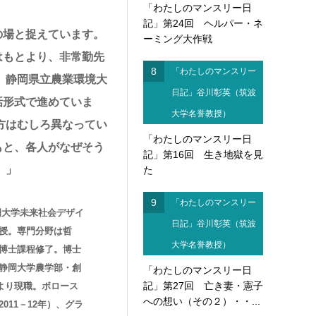
「わたしのマンスリー日
記」第24回 ヘルパー・ネ
の場と捉えています。
ーミング大作戦
はもとより、非常勤先
8
「わたしのマンスリー
、静岡県立農業環境大
日記」谷川彰英（筑波
話形式で進めていま
大学名誉教授）
方はむしろ異なってい
「わたしのマンスリー日
もと、各人がなぜそう
記」第16回 生き地獄を見
。」
た
9
「わたしのマンスリー
岡大学未来社会デザイ
日記」谷川彰英（筑波
授。専門分野は哲
大学名誉教授）
博士課程修了。博士
静岡大学農学部・創
「わたしのマンスリー日
記」第27回 亡き妻・憲子
月より現職。ボロース
への想い（その２）・・...
11－12年）、グラ