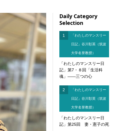
Daily Category
Selection
1
「わたしのマンスリー
日記」谷川彰英（筑波
大学名誉教授）
「わたしのマンスリー日
記」第7・８回「生活科
魂」――三つの心
2
「わたしのマンスリー
日記」谷川彰英（筑波
大学名誉教授）
「わたしのマンスリー日
記」第25回 妻・憲子の死