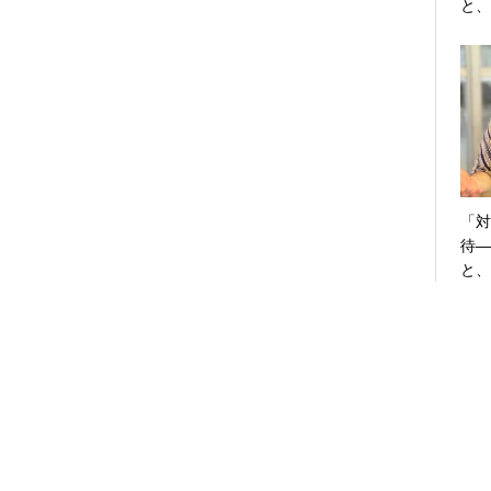
と、
「対
待―
と、