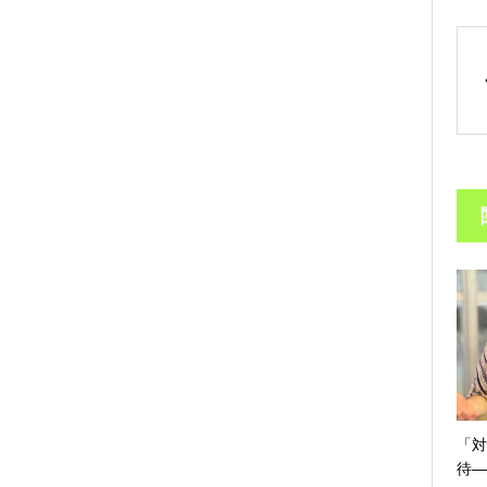
「対
待―