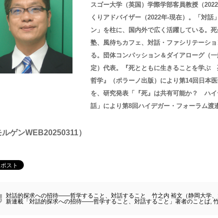
スゴー大学（英国）学際学部客員教授（202
くりアドバイザー（2022年-現在）。「対
ン」を柱に、国内外で広く活躍している。死
塾、風待ちカフェ、対話・ファシリテーショ
る。団体コンパッション＆ダイアローグ（一
定）代表。『死とともに生きることを学ぶ 
哲学』（ポラーノ出版）により第14回日本
を、研究発表「『死』は共有可能か？ ハイ
話」により第8回ハイデガー・フォーラム渡
ルゲンWEB20250311）
対話的探求への招待――哲学すること、対話すること 竹之内 裕文（静岡大学、
新連載「対話的探求への招待――哲学すること、対話すること」著者のことば
,