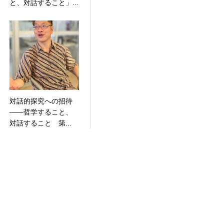
と、対話すること」...
対話的探究への招待
――哲学すること、
対話すること 第...