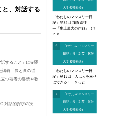
こと、対話する
大学名誉教授）
「わたしのマンスリー日
記」第32回 加賀遠征
―「史上最大の作戦」（Ｔ
ｈｅ...
6
「わたしのマンスリー
日記」谷川彰英（筑波
大学名誉教授）
話すること」に先駆
た講義「農と食の哲
「わたしのマンスリー日
記」第13回 人は人を幸せ
に立つ著者の姿勢や教
にできる！ きっと
7
「わたしのマンスリー
日記」谷川彰英（筑波
C 対話的探求の実
大学名誉教授）