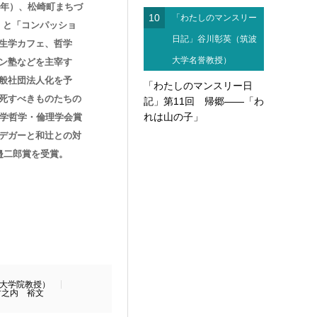
2年）、松崎町まちづ
10
「わたしのマンスリー
話」と「コンパッショ
日記」谷川彰英（筑波
生学カフェ、哲学
大学名誉教授）
ン塾などを主宰す
般社団法人化を予
「わたしのマンスリー日
死すべきものたちの
記」第11回 帰郷――「わ
れは山の子」
医学哲学・倫理学会賞
デガーと和辻との対
邉二郎賞を受賞。
大学院教授）
竹之内 裕文