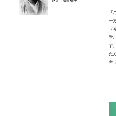
駆者 津田梅子
「
一
（
学
す
た
考