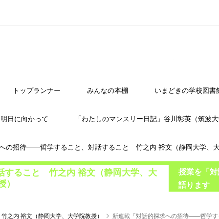
トップランナー
みんなの本棚
いまどきの学校図書
】明日に向かって
「わたしのマンスリー日記」谷川彰英（筑波大
への招待――哲学すること、対話すること 竹之内 裕文（静岡大学、
話すること 竹之内 裕文（静岡大学、大
授業を「対
授）
語ります
竹之内 裕文（静岡大学、大学院教授）
新連載「対話的探求への招待――哲学す