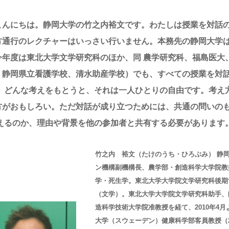
こんにちは。静岡大学の竹之内裕文です。わたしは授業を対話
方通行のレクチャーはいっさい行いません。本務先の静岡大学
今年度は東北大学文学研究科のほか、同
農学研究科、福島医大
、静岡県立看護学校、清水助産学校）でも、すべての授業を対
。
どんな考えをもとうと、それは一人ひとりの自由です。考え
方がおもしろい。ただ対話が成り立つためには、共通の問いの
えるのか、理由や背景を他の参加者と共有する必要があります
竹之内 裕文（たけのうち・ひろぶみ） 静
ン機構副機構長、農学部・創造科学大学院教
学・死生学。東北大学大学院文学研究科後期
（文学）。東北大学大学院文学研究科助手、
造科学技術大学院准教授を経て、2010年4
大学（スウェーデン）健康科学部客員教授（20