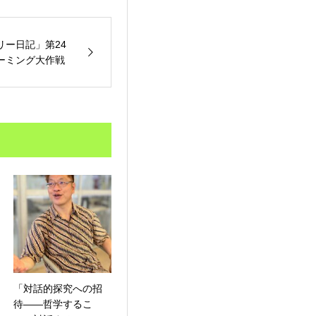
リー日記」第24
ーミング大作戦
「対話的探究への招
待――哲学するこ