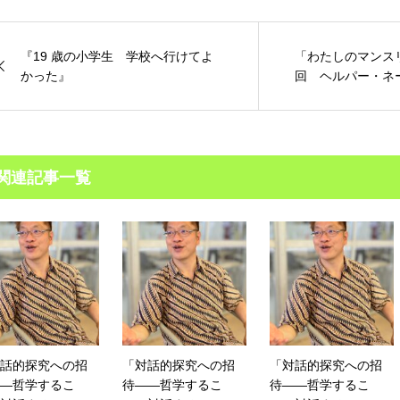
『19 歳の小学生 学校へ行けてよ
「わたしのマンス
かった』
回 ヘルパー・ネ
関連記事一覧
話的探究への招
「対話的探究への招
「対話的探究への招
―哲学するこ
待――哲学するこ
待――哲学するこ