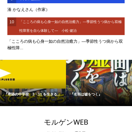
湊 かなえさん（作家）
10
「こころの病も心身一如の自然治癒力」―季節性うつ病から双極
性障害を自ら体験して― 小松 健治
「こころの病も心身一如の自然治癒力」―季節性うつ病から双
極性障...
『奇跡の中学校 3・11 を生きる...
『名画は嘘をつく』
モルゲンWEB