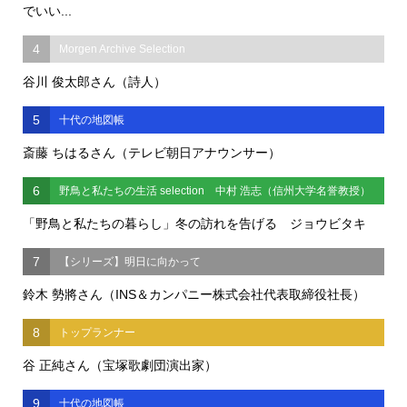
でいい...
4
Morgen Archive Selection
谷川 俊太郎さん（詩人）
5
十代の地図帳
斎藤 ちはるさん（テレビ朝日アナウンサー）
6
野鳥と私たちの生活 selection 中村 浩志（信州大学名誉教授）
「野鳥と私たちの暮らし」冬の訪れを告げる ジョウビタキ
7
【シリーズ】明日に向かって
鈴木 勢將さん（INS＆カンパニー株式会社代表取締役社長）
8
トップランナー
谷 正純さん（宝塚歌劇団演出家）
9
十代の地図帳