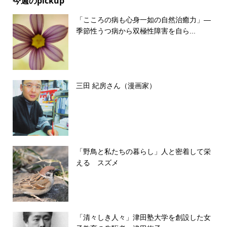
今週のpickup
「こころの病も心身一如の自然治癒力」―
季節性うつ病から双極性障害を自ら...
三田 紀房さん（漫画家）
「野鳥と私たちの暮らし」人と密着して栄
える スズメ
「清々しき人々」津田塾大学を創設した女