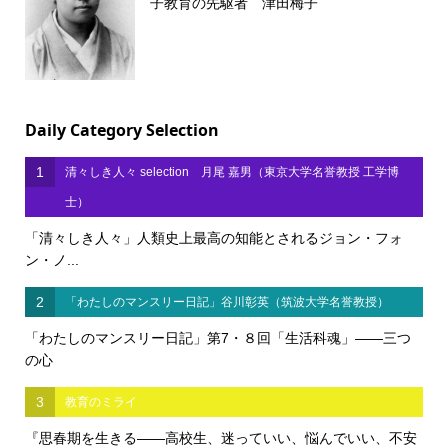
子教育の先駆者 津田梅子
Daily Category Selection
1
清々しき人々 selection 月尾 嘉男（東京大学名誉教授 工学博
士）
「清々しき人々」人類史上最高の知能とされるジョン・フォ
ン・ノ...
2
「わたしのマンスリー日記」谷川彰英（筑波大学名誉教授）
「わたしのマンスリー日記」第7・８回「生活科魂」――三つ
の心
3
教育のミライ
『思春期を生きる――高校生、迷っていい、悩んでいい、不安