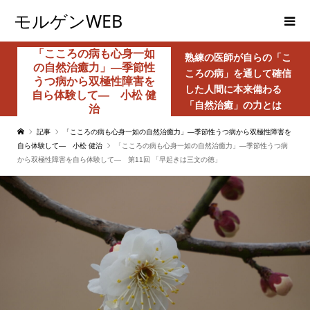
モルゲンWEB
「こころの病も心身一如
熟練の医師が自らの「こ
の自然治癒力」―季節性
ころの病」を通して確信
うつ病から双極性障害を
した人間に本来備わる
自ら体験して― 小松 健
「自然治癒」の力とは
治
記事
「こころの病も心身一如の自然治癒力」―季節性うつ病から双極性障害を
自ら体験して― 小松 健治
「こころの病も心身一如の自然治癒力」―季節性うつ病
から双極性障害を自ら体験して― 第11回 「早起きは三文の徳」