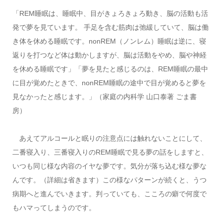
「REM睡眠は、睡眠中、目がきょろきょろ動き、脳の活動も活
発で夢を見ています。 手足を含む筋肉は弛緩していて、脳は働
き体を休める睡眠です。nonREM（ノンレム）睡眠は逆に、寝
返りを打つなど体は動かしますが、脳は活動をやめ、脳や神経
を休める睡眠です」「夢を見たと感じるのは、REM睡眠の最中
に目が覚めたときで、nonREM睡眠の途中で目が覚めると夢を
見なかったと感じます。」（家庭の内科学 山口泰著 ごま書
房）
あえてアルコールと眠りの注意点には触れないことにして、
二番寝入り、三番寝入りのREM睡眠で見る夢の話をしますと、
いつも同じ様な内容のイヤな夢です。気分が落ち込む様な夢な
んです。（詳細は省きます）この様なパターンが続くと、うつ
病期へと進んでいきます。判っていても、こころの癖で何度で
もハマってしまうのです。