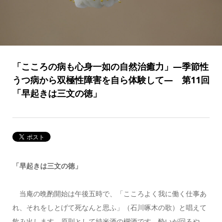
「こころの病も心身一如の自然治癒力」―季節性
うつ病から双極性障害を自ら体験して― 第11回
「早起きは三文の徳」
「早起きは三文の徳」
当庵の晩酌開始は午後五時で、「こころよく我に働く仕事あ
れ、それをしとげて死なんと思ふ」（石川啄木の歌）と唱えて
飲み出します。原則として純米酒の欄酒です。酔いが回るや、