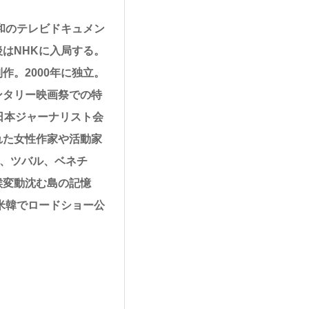
和のテレビドキュメン
はNHKに入局する。
。2000年に独立。
ンタリー映画祭での特
日本ジャーナリスト会
れた女性作家や活動家
島、ツバル、ベネチ
候変動沈む島の記憶
米韓でロードショー公