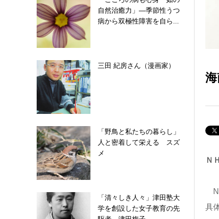
自然治癒力」―季節性うつ
病から双極性障害を自ら...
三田 紀房さん（漫画家）
海
「野鳥と私たちの暮らし」
人と密着して栄える スズ
メ
Ｎ
N
「清々しき人々」津田塾大
具
学を創設した女子教育の先