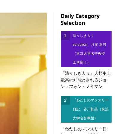
Daily Category
Selection
1
清々しき人々
selection 月尾 嘉男
（東京大学名誉教授
工学博士）
「清々しき人々」人類史上
最高の知能とされるジョ
ン・フォン・ノイマン
2
「わたしのマンスリー
日記」谷川彰英（筑波
大学名誉教授）
「わたしのマンスリー日