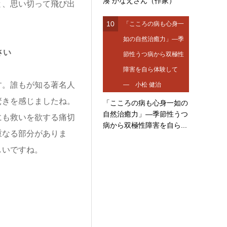
湊 かなえさん（作家）
と、思い切って飛び出
10
「こころの病も心身一
如の自然治癒力」―季
さい
節性うつ病から双極性
障害を自ら体験して
。誰もが知る著名人
― 小松 健治
驚きを感じましたね。
「こころの病も心身一如の
自然治癒力」―季節性うつ
にも救いを欲する痛切
病から双極性障害を自ら...
重なる部分がありま
しいですね。