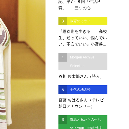
記」第7・８回「生活科
魂」――三つの心
3
教育のミライ
『思春期を生きる――高校
生、迷っていい、悩んでい
い、不安でいい』小野善...
4
Morgen Archive
Selection
谷川 俊太郎さん（詩人）
5
十代の地図帳
斎藤 ちはるさん（テレビ
朝日アナウンサー）
6
野鳥と私たちの生活
selection 中村 浩志