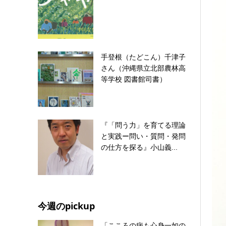
手登根（たどこん）千津子
さん（沖縄県立北部農林高
等学校 図書館司書）
『「問う力」を育てる理論
と実践ー問い・質問・発問
の仕方を探る』小山義...
今週のpickup
「こころの病も心身一如の