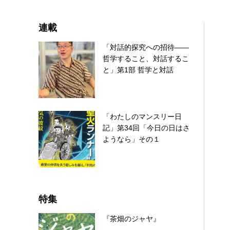
連載
「対話的探究への招待――
哲学すること、対話するこ
と」第1部 哲学と対話
「わたしのマンスリー日
記」第34回「今日の日はさ
ようなら」その１
特集
『茶畑のジャヤ』