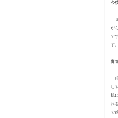
今
３
が
で
す
青
現
し
机
れ
で