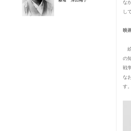
駆者 津田梅子
な
し
映
絵
の
戦
な
す