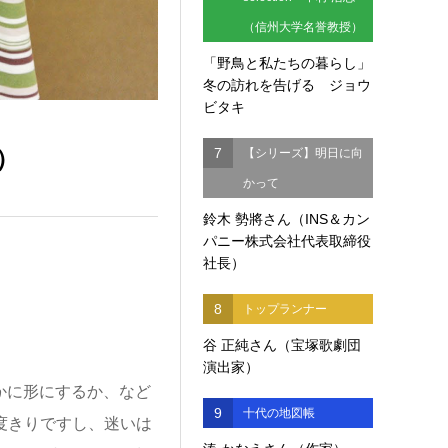
（信州大学名誉教授）
「野鳥と私たちの暮らし」
冬の訪れを告げる ジョウ
ビタキ
）
7
【シリーズ】明日に向
かって
鈴木 勢將さん（INS＆カン
パニー株式会社代表取締役
社長）
8
トップランナー
谷 正純さん（宝塚歌劇団
演出家）
かに形にするか、など
9
十代の地図帳
度きりですし、迷いは