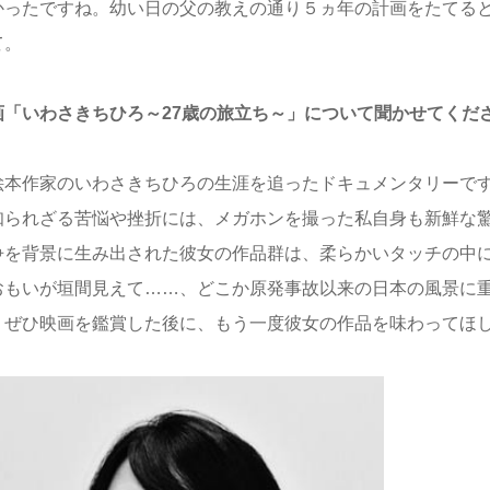
かったですね。幼い日の父の教えの通り５ヵ年の計画をたてる
て。
画「いわさきちひろ～27歳の旅立ち～」について聞かせてくだ
本作家のいわさきちひろの生涯を追ったドキュメンタリーです
知られざる苦悩や挫折には、メガホンを撮った私自身も新鮮な
争を背景に生み出された彼女の作品群は、柔らかいタッチの中
おもいが垣間見えて……、どこか原発事故以来の日本の風景に
。ぜひ映画を鑑賞した後に、もう一度彼女の作品を味わってほ