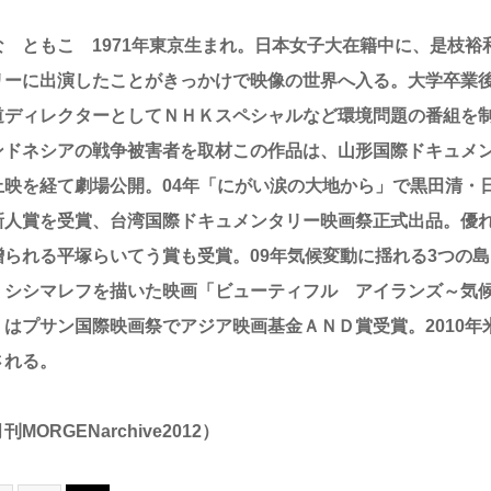
な ともこ 1971年東京生まれ。日本女子大在籍中に、是枝裕
リーに出演したことがきっかけで映像の世界へ入る。大学卒業後
道ディレクターとしてＮＨＫスペシャルなど環境問題の番組を制作
ンドネシアの戦争被害者を取材この作品は、山形国際ドキュメ
上映を経て劇場公開。04年「にがい涙の大地から」で黒田清・
新人賞を受賞、台湾国際ドキュメンタリー映画祭正式出品。優
贈られる平塚らいてう賞も受賞。09年気候変動に揺れる3つの
、シシマレフを描いた映画「ビューティフル アイランズ～気
」はプサン国際映画祭でアジア映画基金ＡＮＤ賞受賞。2010年
される。
刊MORGENarchive2012）