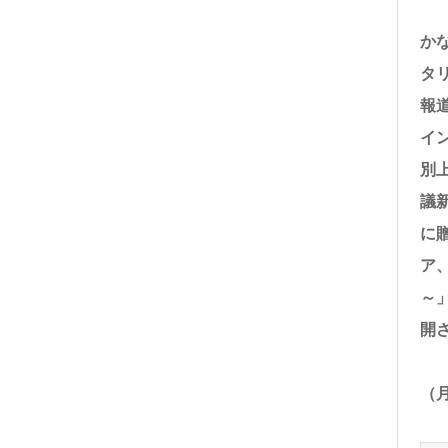
か
タ
報
イ
別
議
に
ア
～
開
（月