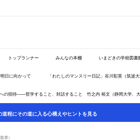
トップランナー
みんなの本棚
いまどきの学校図書
】明日に向かって
「わたしのマンスリー日記」谷川彰英（筑波大
への招待――哲学すること、対話すること 竹之内 裕文（静岡大学、
の道程にその道に入る心構えやヒントを見る
画監督）