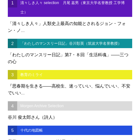
1
清々しき人々 selection 月尾 嘉男（東京大学名誉教授 工学博
士）
「清々しき人々」人類史上最高の知能とされるジョン・フォ
ン・ノ...
2
「わたしのマンスリー日記」谷川彰英（筑波大学名誉教授）
「わたしのマンスリー日記」第7・８回「生活科魂」――三つ
の心
3
教育のミライ
『思春期を生きる――高校生、迷っていい、悩んでいい、不安
でいい...
4
Morgen Archive Selection
谷川 俊太郎さん（詩人）
5
十代の地図帳