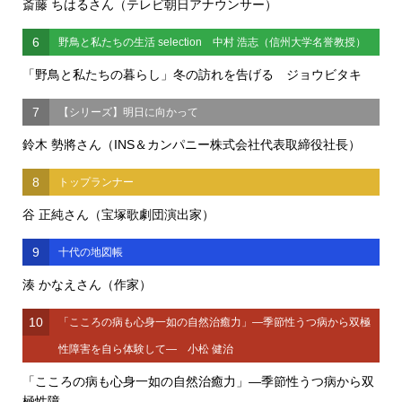
斎藤 ちはるさん（テレビ朝日アナウンサー）
6
野鳥と私たちの生活 selection 中村 浩志（信州大学名誉教授）
「野鳥と私たちの暮らし」冬の訪れを告げる ジョウビタキ
7
【シリーズ】明日に向かって
鈴木 勢將さん（INS＆カンパニー株式会社代表取締役社長）
8
トップランナー
谷 正純さん（宝塚歌劇団演出家）
9
十代の地図帳
湊 かなえさん（作家）
10
「こころの病も心身一如の自然治癒力」―季節性うつ病から双極
性障害を自ら体験して― 小松 健治
「こころの病も心身一如の自然治癒力」―季節性うつ病から双
極性障...