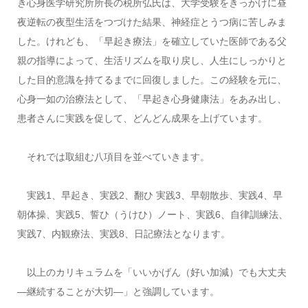
き心身医学研究所所長の税所弘氏は、大学受験をきっかけに昼
夜逆転の夜型生活をつづけた結果、神経症とうつ病に苦しみま
した。けれども、「早起き療法」を確立していた医師である父
親の指導によって、生活リズムを取り戻し、人生にしっかりと
した目的意識を持てるまでに回復しました。この経験を元に、
心身一如の治療法として、「早起き心身健康法」をあみ出し、
患者さんに実践を促して、どんどん成果を上げています。
それでは取組む八項目を並べていきます。
実践1、早起き、実践2、翻ひ 実践3、早朝散歩、実践4、早
朝体操、実践5、誓ひ（うけひ）ノート、実践6、自律訓練法、
実践7、内観療法、実践8、日記療法となります。
以上のカリキュラムを「いいかげん（好い加減）でも大丈夫
―継続することが大切―」と強調しています。