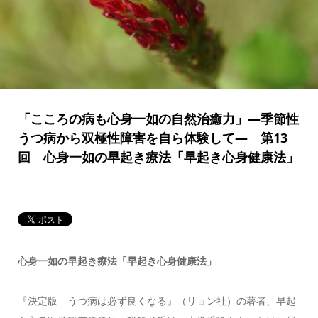
「こころの病も心身一如の自然治癒力」―季節性
うつ病から双極性障害を自ら体験して― 第13
回 心身一如の早起き療法「早起き心身健康法」
心身一如の早起き療法「早起き心身健康法」
『決定版 うつ病は必ず良くなる』（リョン社）の著者、早起