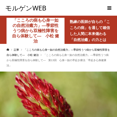
モルゲンWEB
「こころの病も心身一如
熟練の医師が自らの「こ
の自然治癒力」―季節性
ころの病」を通して確信
うつ病から双極性障害を
した人間に本来備わる
自ら体験して― 小松 健
「自然治癒」の力とは
治
記事
「こころの病も心身一如の自然治癒力」―季節性うつ病から双極性障害を
自ら体験して― 小松 健治
「こころの病も心身一如の自然治癒力」―季節性うつ病
から双極性障害を自ら体験して― 第13回 心身一如の早起き療法「早起き心身健康
法」