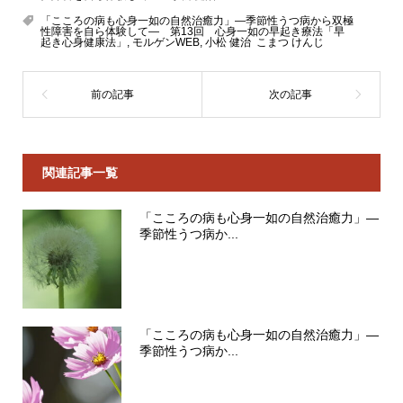
「こころの病も心身一如の自然治癒力」―季節性うつ病から双極
性障害を自ら体験して― 第13回 心身一如の早起き療法「早
起き心身健康法」
,
モルゲンWEB
,
小松 健治 こまつ けんじ
関連記事一覧
「こころの病も心身一如の自然治癒力」―
季節性うつ病か...
「こころの病も心身一如の自然治癒力」―
季節性うつ病か...