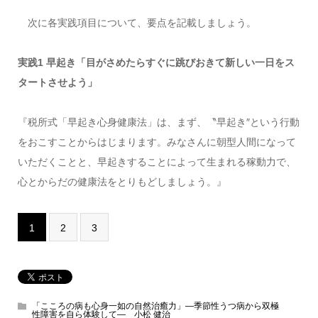
次に各実践項目について、要点を記載しましょう。
実践1 早起き「目がさめたらすぐに跳びおきて新しい一日をス
タートさせよう」
『税所式「早起き心身健康法」は、まず、〝早起き″という行動
をおこすことからはじまります。みなさんに朝型人間になって
いただくことと、早起きすることによって生まれる稼動力で、
心とからだの健康法をとりもどしましょう。』
1
2
3
「こころの病も心身一如の自然治癒力」―季節性うつ病から双極
性障害を自ら体験して― 小松 健治