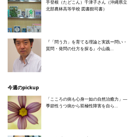
手登根（たどこん）千津子さん（沖縄県立
北部農林高等学校 図書館司書）
『「問う力」を育てる理論と実践ー問い・
質問・発問の仕方を探る』小山義...
今週のpickup
「こころの病も心身一如の自然治癒力」―
季節性うつ病から双極性障害を自ら...