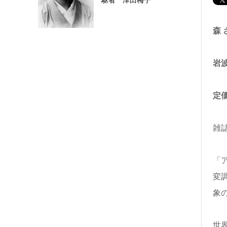
駆者 津田梅子
森
岩
定価
雑
「
変
象
世