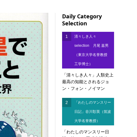
Daily Category
Selection
1
清々しき人々
selection 月尾 嘉男
（東京大学名誉教授
工学博士）
「清々しき人々」人類史上
最高の知能とされるジョ
ン・フォン・ノイマン
2
「わたしのマンスリー
日記」谷川彰英（筑波
大学名誉教授）
「わたしのマンスリー日