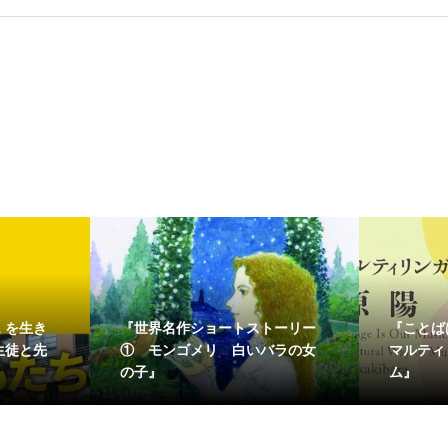
 を生き
『世界名作ショートストーリー
『こと
生徒と先
① モンゴメリ 白いバラの女
マルティ
の子』
ム』