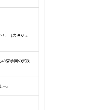
戻せ』（岩波ジュ
もの森学園の実践
し─』