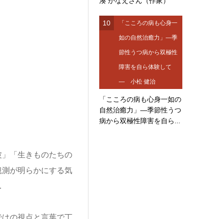
湊 かなえさん（作家）
10
「こころの病も心身一
如の自然治癒力」―季
節性うつ病から双極性
障害を自ら体験して
― 小松 健治
「こころの病も心身一如の
自然治癒力」―季節性うつ
病から双極性障害を自ら...
波」「生きものたちの
観測が明らかにする気
…
ではの視点と言葉で丁