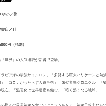
 さやか／著
波書店／刊
800円（税別）
誌『世界』の人気連載が新書で登場。
アラビア海の最強サイクロン」「多発する巨大ハリケーンと熱
調」「コロナがもたらす人道危機」「気候変動クロニクル」「
の現在」「温暖化は世界遺産も蝕む」「暗く熱くなる地球」…
界の様々の異常気象を章ごとにコラムを交え、気象予報士なら