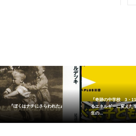
『奇跡の中学校 3・11
『ぼくはナチにさらわれた』
るエネルギーに変えた
生の...