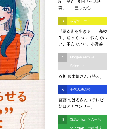
記」第7・８回「生活科
魂」――三つの心
3
教育のミライ
『思春期を生きる――高校
生、迷っていい、悩んでい
い、不安でいい』小野善...
4
Morgen Archive
Selection
谷川 俊太郎さん（詩人）
5
十代の地図帳
斎藤 ちはるさん（テレビ
朝日アナウンサー）
6
野鳥と私たちの生活
selection 中村 浩志