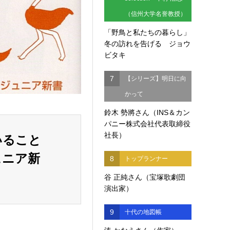
（信州大学名誉教授）
「野鳥と私たちの暮らし」
冬の訪れを告げる ジョウ
ビタキ
7
【シリーズ】明日に向
かって
鈴木 勢將さん（INS＆カン
パニー株式会社代表取締役
ていること
社長）
ュニア新
8
トップランナー
谷 正純さん（宝塚歌劇団
演出家）
9
十代の地図帳