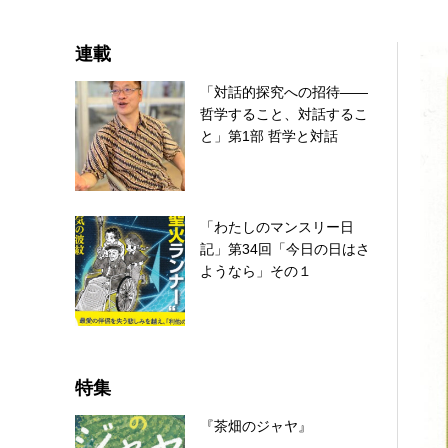
連載
「対話的探究への招待――
哲学すること、対話するこ
と」第1部 哲学と対話
「わたしのマンスリー日
記」第34回「今日の日はさ
ようなら」その１
特集
『茶畑のジャヤ』