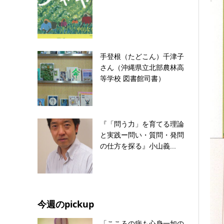
手登根（たどこん）千津子
さん（沖縄県立北部農林高
等学校 図書館司書）
『「問う力」を育てる理論
と実践ー問い・質問・発問
の仕方を探る』小山義...
今週のpickup
「こころの病も心身一如の