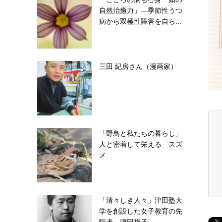
自然治癒力」―季節性うつ
病から双極性障害を自ら...
三田 紀房さん（漫画家）
「野鳥と私たちの暮らし」
人と密着して栄える スズ
メ
「清々しき人々」津田塾大
学を創設した女子教育の先