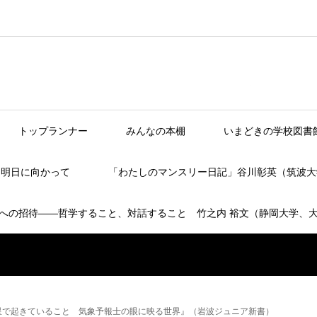
トップランナー
みんなの本棚
いまどきの学校図書
】明日に向かって
「わたしのマンスリー日記」谷川彰英（筑波大
への招待――哲学すること、対話すること 竹之内 裕文（静岡大学、
星で起きていること 気象予報士の眼に映る世界』（岩波ジュニア新書）