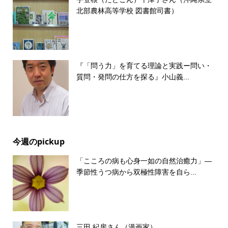
北部農林高等学校 図書館司書）
『「問う力」を育てる理論と実践ー問い・
質問・発問の仕方を探る』小山義...
今週のpickup
「こころの病も心身一如の自然治癒力」―
季節性うつ病から双極性障害を自ら...
三田 紀房さん（漫画家）