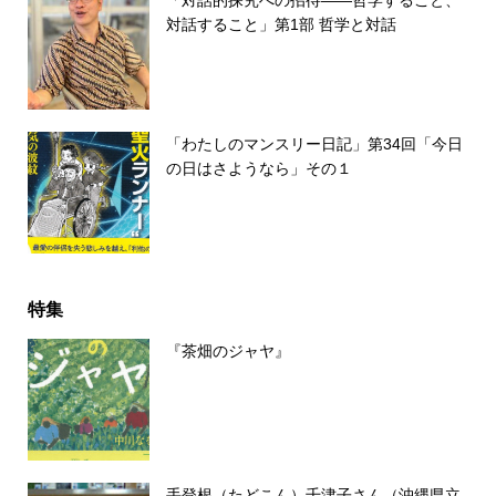
対話すること」第1部 哲学と対話
「わたしのマンスリー日記」第34回「今日
の日はさようなら」その１
特集
『茶畑のジャヤ』
手登根（たどこん）千津子さん（沖縄県立