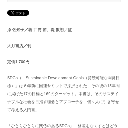
原 佐知子／著 井筒 節、堤 敦朗／監
大月書店／刊
定価1,760円
SDGs（「Sustainable Development Goals（持続可能な開発目
標）」は６年前に国連サミットで採択された、その後の15年間
に掲げた17の目標と169のターゲット。本書は、そのサステイ
ナブルな社会を目指す理念とアプローチを、個々人に引き寄せ
て考える入門書。
「ひとりひとりに関係のあるSDGs」「格差をなくすとはどう