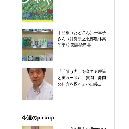
手登根（たどこん）千津子
さん（沖縄県立北部農林高
等学校 図書館司書）
『「問う力」を育てる理論
と実践ー問い・質問・発問
の仕方を探る』小山義...
今週のpickup
「こころの病も心身一如の