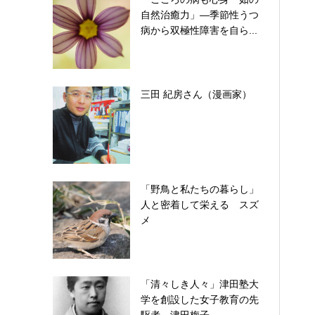
自然治癒力」―季節性うつ
病から双極性障害を自ら...
三田 紀房さん（漫画家）
「野鳥と私たちの暮らし」
人と密着して栄える スズ
メ
「清々しき人々」津田塾大
学を創設した女子教育の先