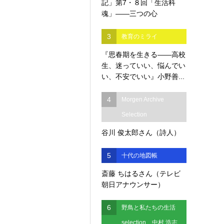
記」第7・８回「生活科
魂」――三つの心
3
教育のミライ
『思春期を生きる――高校
生、迷っていい、悩んでい
い、不安でいい』小野善...
4
Morgen Archive
Selection
谷川 俊太郎さん（詩人）
5
十代の地図帳
斎藤 ちはるさん（テレビ
朝日アナウンサー）
6
野鳥と私たちの生活
selection 中村 浩志