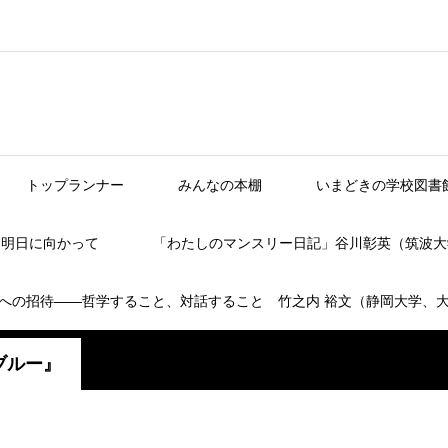
トップランナー
みんなの本棚
いまどきの学校図書
】明日に向かって
「わたしのマンスリー日記」谷川彰英（筑波大
への招待――哲学すること、対話すること 竹之内 裕文（静岡大学、
ブルー』