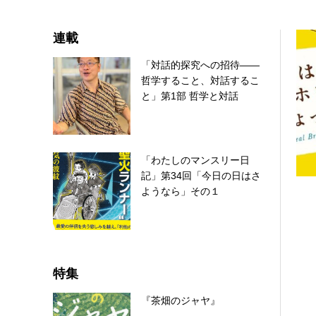
連載
「対話的探究への招待――
哲学すること、対話するこ
と」第1部 哲学と対話
「わたしのマンスリー日
記」第34回「今日の日はさ
ようなら」その１
特集
『茶畑のジャヤ』