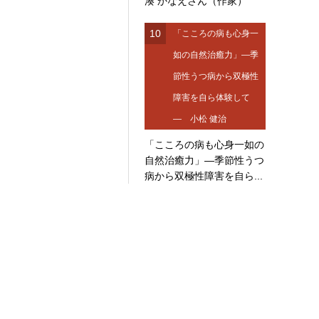
湊 かなえさん（作家）
10
「こころの病も心身一
如の自然治癒力」―季
節性うつ病から双極性
障害を自ら体験して
― 小松 健治
「こころの病も心身一如の
自然治癒力」―季節性うつ
病から双極性障害を自ら...