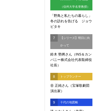
（信州大学名誉教授）
「野鳥と私たちの暮らし」
冬の訪れを告げる ジョウ
ビタキ
7
【シリーズ】明日に向
かって
鈴木 勢將さん（INS＆カン
パニー株式会社代表取締役
社長）
8
トップランナー
谷 正純さん（宝塚歌劇団
演出家）
9
十代の地図帳