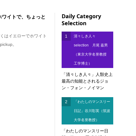
Daily Category
ホワイトで、ちょっと
Selection
くはイエローでホワイト
1
清々しき人々
ckup。
selection 月尾 嘉男
（東京大学名誉教授
工学博士）
「清々しき人々」人類史上
最高の知能とされるジョ
ン・フォン・ノイマン
2
「わたしのマンスリー
日記」谷川彰英（筑波
大学名誉教授）
「わたしのマンスリー日