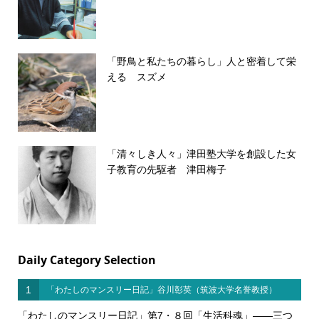
「野鳥と私たちの暮らし」人と密着して栄
える スズメ
「清々しき人々」津田塾大学を創設した女
子教育の先駆者 津田梅子
Daily Category Selection
1
「わたしのマンスリー日記」谷川彰英（筑波大学名誉教授）
「わたしのマンスリー日記」第7・８回「生活科魂」――三つ