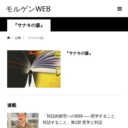
モルゲンWEB
『サナキの森』
記事
『サナキの森』
『サナキの森』
連載
「対話的探究への招待――哲学すること、
対話すること」第1部 哲学と対話