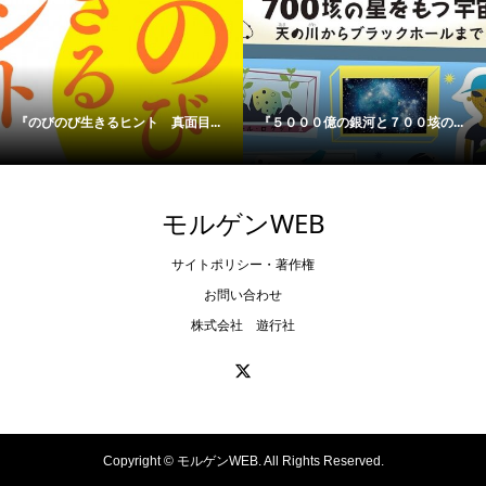
『のびのび生きるヒント 真面目...
『５０００億の銀河と７００垓の...
モルゲンWEB
サイトポリシー・著作権
お問い合わせ
株式会社 遊行社
Copyright ©
モルゲンWEB. All Rights Reserved.