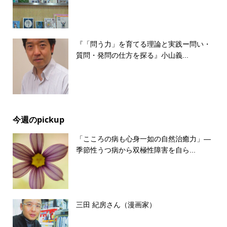
『「問う力」を育てる理論と実践ー問い・
質問・発問の仕方を探る』小山義...
今週のpickup
「こころの病も心身一如の自然治癒力」―
季節性うつ病から双極性障害を自ら...
三田 紀房さん（漫画家）