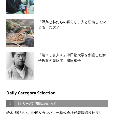
「野鳥と私たちの暮らし」人と密着して栄
える スズメ
「清々しき人々」津田塾大学を創設した女
子教育の先駆者 津田梅子
Daily Category Selection
1
【シリーズ】明日に向かって
鈴木 勢將さん（INS＆カンパニー株式会社代表取締役社長）