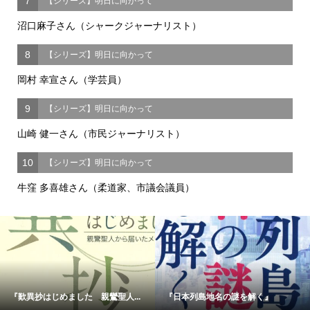
7
【シリーズ】明日に向かって
沼口麻子さん（シャークジャーナリスト）
8
【シリーズ】明日に向かって
岡村 幸宣さん（学芸員）
9
【シリーズ】明日に向かって
山崎 健一さん（市民ジャーナリスト）
10
【シリーズ】明日に向かって
牛窪 多喜雄さん（柔道家、市議会議員）
『歎異抄はじめました 親鸞聖人...
『日本列島地名の謎を解く』