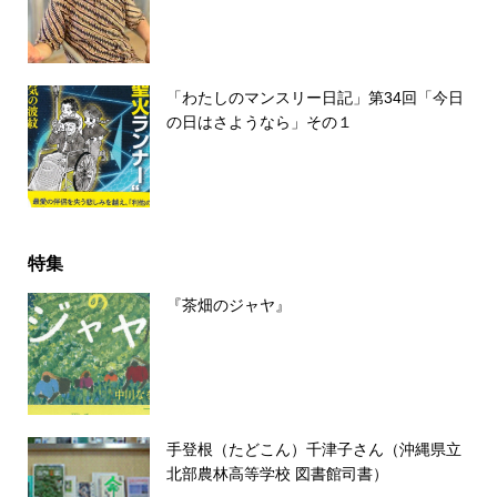
「わたしのマンスリー日記」第34回「今日
の日はさようなら」その１
特集
『茶畑のジャヤ』
手登根（たどこん）千津子さん（沖縄県立
北部農林高等学校 図書館司書）