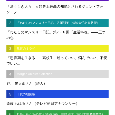
「清々しき人々」人類史上最高の知能とされるジョン・フォ
ン・ノ...
2
「わたしのマンスリー日記」谷川彰英（筑波大学名誉教授）
「わたしのマンスリー日記」第7・８回「生活科魂」――三つ
の心
3
教育のミライ
『思春期を生きる――高校生、迷っていい、悩んでいい、不安
でいい...
4
Morgen Archive Selection
谷川 俊太郎さん（詩人）
5
十代の地図帳
斎藤 ちはるさん（テレビ朝日アナウンサー）
6
野鳥と私たちの生活 selection 中村 浩志（信州大学名誉教授）