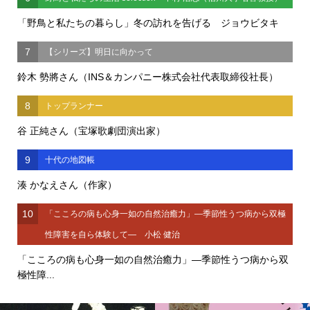
「野鳥と私たちの暮らし」冬の訪れを告げる ジョウビタキ
7
【シリーズ】明日に向かって
鈴木 勢將さん（INS＆カンパニー株式会社代表取締役社長）
8
トップランナー
谷 正純さん（宝塚歌劇団演出家）
9
十代の地図帳
湊 かなえさん（作家）
10
「こころの病も心身一如の自然治癒力」―季節性うつ病から双極
性障害を自ら体験して― 小松 健治
「こころの病も心身一如の自然治癒力」―季節性うつ病から双
極性障...