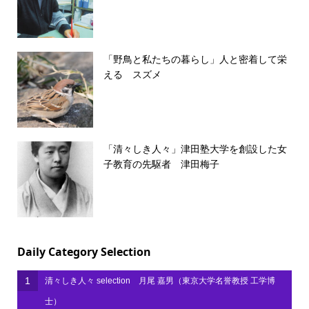
「野鳥と私たちの暮らし」人と密着して栄
える スズメ
「清々しき人々」津田塾大学を創設した女
子教育の先駆者 津田梅子
Daily Category Selection
1
清々しき人々 selection 月尾 嘉男（東京大学名誉教授 工学博
士）