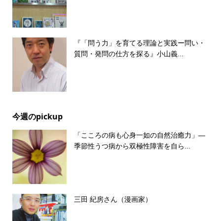
『「問う力」を育てる理論と実践ー問い・
質問・発問の仕方を探る』小山義...
今週のpickup
「こころの病も心身一如の自然治癒力」―
季節性うつ病から双極性障害を自ら...
三田 紀房さん（漫画家）