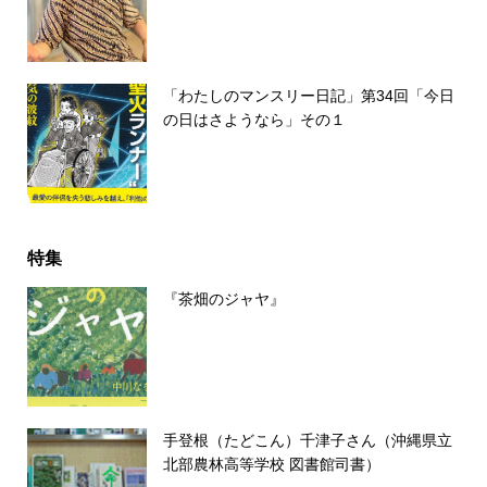
「わたしのマンスリー日記」第34回「今日
の日はさようなら」その１
特集
『茶畑のジャヤ』
手登根（たどこん）千津子さん（沖縄県立
北部農林高等学校 図書館司書）