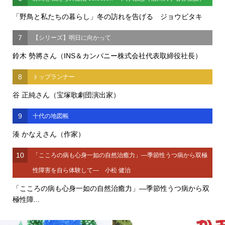
「野鳥と私たちの暮らし」冬の訪れを告げる ジョウビタキ
7
【シリーズ】明日に向かって
鈴木 勢將さん（INS＆カンパニー株式会社代表取締役社長）
8
トップランナー
谷 正純さん（宝塚歌劇団演出家）
9
十代の地図帳
湊 かなえさん（作家）
10
「こころの病も心身一如の自然治癒力」―季節性うつ病から双極
性障害を自ら体験して― 小松 健治
「こころの病も心身一如の自然治癒力」―季節性うつ病から双
極性障...