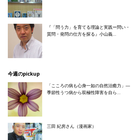
『「問う力」を育てる理論と実践ー問い・
質問・発問の仕方を探る』小山義...
今週のpickup
「こころの病も心身一如の自然治癒力」―
季節性うつ病から双極性障害を自ら...
三田 紀房さん（漫画家）