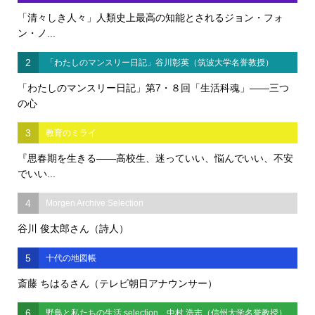
「清々しき人々」人類史上最高の知能とされるジョン・フォ
ン・ノ...
2
「わたしのマンスリー日記」谷川彰英（筑波大学名誉教授）
「わたしのマンスリー日記」第7・８回「生活科魂」――三つ
の心
3
教育のミライ
『思春期を生きる――高校生、迷っていい、悩んでいい、不安
でいい...
4
Morgen Archive Selection
谷川 俊太郎さん（詩人）
5
十代の地図帳
斎藤 ちはるさん（テレビ朝日アナウンサー）
6
野鳥と私たちの生活 selection 中村 浩志（信州大学名誉教授）