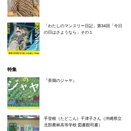
「わたしのマンスリー日記」第34回「今日
の日はさようなら」その１
特集
『茶畑のジャヤ』
手登根（たどこん）千津子さん（沖縄県立
北部農林高等学校 図書館司書）