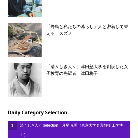
「野鳥と私たちの暮らし」人と密着して栄
える スズメ
「清々しき人々」津田塾大学を創設した女
子教育の先駆者 津田梅子
Daily Category Selection
1
清々しき人々 selection 月尾 嘉男（東京大学名誉教授 工学博
士）