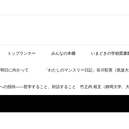
トップランナー
みんなの本棚
いまどきの学校図書
】明日に向かって
「わたしのマンスリー日記」谷川彰英（筑波大
への招待――哲学すること、対話すること 竹之内 裕文（静岡大学、