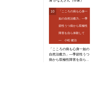
湊 かなえさん（作家）
10
「こころの病も心身一
如の自然治癒力」―季
節性うつ病から双極性
障害を自ら体験して
― 小松 健治
「こころの病も心身一如の
自然治癒力」―季節性うつ
病から双極性障害を自ら...