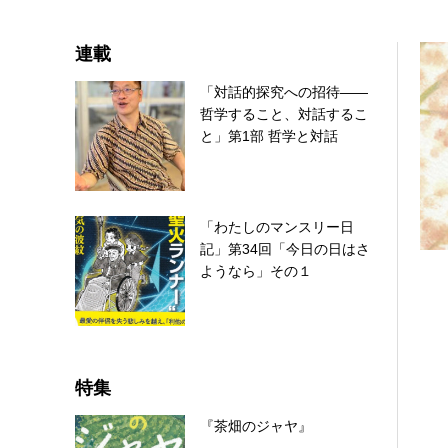
連載
「対話的探究への招待――
哲学すること、対話するこ
と」第1部 哲学と対話
「わたしのマンスリー日
記」第34回「今日の日はさ
ようなら」その１
特集
『茶畑のジャヤ』