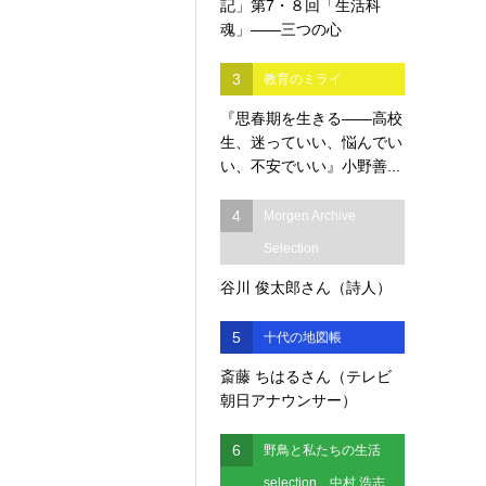
記」第7・８回「生活科
魂」――三つの心
3
教育のミライ
『思春期を生きる――高校
生、迷っていい、悩んでい
い、不安でいい』小野善...
4
Morgen Archive
Selection
谷川 俊太郎さん（詩人）
5
十代の地図帳
斎藤 ちはるさん（テレビ
朝日アナウンサー）
6
野鳥と私たちの生活
selection 中村 浩志