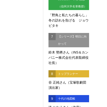
（信州大学名誉教授）
「野鳥と私たちの暮らし」
冬の訪れを告げる ジョウ
ビタキ
7
【シリーズ】明日に向
かって
鈴木 勢將さん（INS＆カン
パニー株式会社代表取締役
社長）
8
トップランナー
谷 正純さん（宝塚歌劇団
演出家）
9
十代の地図帳