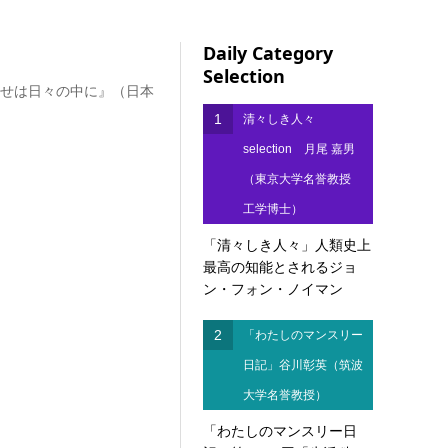
Daily Category
』
Selection
せは日々の中に』（日本
1
清々しき人々
selection 月尾 嘉男
（東京大学名誉教授
工学博士）
「清々しき人々」人類史上
最高の知能とされるジョ
ン・フォン・ノイマン
2
「わたしのマンスリー
日記」谷川彰英（筑波
大学名誉教授）
「わたしのマンスリー日