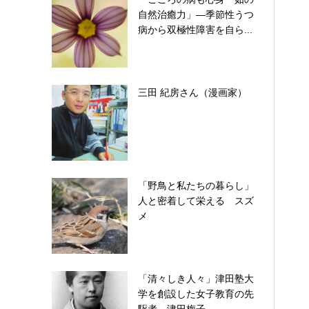
自然治癒力」―季節性うつ
病から双極性障害を自ら...
三田 紀房さん（漫画家）
「野鳥と私たちの暮らし」
人と密着して栄える スズ
メ
「清々しき人々」津田塾大
学を創設した女子教育の先