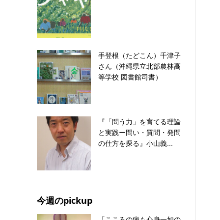
手登根（たどこん）千津子
さん（沖縄県立北部農林高
等学校 図書館司書）
『「問う力」を育てる理論
と実践ー問い・質問・発問
の仕方を探る』小山義...
今週のpickup
「こころの病も心身一如の