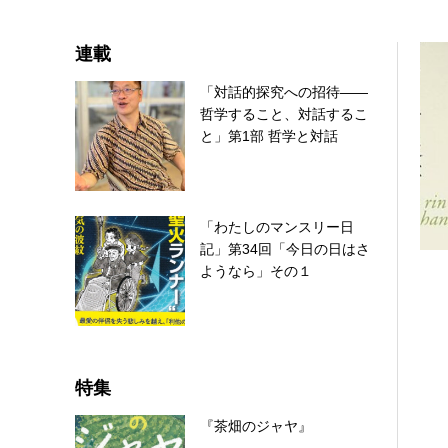
連載
「対話的探究への招待――
哲学すること、対話するこ
と」第1部 哲学と対話
「わたしのマンスリー日
記」第34回「今日の日はさ
ようなら」その１
特集
『茶畑のジャヤ』