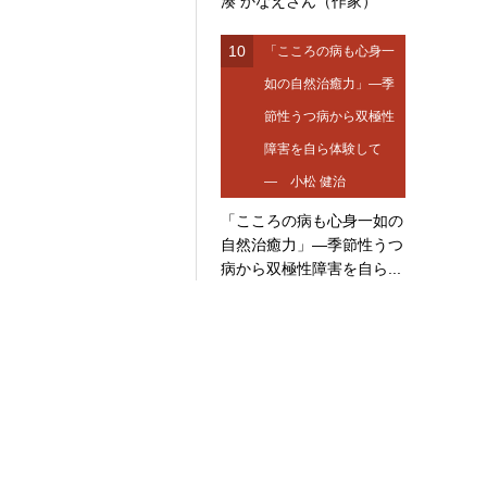
湊 かなえさん（作家）
10
「こころの病も心身一
如の自然治癒力」―季
節性うつ病から双極性
障害を自ら体験して
― 小松 健治
「こころの病も心身一如の
自然治癒力」―季節性うつ
病から双極性障害を自ら...