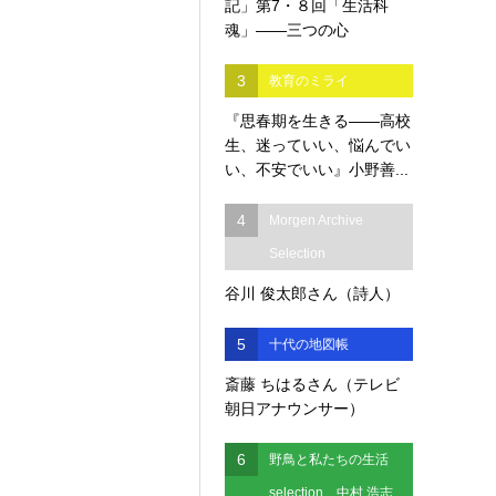
記」第7・８回「生活科
魂」――三つの心
3
教育のミライ
『思春期を生きる――高校
生、迷っていい、悩んでい
い、不安でいい』小野善...
4
Morgen Archive
Selection
谷川 俊太郎さん（詩人）
5
十代の地図帳
斎藤 ちはるさん（テレビ
朝日アナウンサー）
6
野鳥と私たちの生活
selection 中村 浩志