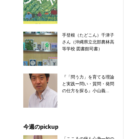
手登根（たどこん）千津子
さん（沖縄県立北部農林高
等学校 図書館司書）
『「問う力」を育てる理論
と実践ー問い・質問・発問
の仕方を探る』小山義...
今週のpickup
「こころの病も心身一如の