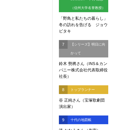
（信州大学名誉教授）
「野鳥と私たちの暮らし」
冬の訪れを告げる ジョウ
ビタキ
7
【シリーズ】明日に向
かって
鈴木 勢將さん（INS＆カン
パニー株式会社代表取締役
社長）
8
トップランナー
谷 正純さん（宝塚歌劇団
演出家）
9
十代の地図帳