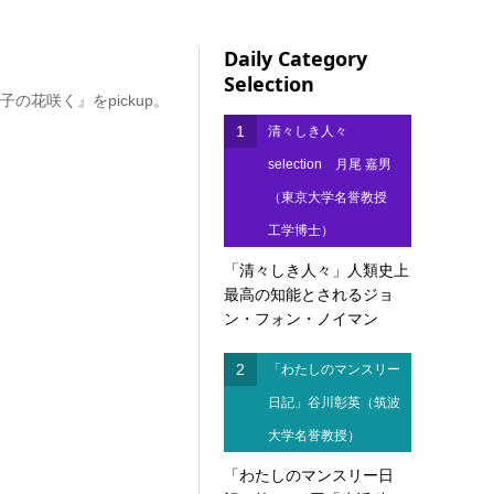
Daily Category
Selection
の花咲く』をpickup。
1
清々しき人々
selection 月尾 嘉男
（東京大学名誉教授
工学博士）
「清々しき人々」人類史上
最高の知能とされるジョ
ン・フォン・ノイマン
2
「わたしのマンスリー
日記」谷川彰英（筑波
大学名誉教授）
「わたしのマンスリー日