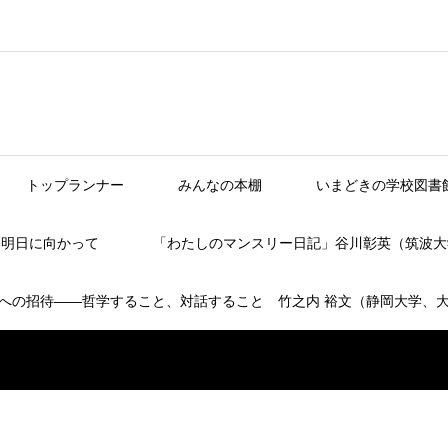
トップランナー
みんなの本棚
いまどきの学校図書
】明日に向かって
「わたしのマンスリー日記」谷川彰英（筑波大
への招待――哲学すること、対話すること 竹之内 裕文（静岡大学、