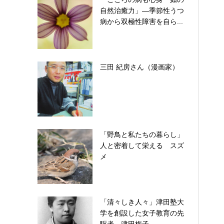
自然治癒力」―季節性うつ
病から双極性障害を自ら...
三田 紀房さん（漫画家）
「野鳥と私たちの暮らし」
人と密着して栄える スズ
メ
「清々しき人々」津田塾大
学を創設した女子教育の先