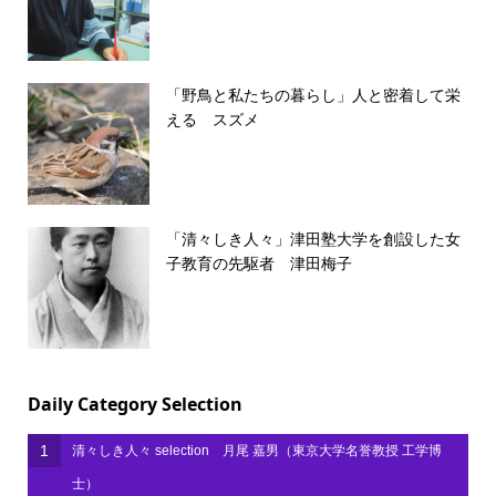
「野鳥と私たちの暮らし」人と密着して栄
える スズメ
「清々しき人々」津田塾大学を創設した女
子教育の先駆者 津田梅子
Daily Category Selection
1
清々しき人々 selection 月尾 嘉男（東京大学名誉教授 工学博
士）