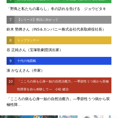
「野鳥と私たちの暮らし」冬の訪れを告げる ジョウビタキ
7
【シリーズ】明日に向かって
鈴木 勢將さん（INS＆カンパニー株式会社代表取締役社長）
8
トップランナー
谷 正純さん（宝塚歌劇団演出家）
9
十代の地図帳
湊 かなえさん（作家）
10
「こころの病も心身一如の自然治癒力」―季節性うつ病から双極
性障害を自ら体験して― 小松 健治
「こころの病も心身一如の自然治癒力」―季節性うつ病から双
極性障...