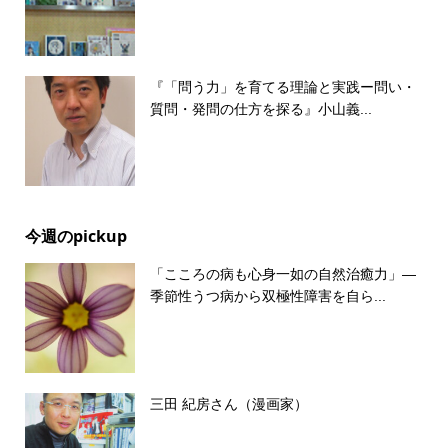
『「問う力」を育てる理論と実践ー問い・
質問・発問の仕方を探る』小山義...
今週のpickup
「こころの病も心身一如の自然治癒力」―
季節性うつ病から双極性障害を自ら...
三田 紀房さん（漫画家）