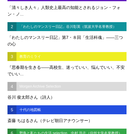
「清々しき人々」人類史上最高の知能とされるジョン・フォ
ン・ノ...
2
「わたしのマンスリー日記」谷川彰英（筑波大学名誉教授）
「わたしのマンスリー日記」第7・８回「生活科魂」――三つ
の心
3
教育のミライ
『思春期を生きる――高校生、迷っていい、悩んでいい、不安
でいい...
4
Morgen Archive Selection
谷川 俊太郎さん（詩人）
5
十代の地図帳
斎藤 ちはるさん（テレビ朝日アナウンサー）
6
野鳥と私たちの生活 selection 中村 浩志（信州大学名誉教授）