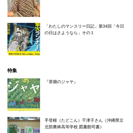
「わたしのマンスリー日記」第34回「今日
の日はさようなら」その１
特集
『茶畑のジャヤ』
手登根（たどこん）千津子さん（沖縄県立
北部農林高等学校 図書館司書）