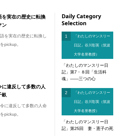
Daily Category
語を実在の歴史に転換
Selection
マン
語を実在の歴史に転換し
1
「わたしのマンスリー
ickup。
日記」谷川彰英（筑波
大学名誉教授）
「わたしのマンスリー日
記」第7・８回「生活科
魂」――三つの心
令に違反して多数の人
2
「わたしのマンスリー
千畝
日記」谷川彰英（筑波
令に違反して多数の人命
大学名誉教授）
ickup。
「わたしのマンスリー日
記」第25回 妻・憲子の死