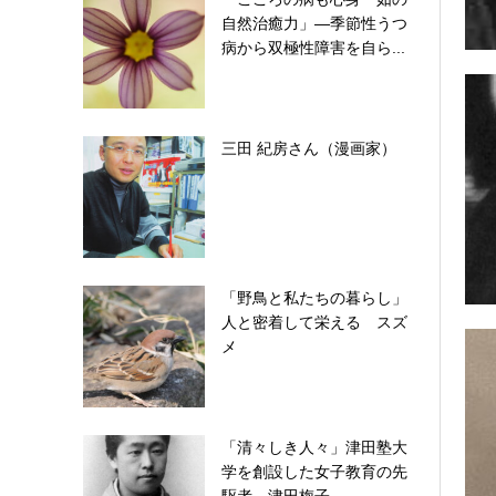
自然治癒力」―季節性うつ
病から双極性障害を自ら...
三田 紀房さん（漫画家）
「野鳥と私たちの暮らし」
人と密着して栄える スズ
メ
「清々しき人々」津田塾大
学を創設した女子教育の先