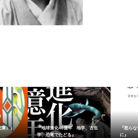
文庫）』
『地球進化46億年 地学、古生
『怒らな
学、恐竜でたどる』
に』