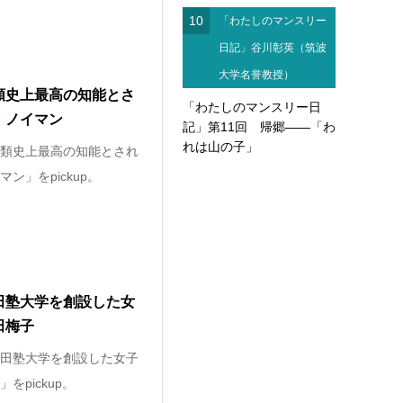
10
「わたしのマンスリー
日記」谷川彰英（筑波
大学名誉教授）
類史上最高の知能とさ
「わたしのマンスリー日
・ノイマン
記」第11回 帰郷――「わ
れは山の子」
類史上最高の知能とされ
ン」をpickup。
田塾大学を創設した女
田梅子
田塾大学を創設した女子
をpickup。