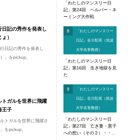
「わたしのマンスリー日
記」第24回 ヘルパー・ネ
ーミング大作戦
行日記の秀作を発表し
8
「わたしのマンスリー
じょ）
日記」谷川彰英（筑波
行日記の秀作を発表し
大学名誉教授）
」をpickup。
「わたしのマンスリー日
記」第16回 生き地獄を見
た
9
「わたしのマンスリー
日記」谷川彰英（筑波
ルトガルを世界に飛躍
大学名誉教授）
海王子
「わたしのマンスリー日
ルトガルを世界に飛躍さ
記」第27回 亡き妻・憲子
をpickup。
への想い（その２）・・...