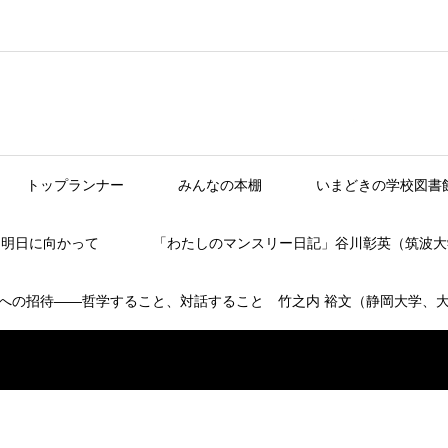
トップランナー
みんなの本棚
いまどきの学校図書
】明日に向かって
「わたしのマンスリー日記」谷川彰英（筑波大
への招待――哲学すること、対話すること 竹之内 裕文（静岡大学、