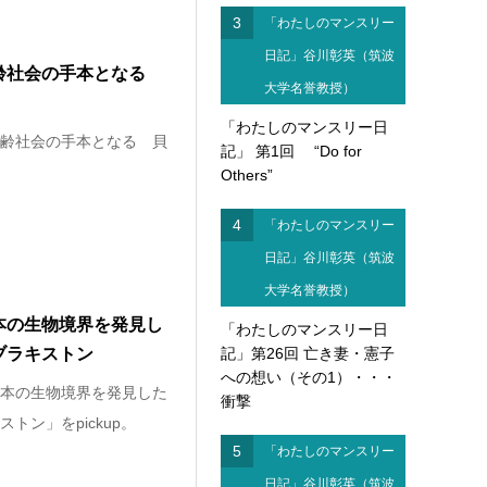
3
「わたしのマンスリー
日記」谷川彰英（筑波
齢社会の手本となる
大学名誉教授）
「わたしのマンスリー日
齢社会の手本となる 貝
記」 第1回 “Do for
Others”
4
「わたしのマンスリー
日記」谷川彰英（筑波
大学名誉教授）
本の生物境界を発見し
「わたしのマンスリー日
ブラキストン
記」第26回 亡き妻・憲子
への想い（その1）・・・
本の生物境界を発見した
衝撃
トン」をpickup。
5
「わたしのマンスリー
日記」谷川彰英（筑波