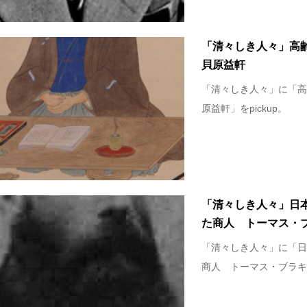
「清々しき人々」高
貝原益軒
「清々しき人々」に「高
原益軒」をpickup。
「清々しき人々」日
た商人 トーマス・
「清々しき人々」に「日
商人 トーマス・ブラキス