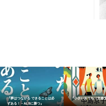
『夢はつながる できることは必
『小さいおうち（文春
ずある！－ALSに勝つ』