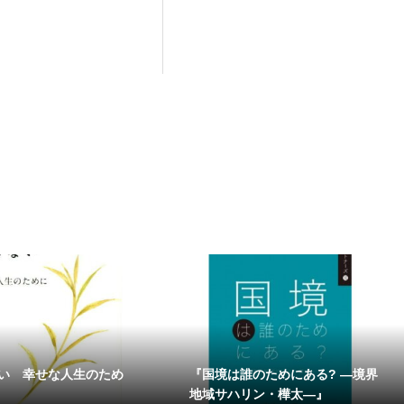
い 幸せな人生のため
『国境は誰のためにある? ―境界
地域サハリン・樺太―』