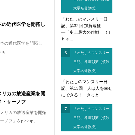
大学名誉教授）
「わたしのマンスリー日
本の近代医学を開拓し
記」第32回 加賀遠征
―「史上最大の作戦」（Ｔ
ｈｅ...
本の近代医学を開拓し
up。
6
「わたしのマンスリー
日記」谷川彰英（筑波
大学名誉教授）
「わたしのマンスリー日
記」第13回 人は人を幸せ
メリカの放送産業を開
にできる！ きっと
ド・サーノフ
7
「わたしのマンスリー
メリカの放送産業を開拓
日記」谷川彰英（筑波
ノフ」をpickup。
大学名誉教授）