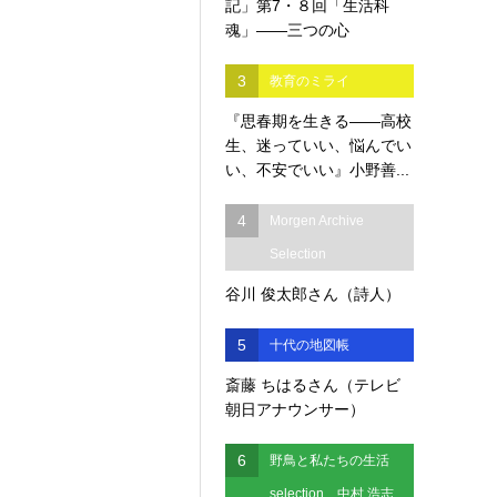
記」第7・８回「生活科
魂」――三つの心
3
教育のミライ
『思春期を生きる――高校
生、迷っていい、悩んでい
い、不安でいい』小野善...
4
Morgen Archive
Selection
谷川 俊太郎さん（詩人）
5
十代の地図帳
斎藤 ちはるさん（テレビ
朝日アナウンサー）
6
野鳥と私たちの生活
selection 中村 浩志