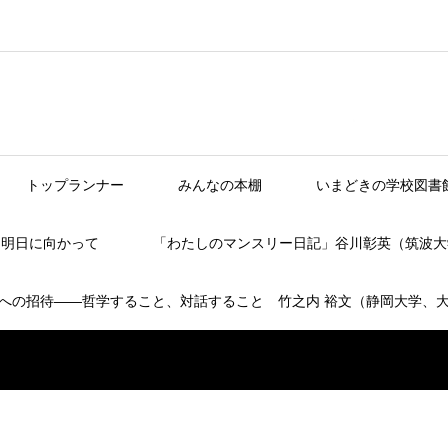
トップランナー
みんなの本棚
いまどきの学校図書
】明日に向かって
「わたしのマンスリー日記」谷川彰英（筑波大
への招待――哲学すること、対話すること 竹之内 裕文（静岡大学、