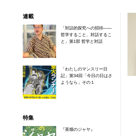
連載
「対話的探究への招待――
哲学すること、対話するこ
と」第1部 哲学と対話
「わたしのマンスリー日
記」第34回「今日の日はさ
ようなら」その１
特集
『茶畑のジャヤ』