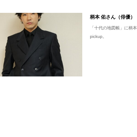
柄本 佑さん（俳優）
「十代の地図帳」に柄本
pickup。