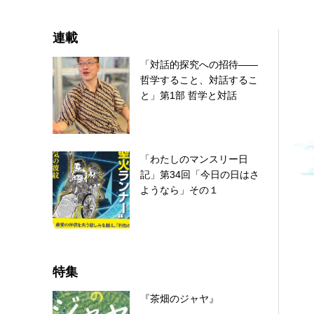
連載
「対話的探究への招待――
哲学すること、対話するこ
と」第1部 哲学と対話
「わたしのマンスリー日
記」第34回「今日の日はさ
ようなら」その１
特集
『茶畑のジャヤ』