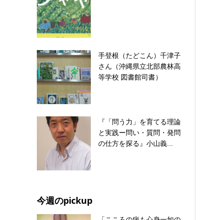
手登根（たどこん）千津子
さん（沖縄県立北部農林高
等学校 図書館司書）
『「問う力」を育てる理論
と実践ー問い・質問・発問
の仕方を探る』小山義...
今週のpickup
「こころの病も心身一如の