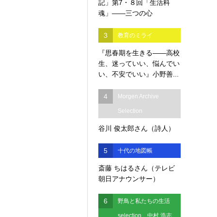
記」第7・８回「生活科
魂」――三つの心
3
教育のミライ
『思春期を生きる――高校
生、迷っていい、悩んでい
い、不安でいい』小野善...
4
Morgen Archive
Selection
谷川 俊太郎さん（詩人）
5
十代の地図帳
斎藤 ちはるさん（テレビ
朝日アナウンサー）
6
野鳥と私たちの生活
selection 中村 浩志