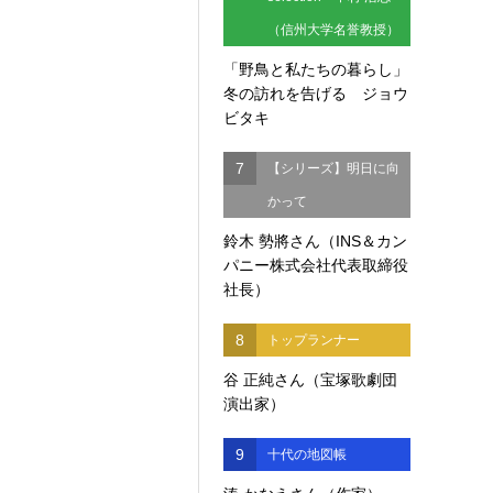
（信州大学名誉教授）
「野鳥と私たちの暮らし」
冬の訪れを告げる ジョウ
ビタキ
7
【シリーズ】明日に向
かって
鈴木 勢將さん（INS＆カン
パニー株式会社代表取締役
社長）
8
トップランナー
谷 正純さん（宝塚歌劇団
演出家）
9
十代の地図帳