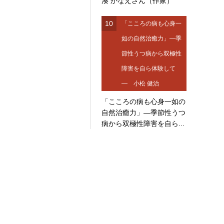
湊 かなえさん（作家）
10
「こころの病も心身一
如の自然治癒力」―季
節性うつ病から双極性
障害を自ら体験して
― 小松 健治
「こころの病も心身一如の
自然治癒力」―季節性うつ
病から双極性障害を自ら...