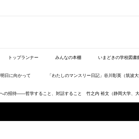
トップランナー
みんなの本棚
いまどきの学校図書
】明日に向かって
「わたしのマンスリー日記」谷川彰英（筑波大
への招待――哲学すること、対話すること 竹之内 裕文（静岡大学、