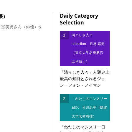
Daily Category
優）
Selection
 富美男さん（俳優）を
1
清々しき人々
selection 月尾 嘉男
（東京大学名誉教授
工学博士）
「清々しき人々」人類史上
最高の知能とされるジョ
ン・フォン・ノイマン
2
「わたしのマンスリー
日記」谷川彰英（筑波
大学名誉教授）
「わたしのマンスリー日