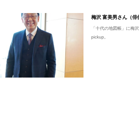
梅沢 富美男さん（俳
「十代の地図帳」に梅沢
pickup。