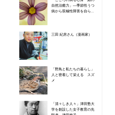
自然治癒力」―季節性うつ
病から双極性障害を自ら...
三田 紀房さん（漫画家）
「野鳥と私たちの暮らし」
人と密着して栄える スズ
メ
「清々しき人々」津田塾大
学を創設した女子教育の先