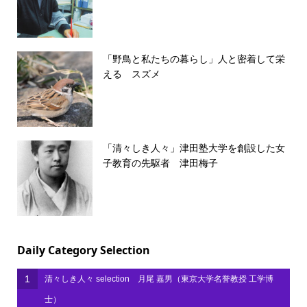
「野鳥と私たちの暮らし」人と密着して栄
える スズメ
「清々しき人々」津田塾大学を創設した女
子教育の先駆者 津田梅子
Daily Category Selection
1
清々しき人々 selection 月尾 嘉男（東京大学名誉教授 工学博
士）