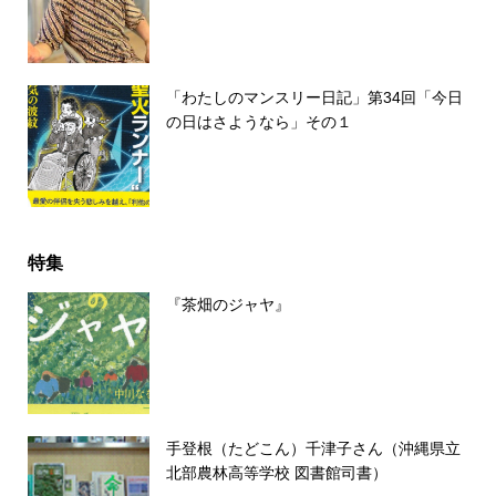
「わたしのマンスリー日記」第34回「今日
の日はさようなら」その１
特集
『茶畑のジャヤ』
手登根（たどこん）千津子さん（沖縄県立
北部農林高等学校 図書館司書）