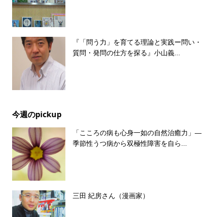
『「問う力」を育てる理論と実践ー問い・
質問・発問の仕方を探る』小山義...
今週のpickup
「こころの病も心身一如の自然治癒力」―
季節性うつ病から双極性障害を自ら...
三田 紀房さん（漫画家）