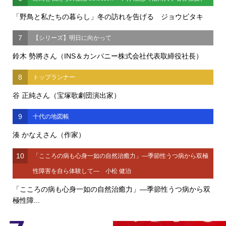
「野鳥と私たちの暮らし」冬の訪れを告げる ジョウビタキ
7
【シリーズ】明日に向かって
鈴木 勢將さん（INS＆カンパニー株式会社代表取締役社長）
8
トップランナー
谷 正純さん（宝塚歌劇団演出家）
9
十代の地図帳
湊 かなえさん（作家）
10
「こころの病も心身一如の自然治癒力」―季節性うつ病から双極
性障害を自ら体験して― 小松 健治
「こころの病も心身一如の自然治癒力」―季節性うつ病から双
極性障...