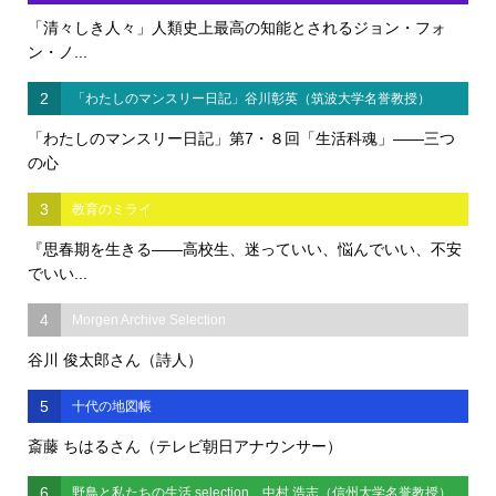
「清々しき人々」人類史上最高の知能とされるジョン・フォ
ン・ノ...
2
「わたしのマンスリー日記」谷川彰英（筑波大学名誉教授）
「わたしのマンスリー日記」第7・８回「生活科魂」――三つ
の心
3
教育のミライ
『思春期を生きる――高校生、迷っていい、悩んでいい、不安
でいい...
4
Morgen Archive Selection
谷川 俊太郎さん（詩人）
5
十代の地図帳
斎藤 ちはるさん（テレビ朝日アナウンサー）
6
野鳥と私たちの生活 selection 中村 浩志（信州大学名誉教授）