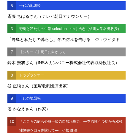
5
十代の地図帳
斎藤 ちはるさん（テレビ朝日アナウンサー）
6
野鳥と私たちの生活 selection 中村 浩志（信州大学名誉教授）
「野鳥と私たちの暮らし」冬の訪れを告げる ジョウビタキ
7
【シリーズ】明日に向かって
鈴木 勢將さん（INS＆カンパニー株式会社代表取締役社長）
8
トップランナー
谷 正純さん（宝塚歌劇団演出家）
9
十代の地図帳
湊 かなえさん（作家）
10
「こころの病も心身一如の自然治癒力」―季節性うつ病から双極
性障害を自ら体験して― 小松 健治