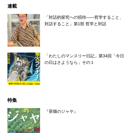
連載
「対話的探究への招待――哲学すること、
対話すること」第1部 哲学と対話
「わたしのマンスリー日記」第34回「今日
の日はさようなら」その１
特集
『茶畑のジャヤ』