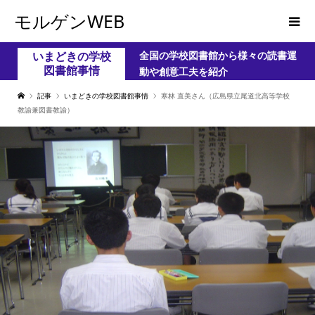
モルゲンWEB
全国の学校図書館から様々の読書運
いまどきの学校
図書館事情
動や創意工夫を紹介
記事
いまどきの学校図書館事情
寒林 直美さん（広島県立尾道北高等学校
教諭兼図書教諭）