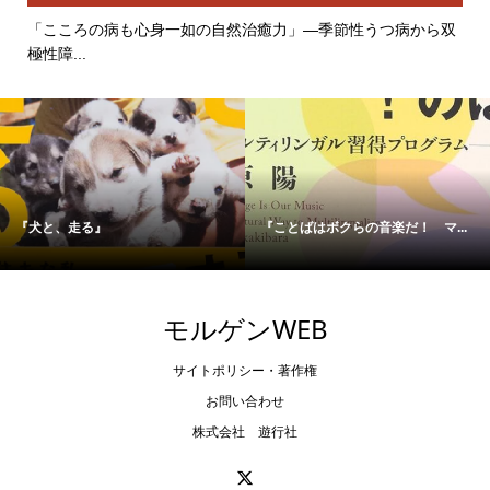
「こころの病も心身一如の自然治癒力」―季節性うつ病から双
極性障...
『犬と、走る』
『ことばはボクらの音楽だ！ マ...
モルゲンWEB
サイトポリシー・著作権
お問い合わせ
株式会社 遊行社