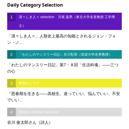
Daily Category Selection
1
清々しき人々 selection 月尾 嘉男（東京大学名誉教授 工学博
士）
「清々しき人々」人類史上最高の知能とされるジョン・フォ
ン・ノ...
2
「わたしのマンスリー日記」谷川彰英（筑波大学名誉教授）
「わたしのマンスリー日記」第7・８回「生活科魂」――三つ
の心
3
教育のミライ
『思春期を生きる――高校生、迷っていい、悩んでいい、不安
でいい...
4
Morgen Archive Selection
谷川 俊太郎さん（詩人）