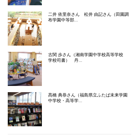
二井 依里奈さん 松井 由記さん（田園調
布学園中等部...
古関 歩さん（湘南学園中学校高等学校
学校司書） 丹...
髙橋 典恭さん（福島県立ふたば未来学園
中学校・高等学...