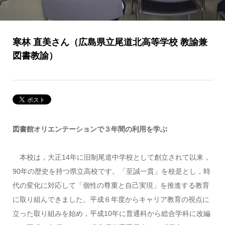
寒林 直美さん（広島県立尾道北高等学校 教諭兼
図書教諭）
図書館オリエンテーションで３年間の利用を学ぶ
本校は，大正14年に旧制尾道中学校として創立されて以来，
90年の歴史を持つ県立高校です。「至誠一貫」を校是とし，時
代の変化に対応して「個性の尊重と自己実現」を推進する教育
に取り組んできました。平成６年度からキャリア教育の視点に
立った取り組みを始め，平成10年に普通科から総合学科に改編