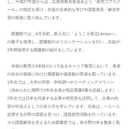
し，平成27年度からは，広島県教育委員会より『探究コアスク
ール』の指定を受け，生徒の主体的な学びや課題発見・解決学
習の推進に取り組んでいます。
図書館では，4月当初，新入生に「ようこそ尾北Libraryへ」
の冊子を使用し，図書館のオリエンテーションを行い，生徒が
3年間使用する図書館の紹介をしています。
本校の教育の3本柱の1つであるキャリア教育において，将来
の自分の進路に向けた職業観や進路観の育成を図っています。
1年次では，大学の学部・学科調べやリーディングマラソン
（決められた期間で1年生全員が指定図書5冊を読破します），
2年次では日本を代表する企業や研究所を訪問して，仕事の内
容や社会人としての在り方を学んでいます。生徒は，一人一人
志望する分野の課題を見つけ，課題探究活動を行っています。
その課題解決を支えるため図書室では，各分野の本を数多く取