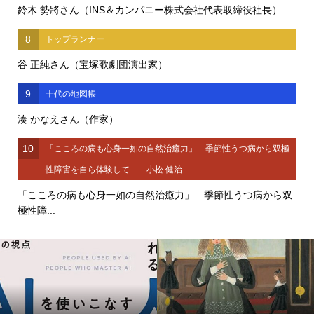
鈴木 勢將さん（INS＆カンパニー株式会社代表取締役社長）
8
トップランナー
谷 正純さん（宝塚歌劇団演出家）
9
十代の地図帳
湊 かなえさん（作家）
10
「こころの病も心身一如の自然治癒力」―季節性うつ病から双極
性障害を自ら体験して― 小松 健治
「こころの病も心身一如の自然治癒力」―季節性うつ病から双
極性障...