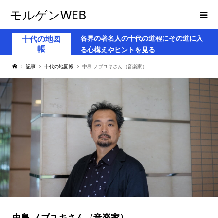
モルゲンWEB
各界の著名人の十代の道程にその道に入
十代の地図
帳
る心構えやヒントを見る
記事
十代の地図帳
中島 ノブユキさん（音楽家）
中島 ノブユキさん（音楽家）