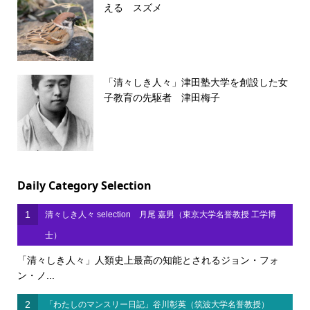
える スズメ
「清々しき人々」津田塾大学を創設した女
子教育の先駆者 津田梅子
Daily Category Selection
1
清々しき人々 selection 月尾 嘉男（東京大学名誉教授 工学博
士）
「清々しき人々」人類史上最高の知能とされるジョン・フォ
ン・ノ...
2
「わたしのマンスリー日記」谷川彰英（筑波大学名誉教授）