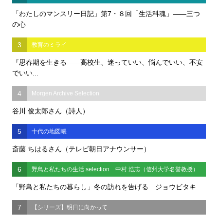
「わたしのマンスリー日記」第7・８回「生活科魂」――三つ
の心
3
教育のミライ
『思春期を生きる――高校生、迷っていい、悩んでいい、不安
でいい...
4
Morgen Archive Selection
谷川 俊太郎さん（詩人）
5
十代の地図帳
斎藤 ちはるさん（テレビ朝日アナウンサー）
6
野鳥と私たちの生活 selection 中村 浩志（信州大学名誉教授）
「野鳥と私たちの暮らし」冬の訪れを告げる ジョウビタキ
7
【シリーズ】明日に向かって