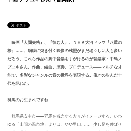
映画『人間失格』、『悼む人』、ＮＨＫ大河ドラマ『八重の
桜』……、網膜に焼き付く映像の残照がまだ瑞々しい人も多い
だろう。これら作品の劇中音楽を手がけるのが音楽家・中島ノ
ブユキさん。作曲、編曲、演奏、プロデュース――マルチな才
能で、多彩なジャンルの音の世界を表現する。俊才の歩んだ十
代を訊ねた。
群馬のお生まれですね
群馬県安中市――群馬を観光する方々がイメージする、いわ
ゆる「山間の温泉地」よりは、やや里山……、少し足を伸ばせ