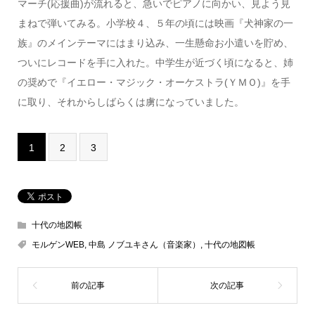
マーチ(応援曲)が流れると、急いでピアノに向かい、見よう見
まねで弾いてみる。小学校４、５年の頃には映画『犬神家の一
族』のメインテーマにはまり込み、一生懸命お小遣いを貯め、
ついにレコードを手に入れた。中学生が近づく頃になると、姉
の奨めで『イエロー・マジック・オーケストラ(ＹＭＯ)』を手
に取り、それからしばらくは虜になっていました。
1
2
3
十代の地図帳
モルゲンWEB
,
中島 ノブユキさん（音楽家）
,
十代の地図帳