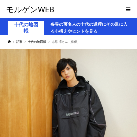
モルゲンWEB
各界の著名人の十代の道程にその道に入
十代の地図
帳
る心構えやヒントを見る
記事
十代の地図帳
志尊 淳さん（俳優）