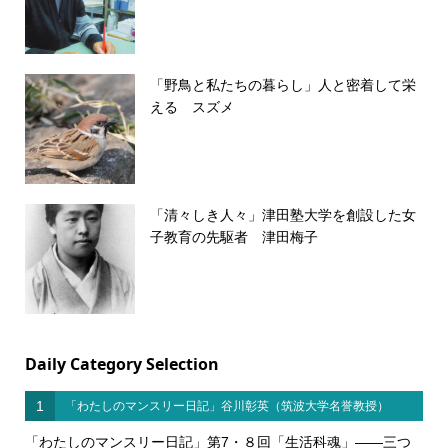
「野鳥と私たちの暮らし」人と密着して栄
える スズメ
「清々しき人々」津田塾大学を創設した女
子教育の先駆者 津田梅子
Daily Category Selection
1
「わたしのマンスリー日記」谷川彰英（筑波大学名誉教授）
「わたしのマンスリー日記」第7・８回「生活科魂」――三つ