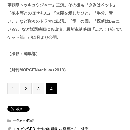
車戦隊トッキュウジャー』主演。その後も『きみはペット』
『植木等とのぼせもん』『太陽を愛したひと』『半分、青
い。』など数々のドラマに出演。『帝一の國』『探偵はBarに
いる3』など話題映画にも出演。最新主演映画『走れ！T校バス
ケット部』が11月より公開。
（撮影：編集部）
（月刊MORGENarchives2018）
1
2
3
4
十代の地図帳
モルゲンWEB
,
十代の地図帳
,
志尊 淳さん（俳優）