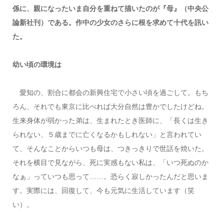
係に、親になったいま自分を重ねて描いたのが『母』（中央公
論新社刊）である。作中の少女のさらに根を求めて十代を訊い
た
。
幼い頃の環境は
愛知の、割合に都会の新興住宅で小さい頃を過ごして。もち
ろん、それでも東京に比べれば大分自然は豊かでしたけどね。
生来身体が弱かった弟は、生まれたとき医師に、「長くは生き
られない、５歳までに亡くなるかもしれない」と言われてい
て、そんなことからいつも母は、つきっきりで世話を焼いた。
それを横目で見ながら、死に実感もない私は、「いつ死ぬのか
なぁ」っていつも思って……。恐らく寂しかったんだと思いま
す。実際には、回復して、今も元気に生活しています（笑
い）。