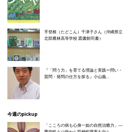
手登根（たどこん）千津子さん（沖縄県立
北部農林高等学校 図書館司書）
『「問う力」を育てる理論と実践ー問い・
質問・発問の仕方を探る』小山義...
今週のpickup
「こころの病も心身一如の自然治癒力」―
季節性うつ病から双極性障害を自ら...