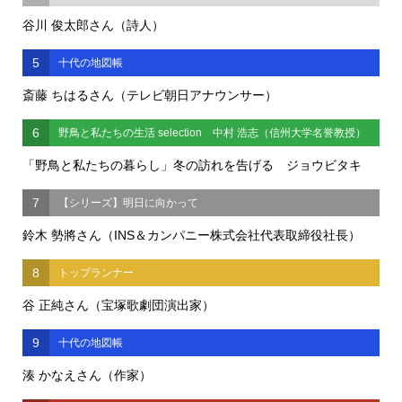
谷川 俊太郎さん（詩人）
5
十代の地図帳
斎藤 ちはるさん（テレビ朝日アナウンサー）
6
野鳥と私たちの生活 selection 中村 浩志（信州大学名誉教授）
「野鳥と私たちの暮らし」冬の訪れを告げる ジョウビタキ
7
【シリーズ】明日に向かって
鈴木 勢將さん（INS＆カンパニー株式会社代表取締役社長）
8
トップランナー
谷 正純さん（宝塚歌劇団演出家）
9
十代の地図帳
湊 かなえさん（作家）