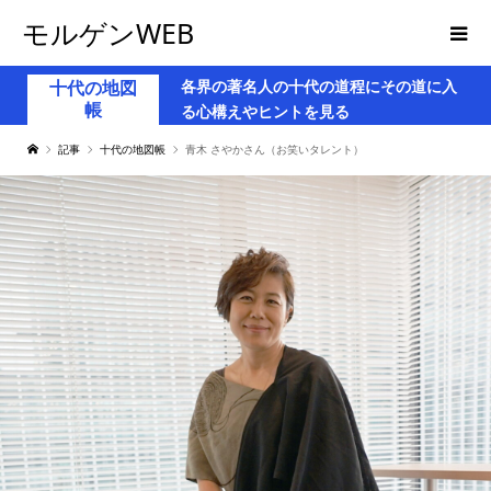
モルゲンWEB
各界の著名人の十代の道程にその道に入
十代の地図
帳
る心構えやヒントを見る
記事
十代の地図帳
青木 さやかさん（お笑いタレント）