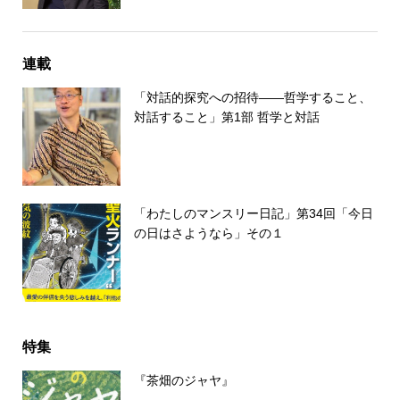
連載
「対話的探究への招待――哲学すること、
対話すること」第1部 哲学と対話
「わたしのマンスリー日記」第34回「今日
の日はさようなら」その１
特集
『茶畑のジャヤ』