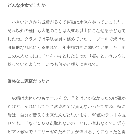
どんな少女でしたか
小さいときから成績が良くて運動は水泳をやっていました。
それ以外の種目も大抵のことは人並み以上にこなせる子どもで
したね。クラスでは学級委員を務めていたし、プールで焼けた
健康的な肌色にくるまれて、年中精力的に動いていました。周
囲の大人たちには〝ハキハキとしたしっかり者〟というふうに
映っていたようで、いつも何かと頼りにされて。
厳格なご家庭だったと
成績は大体いつもオール４で、５とはいかなかったのは確か
だけど、それにしても全然褒めては貰えなかったですね。特に
母は、自分が昔良く出来たんだと思います。90点のテストを見
せても、「なぜ１００点取れないの」としか言わなくて。通う
ピアノ教室で『エリーゼのために』が弾けるようになったと勇