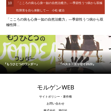
10
「こころの病も心身一如の自然治癒力」―季節性うつ病から双極
性障害を自ら体験して― 小松 健治
「こころの病も心身一如の自然治癒力」―季節性うつ病から双
極性障...
『もうひとつのワンダー』
『ベスト・エッセイ2020』
モルゲンWEB
サイトポリシー・著作権
お問い合わせ
株式会社 遊行社