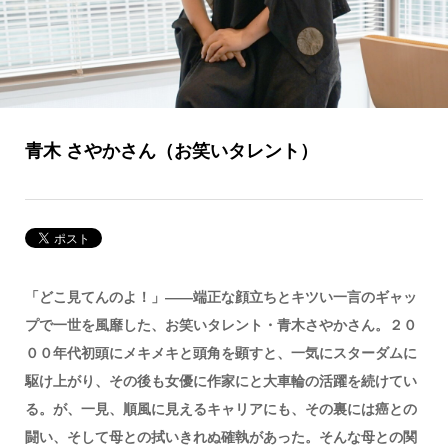
青木 さやかさん（お笑いタレント）
「どこ見てんのよ！」——端正な顔立ちとキツい一言のギャッ
プで一世を風靡した、お笑いタレント・青木さやかさん。２０
００年代初頭にメキメキと頭角を顕すと、一気にスターダムに
駆け上がり、その後も女優に作家にと大車輪の活躍を続けてい
る。が、一見、順風に見えるキャリアにも、その裏には癌との
闘い、そして母との拭いきれぬ確執があった。そんな母との関