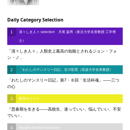
Daily Category Selection
1
清々しき人々 selection 月尾 嘉男（東京大学名誉教授 工学博
士）
「清々しき人々」人類史上最高の知能とされるジョン・フォ
ン・ノ...
2
「わたしのマンスリー日記」谷川彰英（筑波大学名誉教授）
「わたしのマンスリー日記」第7・８回「生活科魂」――三つ
の心
3
教育のミライ
『思春期を生きる――高校生、迷っていい、悩んでいい、不安
でいい...
4
Morgen Archive Selection