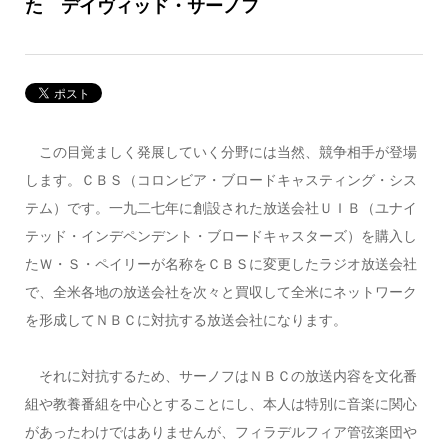
た デイヴィッド・サーノフ
この目覚ましく発展していく分野には当然、競争相手が登場
します。ＣＢＳ（コロンビア・ブロードキャスティング・シス
テム）です。一九二七年に創設された放送会社ＵＩＢ（ユナイ
テッド・インデペンデント・ブロードキャスターズ）を購入し
たＷ・Ｓ・ペイリーが名称をＣＢＳに変更したラジオ放送会社
で、全米各地の放送会社を次々と買収して全米にネットワーク
を形成してＮＢＣに対抗する放送会社になります。
それに対抗するため、サーノフはＮＢＣの放送内容を文化番
組や教養番組を中心とすることにし、本人は特別に音楽に関心
があったわけではありませんが、フィラデルフィア管弦楽団や