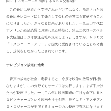
図２ トスカニーニの指揮するＮＢＣ交響楽団
この番組は聴衆から支持されただけではなく、放送された音
楽番組をレコードにして発売して会社の経営にも貢献すること
になりましたが、さらなる効果がありました。一九三〇年代に
アメリカが経済恐慌に見舞われた時期に、第三二代ローズベル
ト大統領はラジオ放送会社を規制しようとしますが、ＮＢＣの
「トスカニーニ・アワー」が国民に愛好されていることを考慮
し、規制をしなかったとされています。
テレビジョン放送に進出
音声の放送が社会に定着すると、今度は映像の放送が目標に
なりますが、この分野でもサーノフは先行します。まず手掛け
たのが映画でした。一九二八年に映画関連の二社を傘下にＲＫ
Ｏピクチャーズという映画会社を創設、最初はＦ・アステアと
Ｇ・ロジャースが主演するミュージカル映画で有名になります