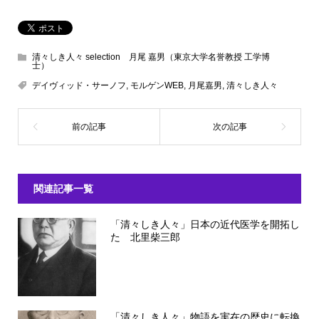
清々しき人々 selection 月尾 嘉男（東京大学名誉教授 工学博
士）
デイヴィッド・サーノフ
,
モルゲンWEB
,
月尾嘉男
,
清々しき人々
関連記事一覧
「清々しき人々」日本の近代医学を開拓し
た 北里柴三郎
「清々しき人々」物語を実在の歴史に転換