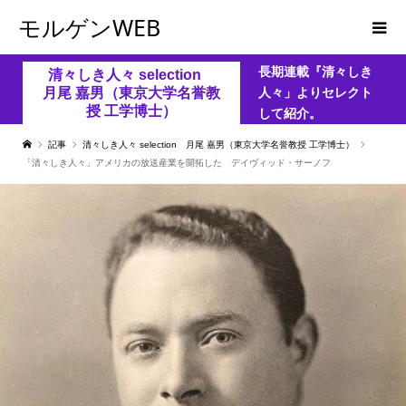
モルゲンWEB
長期連載『清々しき
清々しき人々 selection
月尾 嘉男（東京大学名誉教
人々」よりセレクト
授 工学博士）
して紹介。
記事
清々しき人々 selection 月尾 嘉男（東京大学名誉教授 工学博士）
「清々しき人々」アメリカの放送産業を開拓した デイヴィッド・サーノフ