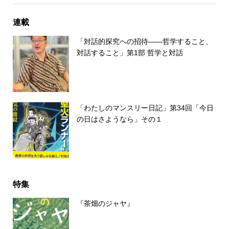
連載
「対話的探究への招待――哲学すること、
対話すること」第1部 哲学と対話
「わたしのマンスリー日記」第34回「今日
の日はさようなら」その１
特集
『茶畑のジャヤ』