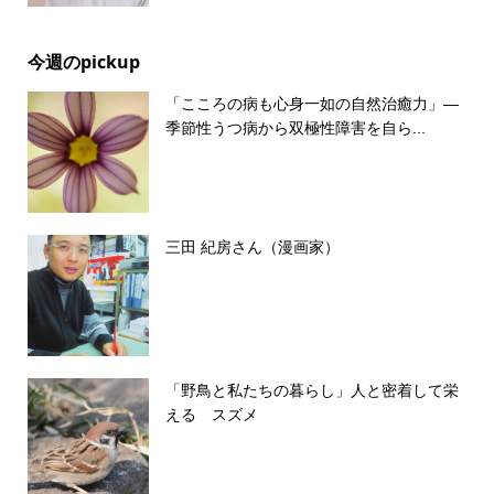
今週のpickup
「こころの病も心身一如の自然治癒力」―
季節性うつ病から双極性障害を自ら...
三田 紀房さん（漫画家）
「野鳥と私たちの暮らし」人と密着して栄
える スズメ