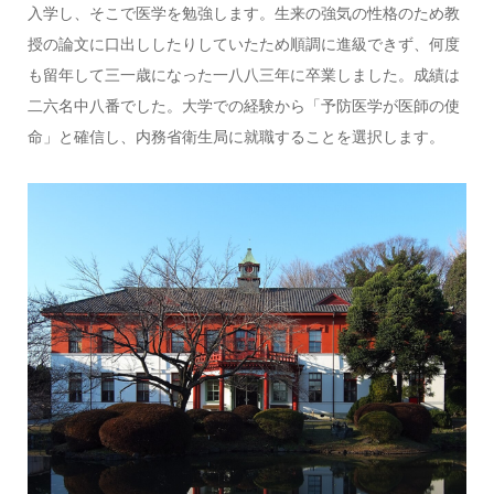
入学し、そこで医学を勉強します。生来の強気の性格のため教
授の論文に口出ししたりしていたため順調に進級できず、何度
も留年して三一歳になった一八八三年に卒業しました。成績は
二六名中八番でした。大学での経験から「予防医学が医師の使
命」と確信し、内務省衛生局に就職することを選択します。