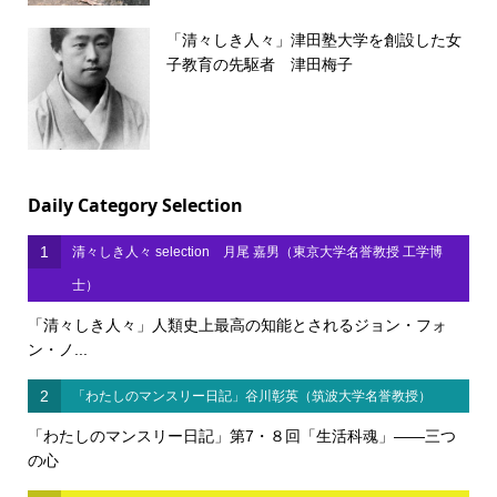
「清々しき人々」津田塾大学を創設した女
子教育の先駆者 津田梅子
Daily Category Selection
1
清々しき人々 selection 月尾 嘉男（東京大学名誉教授 工学博
士）
「清々しき人々」人類史上最高の知能とされるジョン・フォ
ン・ノ...
2
「わたしのマンスリー日記」谷川彰英（筑波大学名誉教授）
「わたしのマンスリー日記」第7・８回「生活科魂」――三つ
の心