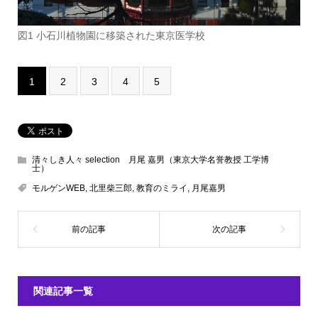
図1 小石川植物園に移築された東京医学校
1
2
3
4
5
清々しき人々 selection 月尾 嘉男（東京大学名誉教授 工学博
士）
モルゲンWEB
,
北里柴三郎
,
教育のミライ
,
月尾嘉男
関連記事一覧