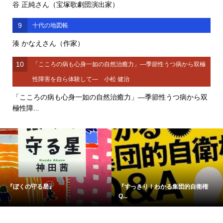
谷 正純さん（宝塚歌劇団演出家）
9
十代の地図帳
湊 かなえさん（作家）
10
「こころの病も心身一如の自然治癒力」―季節性うつ病から双極
性障害を自ら体験して― 小松 健治
「こころの病も心身一如の自然治癒力」―季節性うつ病から双
極性障...
『ぼくの守る星』
『すっきり！わかる集団的自衛権
Q...