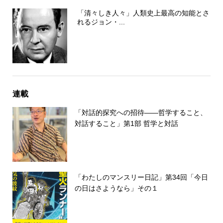
「清々しき人々」人類史上最高の知能とさ
れるジョン・...
連載
「対話的探究への招待――哲学すること、
対話すること」第1部 哲学と対話
「わたしのマンスリー日記」第34回「今日
の日はさようなら」その１