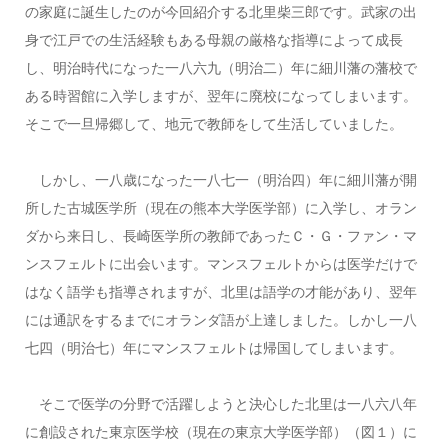
の家庭に誕生したのが今回紹介する北里柴三郎です。武家の出
身で江戸での生活経験もある母親の厳格な指導によって成長
し、明治時代になった一八六九（明治二）年に細川藩の藩校で
ある時習館に入学しますが、翌年に廃校になってしまいます。
そこで一旦帰郷して、地元で教師をして生活していました。
しかし、一八歳になった一八七一（明治四）年に細川藩が開
所した古城医学所（現在の熊本大学医学部）に入学し、オラン
ダから来日し、長崎医学所の教師であったＣ・Ｇ・ファン・マ
ンスフェルトに出会います。マンスフェルトからは医学だけで
はなく語学も指導されますが、北里は語学の才能があり、翌年
には通訳をするまでにオランダ語が上達しました。しかし一八
七四（明治七）年にマンスフェルトは帰国してしまいます。
そこで医学の分野で活躍しようと決心した北里は一八六八年
に創設された東京医学校（現在の東京大学医学部）（図１）に