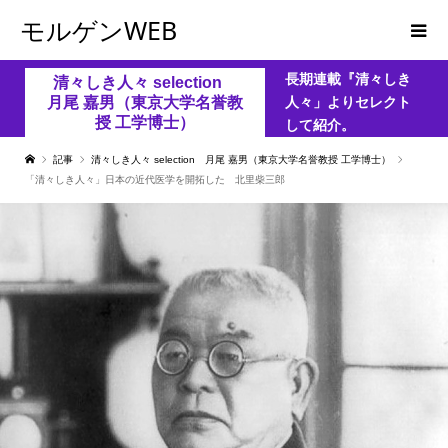
モルゲンWEB
長期連載『清々しき
清々しき人々 selection
月尾 嘉男（東京大学名誉教
人々」よりセレクト
授 工学博士）
して紹介。
記事
清々しき人々 selection 月尾 嘉男（東京大学名誉教授 工学博士）
「清々しき人々」日本の近代医学を開拓した 北里柴三郎