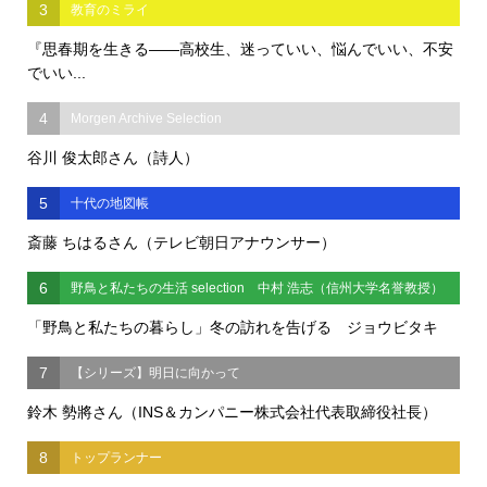
3
教育のミライ
『思春期を生きる――高校生、迷っていい、悩んでいい、不安
でいい...
4
Morgen Archive Selection
谷川 俊太郎さん（詩人）
5
十代の地図帳
斎藤 ちはるさん（テレビ朝日アナウンサー）
6
野鳥と私たちの生活 selection 中村 浩志（信州大学名誉教授）
「野鳥と私たちの暮らし」冬の訪れを告げる ジョウビタキ
7
【シリーズ】明日に向かって
鈴木 勢將さん（INS＆カンパニー株式会社代表取締役社長）
8
トップランナー