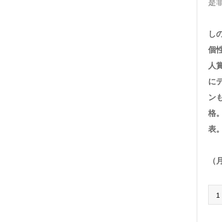
是
し
個
人
に
ン
格
表
（月
1