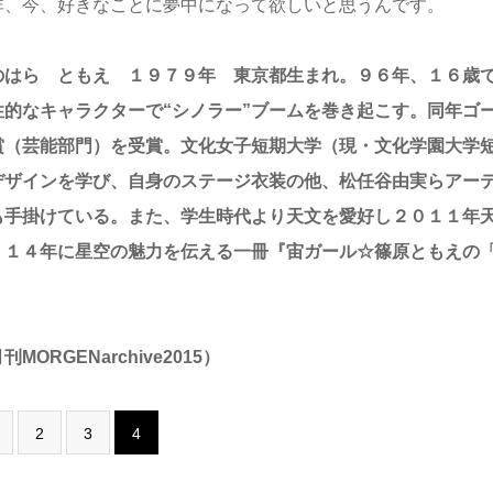
非、今、好きなことに夢中になって欲しいと思うんです。
のはら ともえ １９７９年 東京都生まれ。９６年、１６歳
性的なキャラクターで“シノラー”ブームを巻き起こす。同年ゴ
賞（芸能部門）を受賞。文化女子短期大学（現・文化学園大学
デザインを学び、自身のステージ衣装の他、松任谷由実らアー
も手掛けている。また、学生時代より天文を愛好し２０１１年
。１４年に星空の魅力を伝える一冊『宙ガール☆篠原ともえの
。
刊MORGENarchive2015）
2
3
4