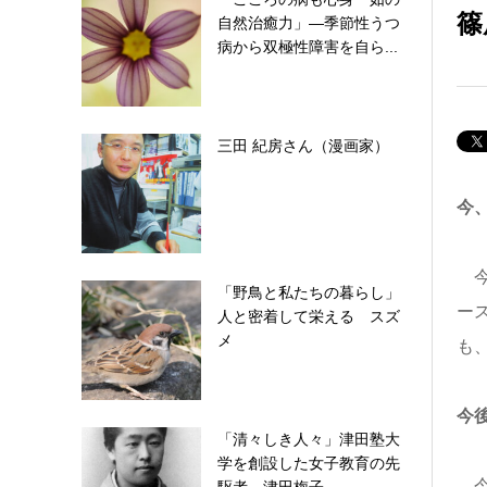
篠
自然治癒力」―季節性うつ
病から双極性障害を自ら...
三田 紀房さん（漫画家）
今
今
「野鳥と私たちの暮らし」
ー
人と密着して栄える スズ
メ
も
今
「清々しき人々」津田塾大
学を創設した女子教育の先
今