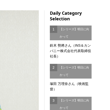
Daily Category
Selection
1
【シリーズ】明日に向
かって
鈴木 勢將さん（INS＆カン
パニー株式会社代表取締役
社長）
2
【シリーズ】明日に向
かって
塚田 万理奈さん（映画監
督）
3
【シリーズ】明日に向
かって