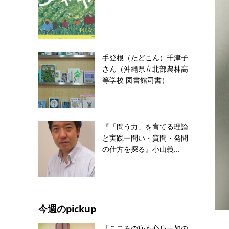
手登根（たどこん）千津子
さん（沖縄県立北部農林高
等学校 図書館司書）
『「問う力」を育てる理論
と実践ー問い・質問・発問
の仕方を探る』小山義...
今週のpickup
「こころの病も心身一如の