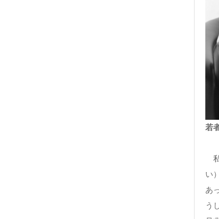
若
私
い
あ
う