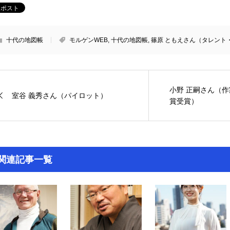
十代の地図帳
モルゲンWEB
,
十代の地図帳
,
篠原 ともえさん（タレント
小野 正嗣さん（作
室谷 義秀さん（パイロット）
賞受賞）
関連記事一覧