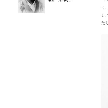
駆者 津田梅子
う
し
た