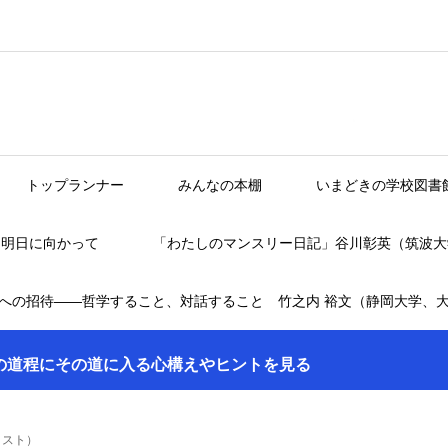
トップランナー
みんなの本棚
いまどきの学校図書
】明日に向かって
「わたしのマンスリー日記」谷川彰英（筑波大
への招待――哲学すること、対話すること 竹之内 裕文（静岡大学、
の道程にその道に入る心構えやヒントを見る
ィスト）