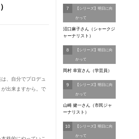
）
7
【シリーズ】明日に向
かって
沼口麻子さん（シャークジ
ャーナリスト）
8
【シリーズ】明日に向
かって
岡村 幸宣さん（学芸員）
は、自分でプロデュ
9
【シリーズ】明日に向
とが出来ますから。で
かって
山崎 健一さん（市民ジャ
ーナリスト）
10
【シリーズ】明日に向
かって
本格的にやっていこ