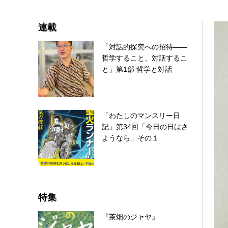
連載
「対話的探究への招待――
哲学すること、対話するこ
と」第1部 哲学と対話
「わたしのマンスリー日
記」第34回「今日の日はさ
ようなら」その１
特集
『茶畑のジャヤ』