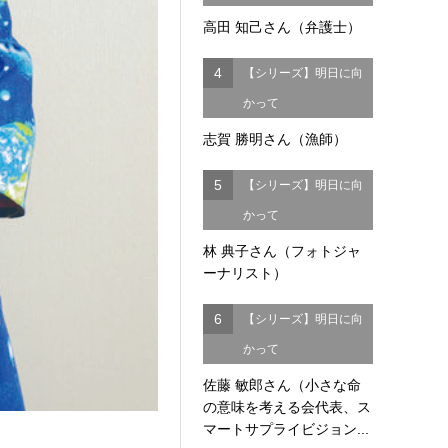
高田 知己さん（弁護士）
4
【シリーズ】明日に向
かって
志賀 勝明さん（漁師）
5
【シリーズ】明日に向
かって
林 典子さん（フォトジャ
ーナリスト）
6
【シリーズ】明日に向
かって
佐藤 敏郎さん（小さな命
の意味を考える会代表、ス
マートサプライビジョン...