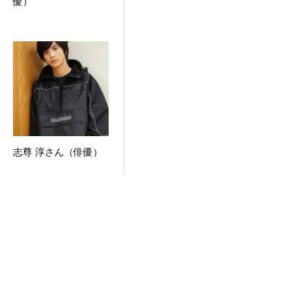
優）
志尊 淳さん（俳優）