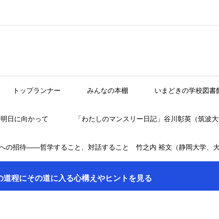
トップランナー
みんなの本棚
いまどきの学校図書
】明日に向かって
「わたしのマンスリー日記」谷川彰英（筑波大
への招待――哲学すること、対話すること 竹之内 裕文（静岡大学、
の道程にその道に入る心構えやヒントを見る