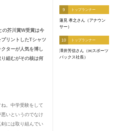
9
トップランナー
蓮見 孝之さん（アナウン
サー）
との芥川賞W受賞は今
プリントしたTシャツ
10
トップランナー
ラクターが人気を博し
澤井芳信さん（㈱スポーツ
バックス社長）
取り組むがその核は何
ね。中学受験をして
が悪いというのでなけ
真剣には取り組んでい