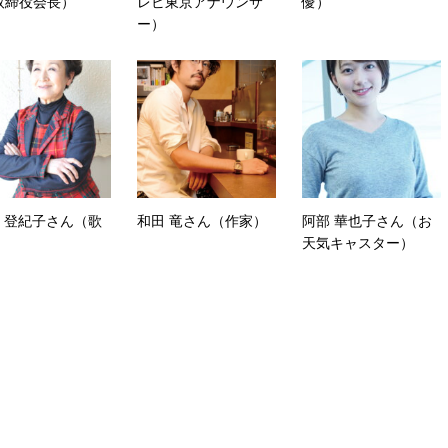
取締役会長）
レビ東京アナウンサ
優）
ー）
 登紀子さん（歌
和田 竜さん（作家）
阿部 華也子さん（お
天気キャスター）