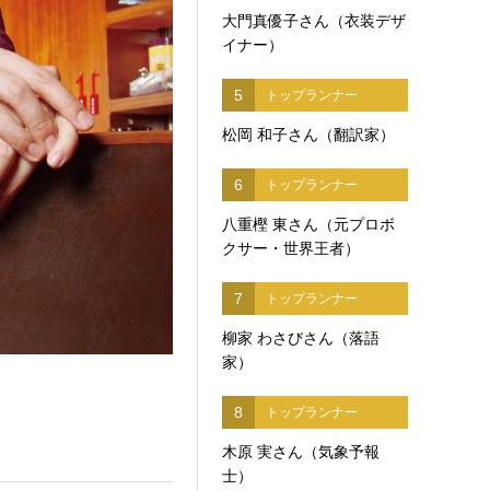
大門真優子さん（衣装デザ
イナー）
5
トップランナー
松岡 和子さん（翻訳家）
6
トップランナー
八重樫 東さん（元プロボ
クサー・世界王者）
7
トップランナー
柳家 わさびさん（落語
家）
8
トップランナー
木原 実さん（気象予報
士）