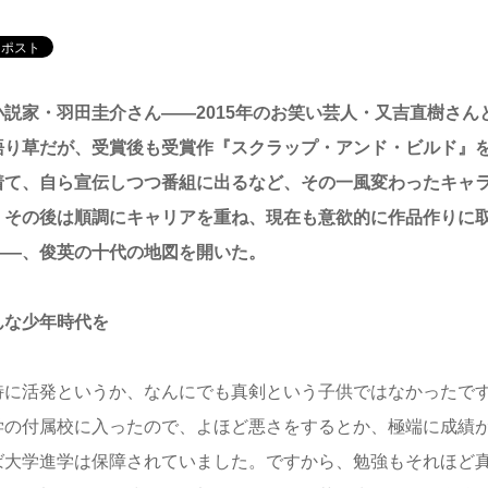
説家・羽田圭介さん――2015年のお笑い芸人・又吉直樹さん
語り草だが、受賞後も受賞作『スクラップ・アンド・ビルド』を
着て、自ら宣伝しつつ番組に出るなど、その一風変わったキャ
。その後は順調にキャリアを重ね、現在も意欲的に作品作りに
――、俊英の十代の地図を開いた。
んな少年時代を
に活発というか、なんにでも真剣という子供ではなかったです
学の付属校に入ったので、よほど悪さをするとか、極端に成績
ば大学進学は保障されていました。ですから、勉強もそれほど