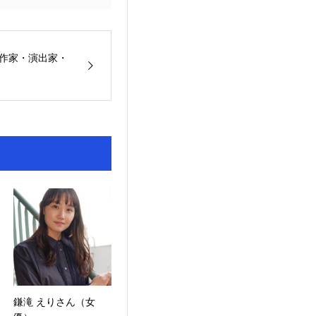
劇作家・演出家・
鎌滝 えりさん（女