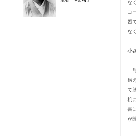
駆者 津田梅子
な
コ
習
な
小
児
構
て
机
書
が
―