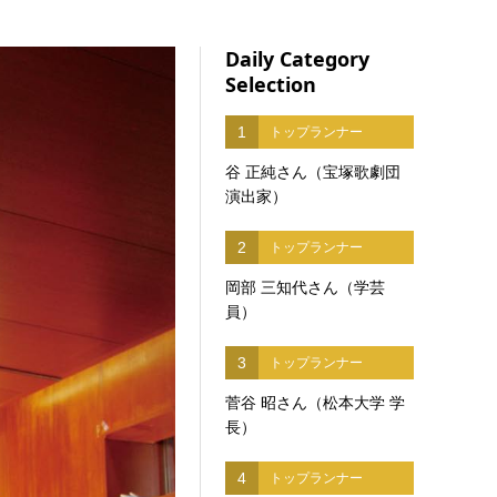
Daily Category
Selection
1
トップランナー
谷 正純さん（宝塚歌劇団
演出家）
2
トップランナー
岡部 三知代さん（学芸
員）
3
トップランナー
菅谷 昭さん（松本大学 学
長）
4
トップランナー