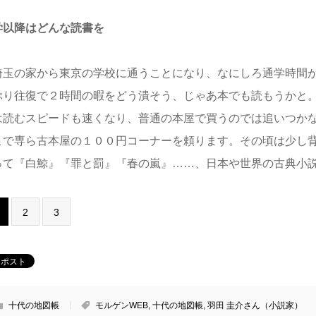
学以降はどんな読書を
玉の家から東京の学校に通うことになり、なにしろ通学時間が
ぷり往復で２時間の暇をどう潰そう、じゃあ本でも読もうかと
は読むスピードも速くなり、普通の本屋で買うのでは追いつか
こで専ら古本屋の１００円コーナーを頼ります。その頃は少し
って『白鯨』『罪と罰』『春の嵐』……、日本や世界の古典小
2
3
十代の地図帳
モルゲンWEB
,
十代の地図帳
,
羽田 圭介さん（小説家）