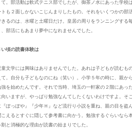
くて。部活動は軟式テニス部でしたが、御茶ノ水にあった学校
ートも２面しかないこじんまりしたもの。それをいくつかの部
できるのは、水曜と土曜日だけ。皇居の周りをランニングする
く、部活にもあまり夢中になれませんでした。
さい頃の読書体験は
童文学には興味はありませんでした。あれは子どもが読むもの
えて。自分も子どもなのにね（笑い）。小学５年の時に、親か
勉強を始めたんです。それで当時、埼玉の一軒家の２階にあっ
に向いますが、やっぱり勉強なんてしたくないわけですよ。そ
に『ぽっぽや』『少年Ｈ』など流行り小説を重ね、親の目を盗
聞こえるとすぐに隠して参考書に向かう。勉強するぐらいなら
―割と消極的な理由が読書の始まりでした。