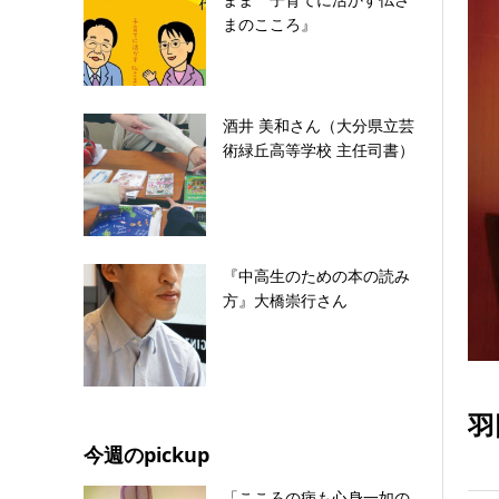
まま 子育てに活かす仏さ
まのこころ』
酒井 美和さん（大分県立芸
術緑丘高等学校 主任司書）
『中高生のための本の読み
方』大橋崇行さん
羽
今週のpickup
「こころの病も心身一如の