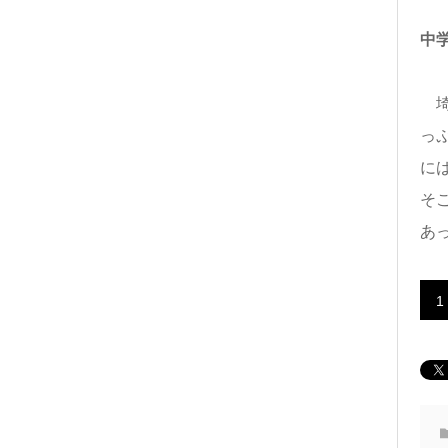
中
埼
っ
に
そ
あ
1