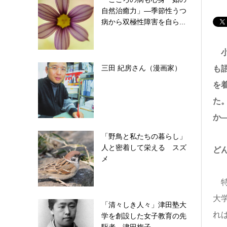
自然治癒力」―季節性うつ
病から双極性障害を自ら...
小
三田 紀房さん（漫画家）
も
を
た
か
「野鳥と私たちの暮らし」
人と密着して栄える スズ
ど
メ
特
大
「清々しき人々」津田塾大
れ
学を創設した女子教育の先