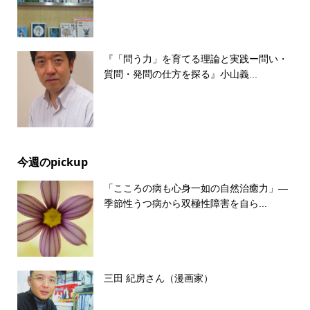
『「問う力」を育てる理論と実践ー問い・
質問・発問の仕方を探る』小山義...
今週のpickup
「こころの病も心身一如の自然治癒力」―
季節性うつ病から双極性障害を自ら...
三田 紀房さん（漫画家）