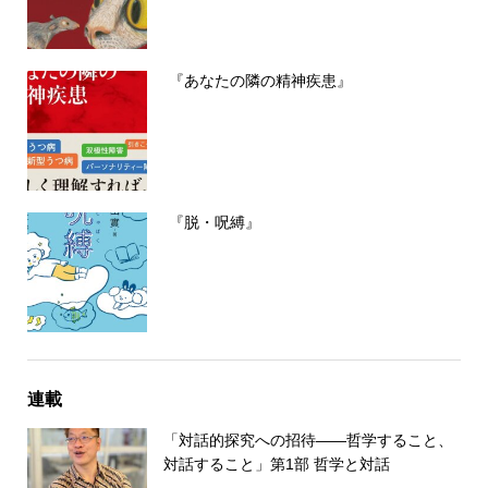
『あなたの隣の精神疾患』
『脱・呪縛』
連載
「対話的探究への招待――哲学すること、
対話すること」第1部 哲学と対話