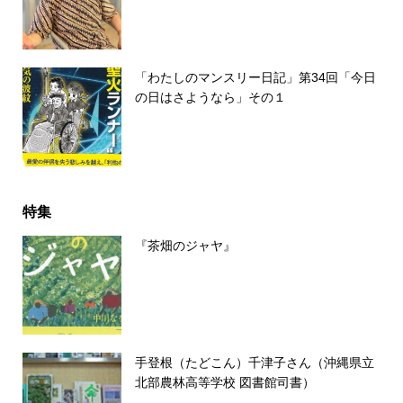
「わたしのマンスリー日記」第34回「今日
の日はさようなら」その１
特集
『茶畑のジャヤ』
手登根（たどこん）千津子さん（沖縄県立
北部農林高等学校 図書館司書）