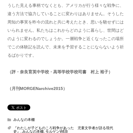
うした見える事柄でなくとも、アメリカが行う様々な戦争に、
違う方法で協力していることに変わりはありません。そうした
周知の事実を昨今の流れと共に考えたとき、思いを馳せずには
いられません。私たちはこれからどのように暮らし、世間はど
のように変わるのでしょうか。一層戦争と近くなったこの場所
でこの体験記を読んで、未来を予習することにならないよう祈
るばかりです。
（評・奈良育英中学校・高等学校学校司書 村上 裕子）
（月刊MORGENarchive2015）
みんなの本棚
『わたしが子どものころ戦争があった 児童文学者が語る現代
史』
,
みんなの本棚
,
モルゲンWEB