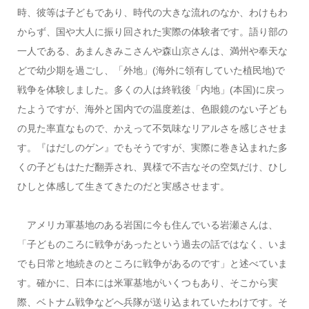
時、彼等は子どもであり、時代の大きな流れのなか、わけもわ
からず、国や大人に振り回された実際の体験者です。語り部の
一人である、あまんきみこさんや森山京さんは、満州や奉天な
どで幼少期を過ごし、「外地」(海外に領有していた植民地)で
戦争を体験しました。多くの人は終戦後「内地」(本国)に戻っ
たようですが、海外と国内での温度差は、色眼鏡のない子ども
の見た率直なもので、かえって不気味なリアルさを感じさせま
す。『はだしのゲン』でもそうですが、実際に巻き込まれた多
くの子どもはただ翻弄され、異様で不吉なその空気だけ、ひし
ひしと体感して生きてきたのだと実感させます。
アメリカ軍基地のある岩国に今も住んでいる岩瀬さんは、
「子どものころに戦争があったという過去の話ではなく、いま
でも日常と地続きのところに戦争があるのです」と述べていま
す。確かに、日本には米軍基地がいくつもあり、そこから実
際、ベトナム戦争などへ兵隊が送り込まれていたわけです。そ