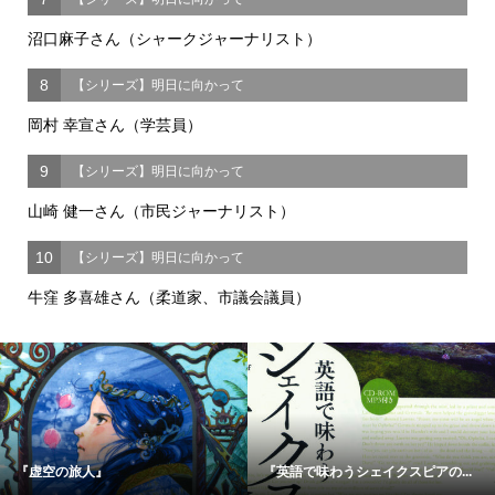
沼口麻子さん（シャークジャーナリスト）
8
【シリーズ】明日に向かって
岡村 幸宣さん（学芸員）
9
【シリーズ】明日に向かって
山崎 健一さん（市民ジャーナリスト）
10
【シリーズ】明日に向かって
牛窪 多喜雄さん（柔道家、市議会議員）
『虚空の旅人』
『英語で味わうシェイクスピアの...