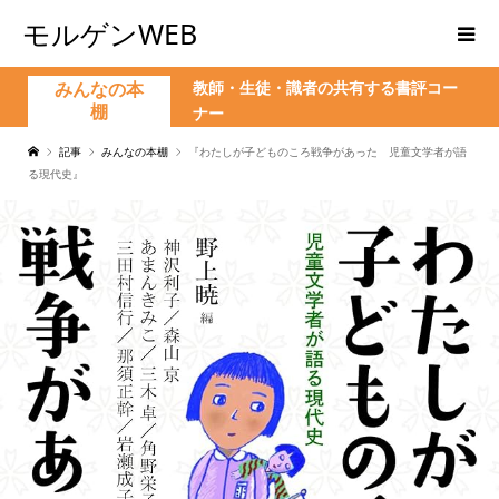
モルゲンWEB
教師・生徒・識者の共有する書評コー
みんなの本
棚
ナー
記事
みんなの本棚
『わたしが子どものころ戦争があった 児童文学者が語
る現代史』