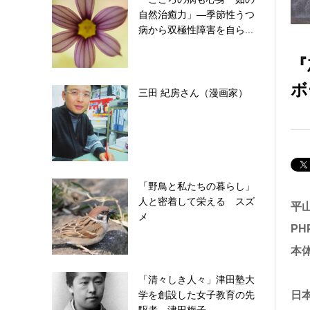
自然治癒力」―季節性うつ
病から双極性障害を自ら...
『
ボ
三田 紀房さん（漫画家）
「野鳥と私たちの暮らし」
人と密着して栄える スズ
平山
メ
P
本体
「清々しき人々」津田塾大
日
学を創設した女子教育の先