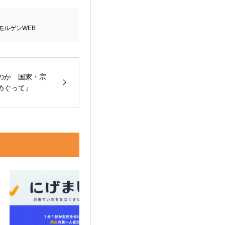
モルゲンWEB
のか 国家・宗
めぐって』