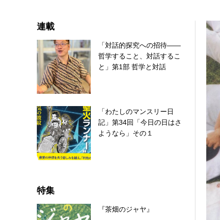
連載
「対話的探究への招待――
哲学すること、対話するこ
と」第1部 哲学と対話
「わたしのマンスリー日
記」第34回「今日の日はさ
ようなら」その１
特集
『茶畑のジャヤ』