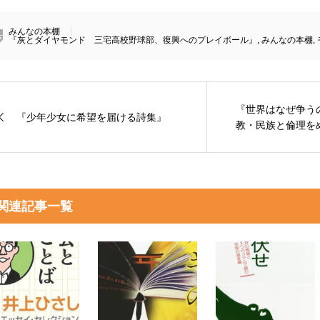
みんなの本棚
『灰とダイヤモンド 三宅高校野球部、復興へのプレイボール』
,
みんなの本棚
,
『世界はなぜ争う
『少年少女に希望を届ける詩集』
教・民族と倫理を
関連記事一覧