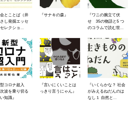
会とことば（井
『サナキの森』
『ワニの腕立て伏
さし発掘エッセ
せ 35の物語と5 つ
セレクショ...
のコラムで読む世...
型コロナ超入
『言いにくいことは
『いくらかな？ 社会
次波を乗り切る
っきり言うにゃん』
がみえるねだんのは
い知識』
なし１ 自然と...