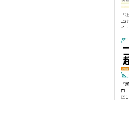
『社
上ひ
イ・
『新
門 
正し