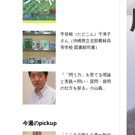
手登根（たどこん）千津子
さん（沖縄県立北部農林高
等学校 図書館司書）
『「問う力」を育てる理論
と実践ー問い・質問・発問
の仕方を探る』小山義...
今週のpickup
「こころの病も心身一如の