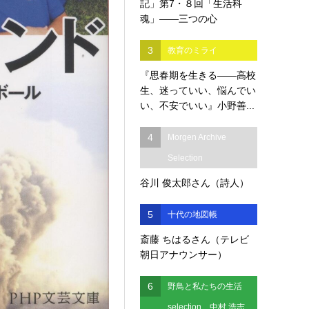
記」第7・８回「生活科
魂」――三つの心
3
教育のミライ
『思春期を生きる――高校
生、迷っていい、悩んでい
い、不安でいい』小野善...
4
Morgen Archive
Selection
谷川 俊太郎さん（詩人）
5
十代の地図帳
斎藤 ちはるさん（テレビ
朝日アナウンサー）
6
野鳥と私たちの生活
selection 中村 浩志