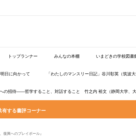
トップランナー
みんなの本棚
いまどきの学校図書
】明日に向かって
「わたしのマンスリー日記」谷川彰英（筑波大
への招待――哲学すること、対話すること 竹之内 裕文（静岡大学、
共有する書評コーナー
、復興へのプレイボール』