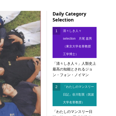
Daily Category
Selection
1
清々しき人々
selection 月尾 嘉男
（東京大学名誉教授
工学博士）
「清々しき人々」人類史上
最高の知能とされるジョ
ン・フォン・ノイマン
2
「わたしのマンスリー
日記」谷川彰英（筑波
大学名誉教授）
「わたしのマンスリー日