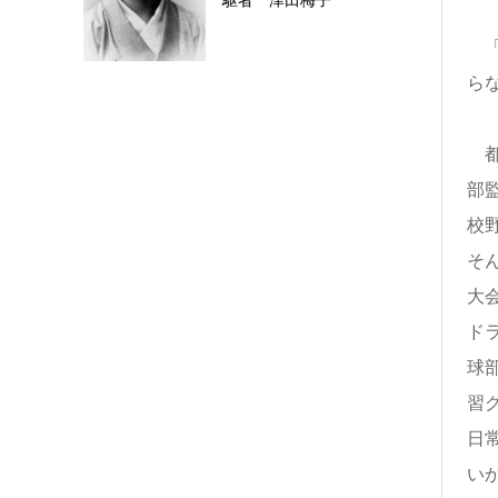
駆者 津田梅子
「
ら
都
部
校
そ
大
ド
球
習
日
い