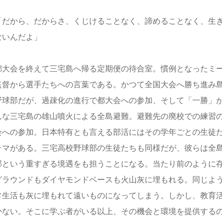
だから、だからさ、くじけることなく、諦めることなく、生き
ないんだよ」
大会を終えて三宅島へ帰る定期便の待合室。慣例となったミー
監督から選手たちへの言葉である。かつて全国大会へ勝ち進み
野球部だが、過疎化の進行で都大会への参加、そして「一勝」
んな三宅島の雄山噴火による全島避難。避難先の廃校での練習
会への参加。日本特有とも言える部活にはその学年ごとの生徒
ラマがある。三宅高校野球部の生徒たちも同様だが、彼らは全
部という重すぎる境遇をも担うことになる。当たり前のように
グラウンドもダイヤモンドベースも火山灰に埋もれる。同じよ
常生活も灰に埋もれて遠いものになってしまう。しかし、教育
かない。そこに学ぶ者がいる以上、その機会と環境を提供する