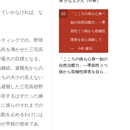
湊 かなえさん（作家）
ていかなければ、な
10
「こころの病も心身一
如の自然治癒力」―季
節性うつ病から双極性
ティングでの、野球
障害を自ら体験して
― 小松 健治
島民を沸かせた三宅高
が最大の目標となる。
「こころの病も心身一如の
自然治癒力」―季節性うつ
の継続。避難先からの
病から双極性障害を自ら...
たちの大小の見えない
島避難した三宅高校野
存在するはずだった練
うに彼らのそれまでの
活動を止めるわけには
のが学校の使命であ