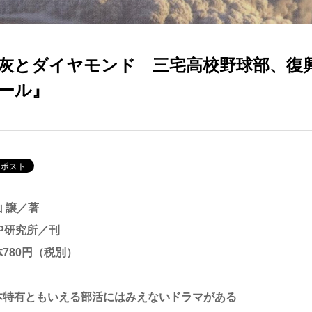
灰とダイヤモンド 三宅高校野球部、復
ール』
 譲／著
HP研究所／刊
780円（税別）
本特有ともいえる部活にはみえないドラマがある