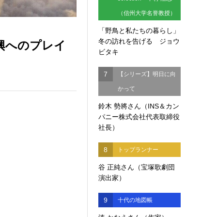
（信州大学名誉教授）
「野鳥と私たちの暮らし」
興へのプレイ
冬の訪れを告げる ジョウ
ビタキ
7
【シリーズ】明日に向
かって
鈴木 勢將さん（INS＆カン
パニー株式会社代表取締役
社長）
8
トップランナー
谷 正純さん（宝塚歌劇団
演出家）
9
十代の地図帳