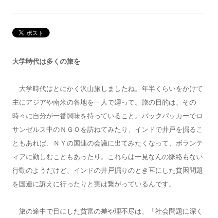
大学時代は多くの旅を
大学時代はとにかく沢山旅しましたね。年半くらいをかけて
主にアジアや南米の各地を一人で廻って。旅の目的は、その
時々に自分が一番興味を持っていること。バックパッカーでロ
サンゼルス中のＮＧＯを訪ねてみたり、インドで井戸を掘るこ
ともあれば、ＮＹの国連の会議に出てみたくなって、ボランテ
ィアに勤しむこともあったり。これらは一見なんの脈絡もない
行動のようだけど、インドの井戸掘りのとき耳にした貧困問題
を国連に訴えに行ったりと実は繋がっているんです。
旅の途中で目にした貧富の差や理不尽は、「社会問題に深く