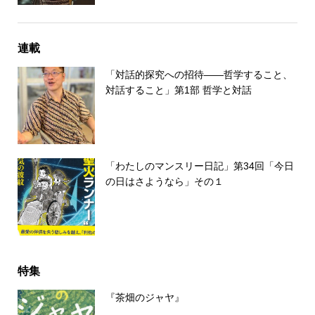
連載
「対話的探究への招待――哲学すること、
対話すること」第1部 哲学と対話
「わたしのマンスリー日記」第34回「今日
の日はさようなら」その１
特集
『茶畑のジャヤ』