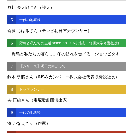
谷川 俊太郎さん（詩人）
5
十代の地図帳
斎藤 ちはるさん（テレビ朝日アナウンサー）
6
野鳥と私たちの生活 selection 中村 浩志（信州大学名誉教授）
「野鳥と私たちの暮らし」冬の訪れを告げる ジョウビタキ
7
【シリーズ】明日に向かって
鈴木 勢將さん（INS＆カンパニー株式会社代表取締役社長）
8
トップランナー
谷 正純さん（宝塚歌劇団演出家）
9
十代の地図帳
湊 かなえさん（作家）