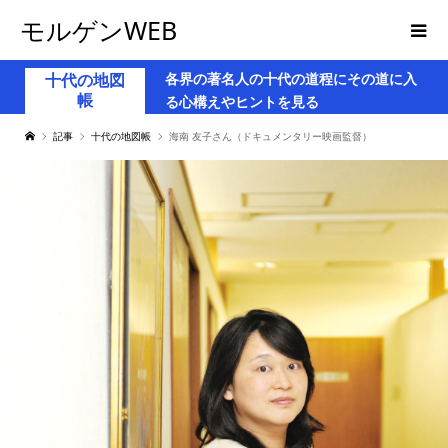
モルゲンWEB
各界の著名人の十代の道程にその道に入
十代の地図
帳
る心構えやヒントを見る
記事
十代の地図帳
海南 友子さん（ドキュメンタリー映画監督）