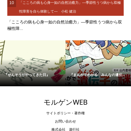
10
「こころの病も心身一如の自然治癒力」―季節性うつ病から双極
性障害を自ら体験して― 小松 健治
「こころの病も心身一如の自然治癒力」―季節性うつ病から双
極性障...
んそうがやってきた日』
『まんがでわかる みんなの遺伝...
『孤
モルゲンWEB
サイトポリシー・著作権
お問い合わせ
株式会社 遊行社