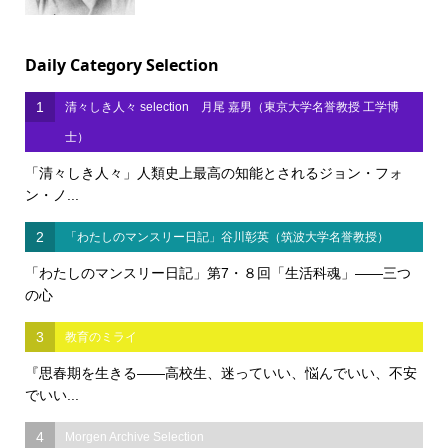
Daily Category Selection
1
清々しき人々 selection 月尾 嘉男（東京大学名誉教授 工学博
士）
「清々しき人々」人類史上最高の知能とされるジョン・フォ
ン・ノ...
2
「わたしのマンスリー日記」谷川彰英（筑波大学名誉教授）
「わたしのマンスリー日記」第7・８回「生活科魂」――三つ
の心
3
教育のミライ
『思春期を生きる――高校生、迷っていい、悩んでいい、不安
でいい...
4
Morgen Archive Selection