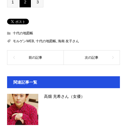
1
2
3
十代の地図帳
モルゲンWEB
,
十代の地図帳
,
海南 友子さん
関連記事一覧
高畑 充希さん（女優）