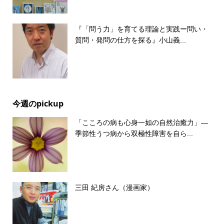
『「問う力」を育てる理論と実践ー問い・
質問・発問の仕方を探る』小山義...
今週のpickup
「こころの病も心身一如の自然治癒力」―
季節性うつ病から双極性障害を自ら...
三田 紀房さん（漫画家）