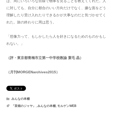
は、周にいろいろな目線で物事を見ることを教えてくれた。人
に対しても、自分に都合のいい方向だけでなく、嫌な面をどう
理解したり受け入れたりできるかが大事なのだと気づかせてく
れた。旅の終わりに周は思う。
「想像力って、もしかしたら人を好きになるためのものかもし
れない。」
（評・東京都青梅市立第一中学校教諭 蓑毛 晶）
（月刊MORGENarchives2015）
みんなの本棚
『茶畑のジャヤ』
,
みんなの本棚
,
モルゲンWEB