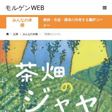
モルゲンWEB
教師・生徒・識者の共有する書評コー
みんなの本
棚
ナー
記事
みんなの本棚
『茶畑のジャヤ』