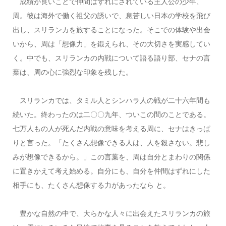
成績が良いことで仲間はずれにされている主人公の少年、
周。彼は海外で働く祖父の誘いで、息苦しい日本の学校を飛び
出し、スリランカを旅することになった。そこでの体験や出会
いから、周は「想像力」を鍛えられ、その大切さを実感してい
く。中でも、スリランカの内戦について語る語り部、セナの言
葉は、周の心に強烈な印象を残した。
スリランカでは、タミル人とシンハラ人の戦が二十六年間も
続いた。終わったのは二〇〇九年、ついこの間のことである。
七万人もの人が死んだ内戦の意味を考える周に、セナはきっぱ
りと言った。「たくさん想像できる人は、人を殺さない。悲し
みが想像できるから。」この言葉を、周は自分とまわりの関係
に置きかえて考え始める。自分にも、自分を仲間はずれにした
相手にも、たくさん想像する力があったなら と。
豊かな自然の中で、大らかな人々に出会えたスリランカの旅