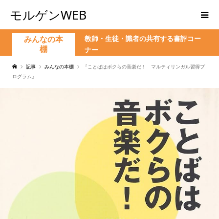
モルゲンWEB
教師・生徒・識者の共有する書評コー
みんなの本
棚
ナー
記事
みんなの本棚
『ことばはボクらの音楽だ！ マルティリンガル習得プ
ログラム』