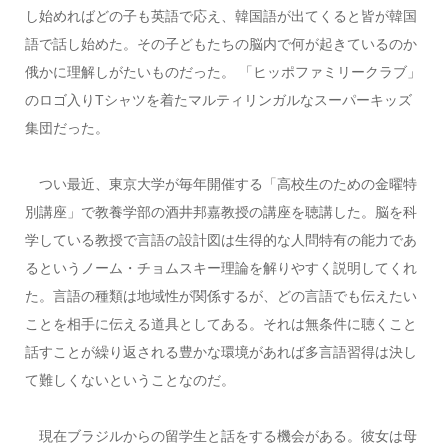
し始めればどの子も英語で応え、韓国語が出てくると皆が韓国
語で話し始めた。その子どもたちの脳内で何が起きているのか
俄かに理解しがたいものだった。 「ヒッポファミリークラブ」
のロゴ入りTシャツを着たマルティリンガルなスーパーキッズ
集団だった。
つい最近、東京大学が毎年開催する「高校生のための金曜特
別講座」で教養学部の酒井邦嘉教授の講座を聴講した。脳を科
学している教授で言語の設計図は生得的な人問特有の能力であ
るというノーム・チョムスキー理論を解りやすく説明してくれ
た。言語の種類は地域性が関係するが、どの言語でも伝えたい
ことを相手に伝える道具としてある。それは無条件に聴くこと
話すことが繰り返される豊かな環境があれば多言語習得は決し
て難しくないということなのだ。
現在ブラジルからの留学生と話をする機会がある。彼女は母