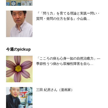
『「問う力」を育てる理論と実践ー問い・
質問・発問の仕方を探る』小山義...
今週のpickup
「こころの病も心身一如の自然治癒力」―
季節性うつ病から双極性障害を自ら...
三田 紀房さん（漫画家）