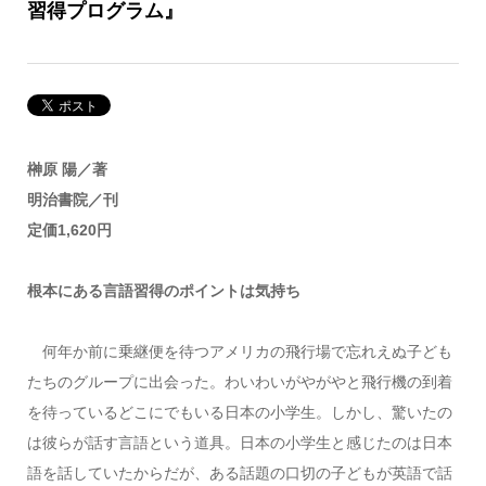
習得プログラム』
榊原 陽／著
明治書院／刊
定価1,620円
根本にある言語習得のポイントは気持ち
何年か前に乗継便を待つアメリカの飛行場で忘れえぬ子ども
たちのグループに出会った。わいわいがやがやと飛行機の到着
を待っているどこにでもいる日本の小学生。しかし、驚いたの
は彼らが話す言語という道具。日本の小学生と感じたのは日本
語を話していたからだが、ある話題の口切の子どもが英語で話