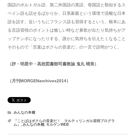
国語のポルトガル語、第二外国語の英語、母国語と類似するス
ペイン語も話せるばかりか、日系家庭という環境で流暢な日本
語を話す。近いうちにフランス語も習得するという。根本にあ
る言語習得のポイントは愉しい時など鼻歌が出たり気持ちがア
ップテンポになったりする、誰かに気持ちを伝えたくなること
そのもので「言葉はボクらの音楽だ」の一言で説明がつく。
（評・明星中・高校図書館司書教諭 鬼丸 晴美）
（月刊MORGENarchives2014）
みんなの本棚
『ことばはボクらの音楽だ！ マルティリンガル習得プログラ
ム』
,
みんなの本棚
,
モルゲンWEB