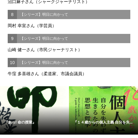
沼口麻子さん（シャークジャーナリスト）
8
【シリーズ】明日に向かって
岡村 幸宣さん（学芸員）
9
【シリーズ】明日に向かって
山崎 健一さん（市民ジャーナリスト）
10
【シリーズ】明日に向かって
牛窪 多喜雄さん（柔道家、市議会議員）
『あっ! 命の授業』
『１４歳からの個人主義 自分を失...