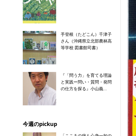
手登根（たどこん）千津子
さん（沖縄県立北部農林高
等学校 図書館司書）
『「問う力」を育てる理論
と実践ー問い・質問・発問
の仕方を探る』小山義...
今週のpickup
「こころの病も心身一如の