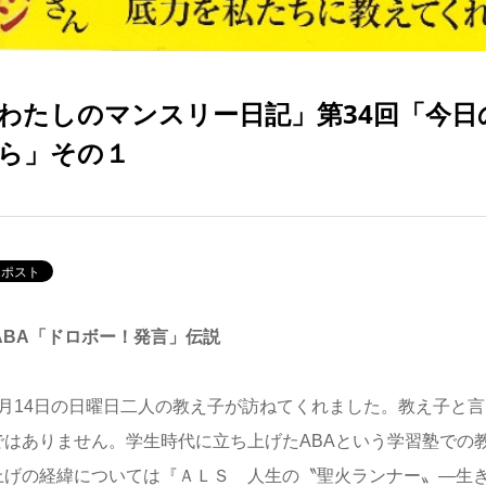
わたしのマンスリー日記」第34回「今日
ら」その１
 ABA「ドロボー！発言」伝説
月14日の日曜日二人の教え子が訪ねてくれました。教え子と言
ではありません。学生時代に立ち上げたABAという学習塾での教
上げの経緯については『ＡＬＳ 人生の〝聖火ランナー〟―生