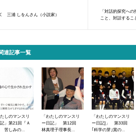
「対話的探究への
三浦 しをんさん（小説家）
こと、対話すること」
関連記事一覧
たしのマンスリ
「わたしのマンスリ
「わたしのマンスリ
記」第21回『Ａ
ー日記」 第12回
ー日記]」 第33回
 苦しみの...
林真理子理事長...
｢科学の芽｣賞の...