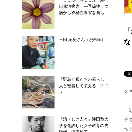
自然治癒力」―季節性うつ
病から双極性障害を自ら...
「
な
三田 紀房さん（漫画家）
「野鳥と私たちの暮らし」
人と密着して栄える スズ
２
メ
6
「清々しき人々」津田塾大
子
学を創設した女子教育の先
ち