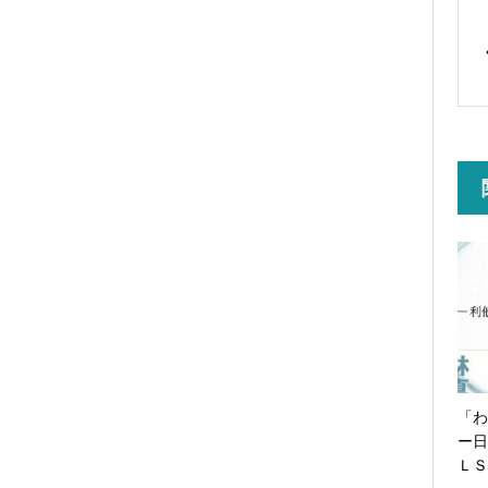
「わ
ー日
ＬＳ