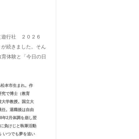
。
（遊行社 ２０２６
々が続きました。そん
教育体験と「今日の日
野県松本市生まれ。作
研究で博士（教育
波大学教授。国立大
就任。退職後は自由
8年2月体調を崩し翌
病に負けじと執筆活動
る いつでも夢を追い