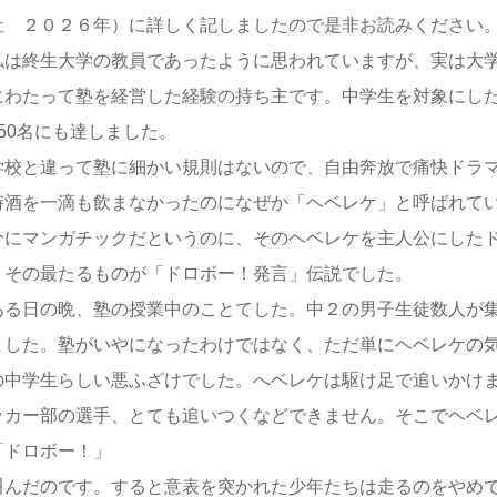
社 ２０２６年）に詳しく記しましたので是非お読みください
は終生大学の教員であったように思われていますが、実は大学
にわたって塾を経営した経験の持ち主です。中学生を対象にし
350名にも達しました。
校と違って塾に細かい規則はないので、自由奔放で痛快ドラマ
時酒を一滴も飲まなかったのになぜか「ヘベレケ」と呼ばれて
分にマンガチックだというのに、そのヘベレケを主人公にした
。その最たるものが「ドロボー！発言」伝説でした。
る日の晩、塾の授業中のことてした。中２の男子生徒数人が集
ました。塾がいやになったわけではなく、ただ単にヘベレケの
の中学生らしい悪ふざけでした。へベレケは駆け足で追いかけ
ッカー部の選手、とても追いつくなどできません。そこでヘベ
ドロボー！」
叫んだのです。すると意表を突かれた少年たちは走るのをやめ