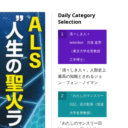
Daily Category
Selection
1
清々しき人々
selection 月尾 嘉男
（東京大学名誉教授
工学博士）
「清々しき人々」人類史上
最高の知能とされるジョ
ン・フォン・ノイマン
2
「わたしのマンスリー
日記」谷川彰英（筑波
大学名誉教授）
「わたしのマンスリー日