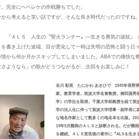
す。完全にヘベレケの作戦勝ちでした。
から考えると笑い話ですが、そんな良き時代だったのですね
Ｓ 『ＡＬＳ 人生の〝聖火ランナー〟―生きる勇気の波紋』
）を書き上げた途端、目が悪化して一時は失明の恐怖と闘う日
事情から何か月かスキップしてしまいました。ABAでの痛快な
なさようなら」の歌がどうつながるか、次回をお楽しみに！
谷川 彰英 たにかわ あきひで 1945年長
家。教育学者。筑波大学名誉教授。柳田国男
学）の学位を取得。千葉大学助教授を経て筑
学の法人化に伴って筑波大学理事・副学長に
な地名作家として数多くの地名本を出版。201
19年5月難病のＡＬＳと診断される。だが難
を継続。ＡＬＳ宣告後の著作に『ALSを生き