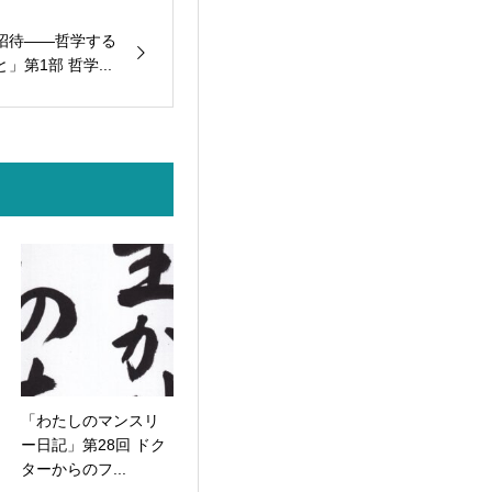
招待――哲学する
第1部 哲学...
「わたしのマンスリ
ー日記」第28回 ドク
ターからのフ...