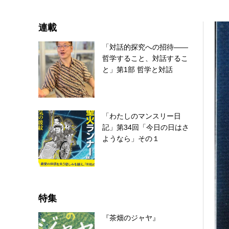
連載
「対話的探究への招待――
哲学すること、対話するこ
と」第1部 哲学と対話
「わたしのマンスリー日
記」第34回「今日の日はさ
ようなら」その１
特集
『茶畑のジャヤ』