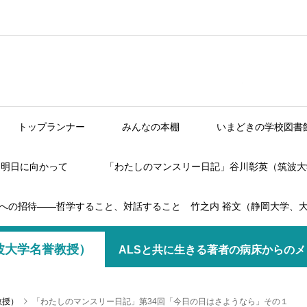
トップランナー
みんなの本棚
いまどきの学校図書
】明日に向かって
「わたしのマンスリー日記」谷川彰英（筑波大
への招待――哲学すること、対話すること 竹之内 裕文（静岡大学、
波大学名誉教授）
ALSと共に生きる著者の病床からの
教授）
「わたしのマンスリー日記」第34回「今日の日はさようなら」その１