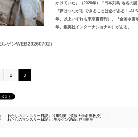
かけていた』（2020年）『日本列島 地名の謎
『夢はつながる できることは必ずある！-ALS
年、以上いずれも東京書籍刊）、『全国水害地
年、集英社インターナショナル）がある。
ルゲンWEB20260702）
2
3
「わたしのマンスリー日記」谷川彰英（筑波大学名誉教授）
「わたしのマンスリー日記」
,
モルゲンWEB
,
谷川彰英