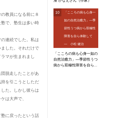
湊 かなえさん（作家）
。
10
「こころの病も心身一
の教員になる前に８
如の自然治癒力」―季
た塾で、塾生は多い時
節性うつ病から双極性
障害を自ら体験して
の連続でした。私は
― 小松 健治
いました。それだけで
「こころの病も心身一如の
ドラマが生まれまし
自然治癒力」―季節性うつ
病から双極性障害を自ら...
団脱走したことがあ
気持を引こうとしただ
ました。しかし彼らは
レケは大声で、
て塾に戻ったという話