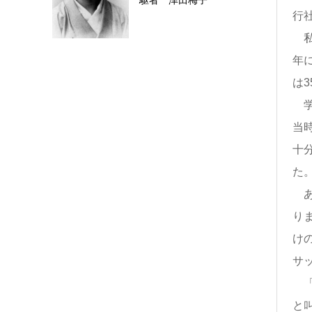
駆者 津田梅子
行
私
年
は
学
当
十
た
あ
り
け
サ
「
と