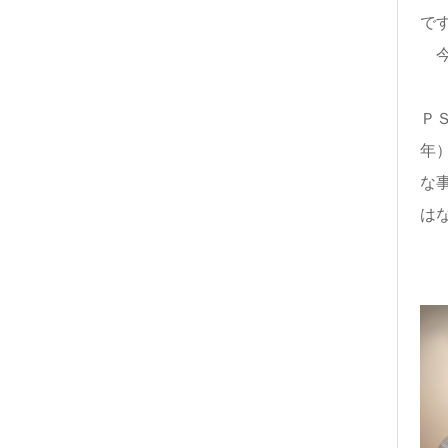
で
今
Ｐ
年
な
は