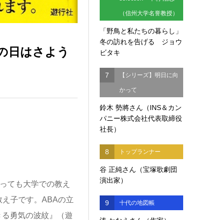
（信州大学名誉教授）
「野鳥と私たちの暮らし」
冬の訪れを告げる ジョウ
の日はさよう
ビタキ
7
【シリーズ】明日に向
かって
鈴木 勢將さん（INS＆カン
パニー株式会社代表取締役
社長）
8
トップランナー
谷 正純さん（宝塚歌劇団
演出家）
っても大学での教え
え子です。ABAの立
9
十代の地図帳
きる勇気の波紋』（遊