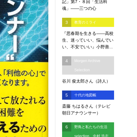
記」第7・８回「生活科
魂」――三つの心
3
教育のミライ
『思春期を生きる――高校
生、迷っていい、悩んでい
い、不安でいい』小野善...
4
Morgen Archive
Selection
谷川 俊太郎さん（詩人）
5
十代の地図帳
斎藤 ちはるさん（テレビ
朝日アナウンサー）
6
野鳥と私たちの生活
selection 中村 浩志