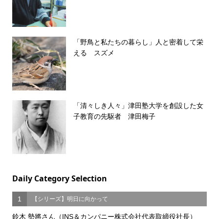
「野鳥と私たちの暮らし」人と密着して栄
える スズメ
「清々しき人々」津田塾大学を創設した女
子教育の先駆者 津田梅子
Daily Category Selection
1
【シリーズ】明日に向かって
鈴木 勢將さん（INS＆カンパニー株式会社代表取締役社長）