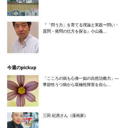
『「問う力」を育てる理論と実践ー問い・
質問・発問の仕方を探る』小山義...
今週のpickup
「こころの病も心身一如の自然治癒力」―
季節性うつ病から双極性障害を自ら...
三田 紀房さん（漫画家）