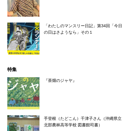
「わたしのマンスリー日記」第34回「今日
の日はさようなら」その１
特集
『茶畑のジャヤ』
手登根（たどこん）千津子さん（沖縄県立
北部農林高等学校 図書館司書）