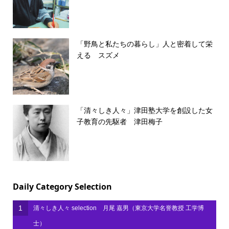
「野鳥と私たちの暮らし」人と密着して栄
える スズメ
「清々しき人々」津田塾大学を創設した女
子教育の先駆者 津田梅子
Daily Category Selection
1
清々しき人々 selection 月尾 嘉男（東京大学名誉教授 工学博
士）