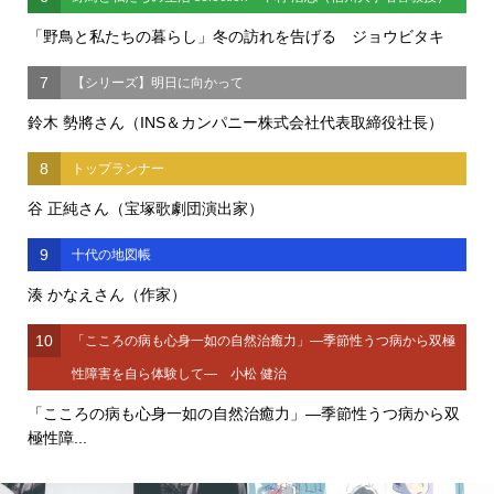
「野鳥と私たちの暮らし」冬の訪れを告げる ジョウビタキ
7
【シリーズ】明日に向かって
鈴木 勢將さん（INS＆カンパニー株式会社代表取締役社長）
8
トップランナー
谷 正純さん（宝塚歌劇団演出家）
9
十代の地図帳
湊 かなえさん（作家）
10
「こころの病も心身一如の自然治癒力」―季節性うつ病から双極
性障害を自ら体験して― 小松 健治
「こころの病も心身一如の自然治癒力」―季節性うつ病から双
極性障...