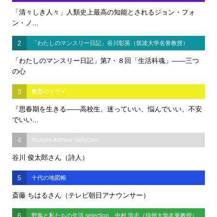
「清々しき人々」人類史上最高の知能とされるジョン・フォ
ン・ノ...
2
「わたしのマンスリー日記」谷川彰英（筑波大学名誉教授）
「わたしのマンスリー日記」第7・８回「生活科魂」――三つ
の心
3
教育のミライ
『思春期を生きる――高校生、迷っていい、悩んでいい、不安
でいい...
4
Morgen Archive Selection
谷川 俊太郎さん（詩人）
5
十代の地図帳
斎藤 ちはるさん（テレビ朝日アナウンサー）
6
野鳥と私たちの生活 selection 中村 浩志（信州大学名誉教授）