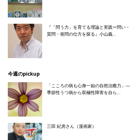
『「問う力」を育てる理論と実践ー問い・
質問・発問の仕方を探る』小山義...
今週のpickup
「こころの病も心身一如の自然治癒力」―
季節性うつ病から双極性障害を自ら...
三田 紀房さん（漫画家）