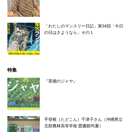
「わたしのマンスリー日記」第34回「今日
の日はさようなら」その１
特集
『茶畑のジャヤ』
手登根（たどこん）千津子さん（沖縄県立
北部農林高等学校 図書館司書）